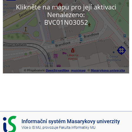
Klikněte na mapu pro její aktivaci
Nenalezeno:
BVC01N03052

© Přispěvatelé
OpenStreetMap
munimap
©
Masarykova univerzita
I
Informační systém Masarykovy univerzity
S
Více o IS MU
, provozuje
Fakulta informatiky MU
M