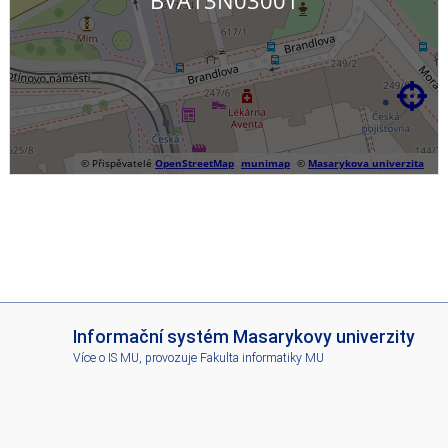

© Přispěvatelé
OpenStreetMap
munimap
©
Masarykova univerzita
I
Informační systém Masarykovy univerzity
S
Více o IS MU
, provozuje
Fakulta informatiky MU
M
U