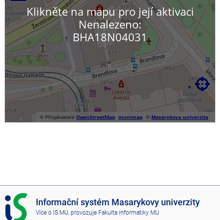
Klikněte na mapu pro její aktivaci
Nenalezeno:
BHA18N04031

© Přispěvatelé
OpenStreetMap
munimap
©
Masarykova univerzita
I
Informační systém Masarykovy univerzity
S
Více o IS MU
, provozuje
Fakulta informatiky MU
M