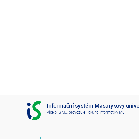
i
c
k
á
p
r
a
c
I
Informační systém Masarykovy unive
o
S
Více o IS MU
, provozuje
Fakulta informatiky MU
M
v
U
i