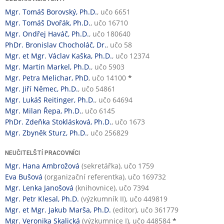
Mgr. Tomáš Borovský, Ph.D.
, učo 6651
Mgr. Tomáš Dvořák, Ph.D.
, učo 16710
Mgr. Ondřej Haváč, Ph.D.
, učo 180640
PhDr. Bronislav Chocholáč, Dr.
, učo 58
Mgr. et Mgr. Václav Kaška, Ph.D.
, učo 12374
Mgr. Martin Markel, Ph.D.
, učo 5903
Mgr. Petra Melichar, PhD
, učo 14100
*
Mgr. Jiří Němec, Ph.D.
, učo 54861
Mgr. Lukáš Reitinger, Ph.D.
, učo 64694
Mgr. Milan Řepa, Ph.D.
, učo 6145
PhDr. Zdeňka Stoklásková, Ph.D.
, učo 1673
Mgr. Zbyněk Sturz, Ph.D.
, učo 256829
NEUČITELŠTÍ PRACOVNÍCI
Mgr. Hana Ambrožová
(sekretářka), učo 1759
Eva Bušová
(organizační referentka), učo 169732
Mgr. Lenka Janošová
(knihovnice), učo 7394
Mgr. Petr Klesal, Ph.D.
(výzkumník II), učo 449819
Mgr. et Mgr. Jakub Marša, Ph.D.
(editor), učo 361779
Mgr. Veronika Skalická
(výzkumnice I), učo 448584
*