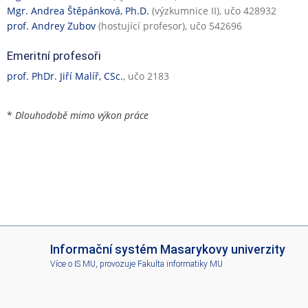
Mgr. Andrea Štěpánková, Ph.D.
(výzkumnice II), učo 428932
prof. Andrey Zubov
(hostující profesor), učo 542696
Emeritní profesoři
prof. PhDr. Jiří Malíř, CSc.
, učo 2183
*
Dlouhodobě mimo výkon práce
I
Informační systém Masarykovy univerzity
S
Více o IS MU
, provozuje
Fakulta informatiky MU
M
U