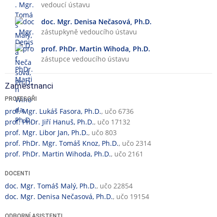
vedoucí ústavu
n
č
á
n
doc. Mgr. Denisa Nečasová, Ph.D.
v
í
zástupkyně vedoucího ústavu
ý
č
u
prof. PhDr. Martin Wihoda, Ph.D.
i
k
zástupce vedoucího ústavu
n
a
n
o
Zaměstnanci
s
PROFESOŘI
t
prof. Mgr. Lukáš Fasora, Ph.D.
, učo 6736
prof. PhDr. Jiří Hanuš, Ph.D.
, učo 17132
prof. Mgr. Libor Jan, Ph.D.
, učo 803
prof. PhDr. Mgr. Tomáš Knoz, Ph.D.
, učo 2314
prof. PhDr. Martin Wihoda, Ph.D.
, učo 2161
DOCENTI
doc. Mgr. Tomáš Malý, Ph.D.
, učo 22854
doc. Mgr. Denisa Nečasová, Ph.D.
, učo 19154
ODBORNÍ ASISTENTI