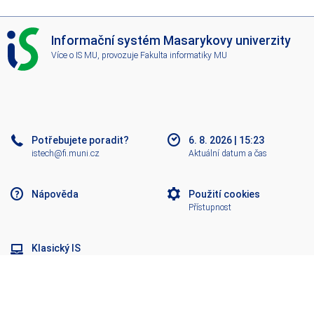
I
Informační systém Masarykovy univerzity
S
Více o IS MU
, provozuje
Fakulta informatiky MU
M
U
Potřebujete poradit?
6. 8. 2026
|
15:23
istech@fi.muni.cz
Aktuální datum a čas
Nápověda
Použití cookies
Přístupnost
Klasický IS
Nahoru