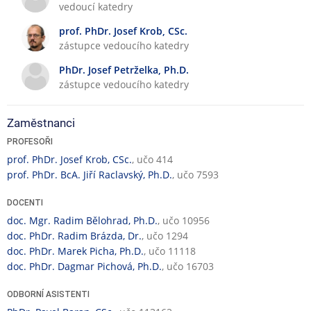
vedoucí katedry
n
č
á
n
prof. PhDr. Josef Krob, CSc.
v
í
zástupce vedoucího katedry
ý
č
u
PhDr. Josef Petrželka, Ph.D.
i
k
zástupce vedoucího katedry
n
a
n
o
Zaměstnanci
s
PROFESOŘI
t
prof. PhDr. Josef Krob, CSc.
, učo 414
prof. PhDr. BcA. Jiří Raclavský, Ph.D.
, učo 7593
DOCENTI
doc. Mgr. Radim Bělohrad, Ph.D.
, učo 10956
doc. PhDr. Radim Brázda, Dr.
, učo 1294
doc. PhDr. Marek Picha, Ph.D.
, učo 11118
doc. PhDr. Dagmar Pichová, Ph.D.
, učo 16703
ODBORNÍ ASISTENTI