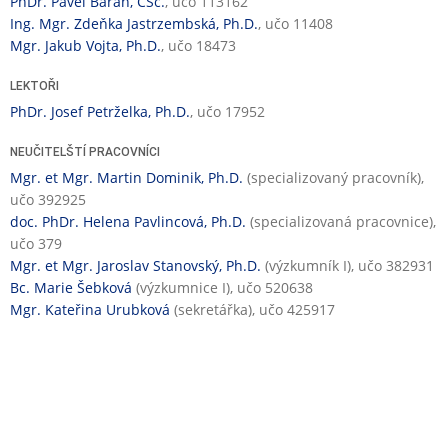
PhDr. Pavel Baran, CSc.
, učo 113162
Ing. Mgr. Zdeňka Jastrzembská, Ph.D.
, učo 11408
Mgr. Jakub Vojta, Ph.D.
, učo 18473
LEKTOŘI
PhDr. Josef Petrželka, Ph.D.
, učo 17952
NEUČITELŠTÍ PRACOVNÍCI
Mgr. et Mgr. Martin Dominik, Ph.D.
(specializovaný pracovník),
učo 392925
doc. PhDr. Helena Pavlincová, Ph.D.
(specializovaná pracovnice),
učo 379
Mgr. et Mgr. Jaroslav Stanovský, Ph.D.
(výzkumník I), učo 382931
Bc. Marie Šebková
(výzkumnice I), učo 520638
Mgr. Kateřina Urubková
(sekretářka), učo 425917