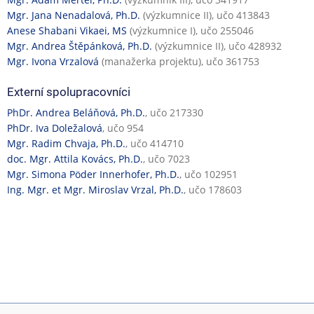
Mgr. Jana Nenadalová, Ph.D.
(výzkumnice II), učo 413843
Anese Shabani Vikaei, MS
(výzkumnice I), učo 255046
Mgr. Andrea Štěpánková, Ph.D.
(výzkumnice II), učo 428932
Mgr. Ivona Vrzalová
(manažerka projektu), učo 361753
Externí spolupracovníci
PhDr. Andrea Beláňová, Ph.D.
, učo 217330
PhDr. Iva Doležalová
, učo 954
Mgr. Radim Chvaja, Ph.D.
, učo 414710
doc. Mgr. Attila Kovács, Ph.D.
, učo 7023
Mgr. Simona Pöder Innerhofer, Ph.D.
, učo 102951
Ing. Mgr. et Mgr. Miroslav Vrzal, Ph.D.
, učo 178603