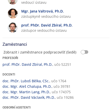
vedoucí ústavu
n
č
á
n
Mgr. Jana Valtrová, Ph.D.
v
í
zástupkyně vedoucího ústavu
ý
č
u
prof. PhDr. David Zbíral, Ph.D.
i
k
zástupce vedoucího ústavu
n
a
n
o
Zaměstnanci
s
Zobrazit i zaměstnance podpracovišť (šedě)
t
PROFESOŘI
prof. PhDr. David Zbíral, Ph.D.
, učo 52251
DOCENTI
doc. PhDr. Luboš Bělka, CSc.
, učo 1764
doc. Mgr. Aleš Chalupa, Ph.D.
, učo 39781
doc. Mgr. Martin Lang, Ph.D.
, učo 174375
doc. PhDr. David Václavík, Ph.D.
, učo 19286
ODBORNÍ ASISTENTI