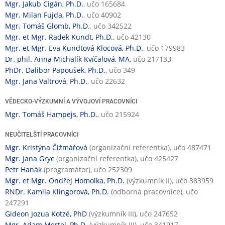
Mgr. Jakub Cigán, Ph.D.
, učo 165684
Mgr. Milan Fujda, Ph.D.
, učo 40902
Mgr. Tomáš Glomb, Ph.D.
, učo 342522
Mgr. et Mgr. Radek Kundt, Ph.D.
, učo 42130
Mgr. et Mgr. Eva Kundtová Klocová, Ph.D.
, učo 179983
Dr. phil. Anna Michalík Kvíčalová, MA
, učo 217133
PhDr. Dalibor Papoušek, Ph.D.
, učo 349
Mgr. Jana Valtrová, Ph.D.
, učo 22632
VĚDECKO-VÝZKUMNÍ A VÝVOJOVÍ PRACOVNÍCI
Mgr. Tomáš Hampejs, Ph.D.
, učo 215924
NEUČITELŠTÍ PRACOVNÍCI
Mgr. Kristýna Čižmářová
(organizační referentka), učo 487471
Mgr. Jana Gryc
(organizační referentka), učo 425427
Petr Hanák
(programátor), učo 252309
Mgr. et Mgr. Ondřej Homolka, Ph.D.
(výzkumník II), učo 383959
RNDr. Kamila Klingorová, Ph.D.
(odborná pracovnice), učo
247291
Gideon Jozua Kotzé, PhD
(výzkumník III), učo 247652
Mgr. Adam Mertel, Ph.D.
(výzkumník III), učo 341917