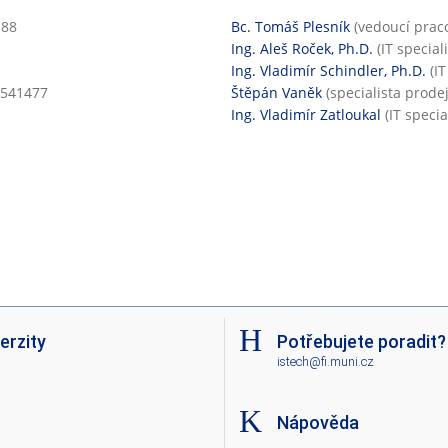
188
Bc. Tomáš Plesník
(vedoucí prac
Ing. Aleš Roček, Ph.D.
(IT special
Ing. Vladimír Schindler, Ph.D.
(IT
o 541477
Štěpán Vaněk
(specialista prode
Ing. Vladimír Zatloukal
(IT specia
erzity
Potřebujete poradit?
istech@fi.muni.cz
Nápověda