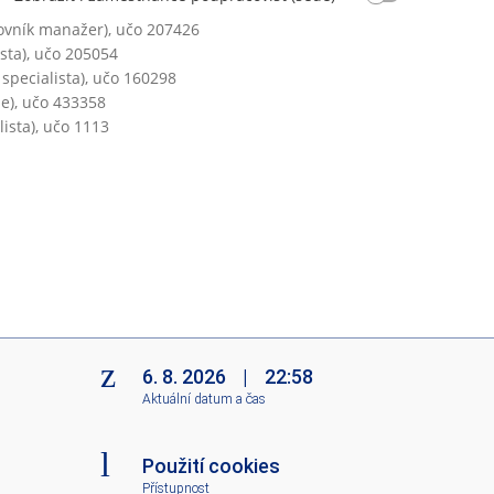
í
ovník manažer), učo 207426
č
ista), učo 205054
i
 specialista), učo 160298
n
je), učo 433358
n
lista), učo 1113
o
s
t
6. 8. 2026
|
22:58
Aktuální datum a čas
Použití cookies
Přístupnost