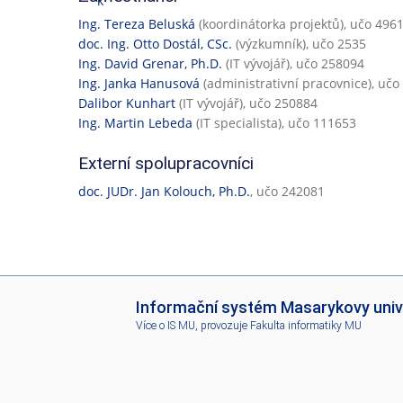
Ing. Tereza Beluská
(koordinátorka projektů), učo 496
doc. Ing. Otto Dostál, CSc.
(výzkumník), učo 2535
Ing. David Grenar, Ph.D.
(IT vývojář), učo 258094
Ing. Janka Hanusová
(administrativní pracovnice), uč
Dalibor Kunhart
(IT vývojář), učo 250884
Ing. Martin Lebeda
(IT specialista), učo 111653
Externí spolupracovníci
doc. JUDr. Jan Kolouch, Ph.D.
, učo 242081
I
Informační systém Masarykovy univ
S
Více o IS MU
, provozuje
Fakulta informatiky MU
M
U