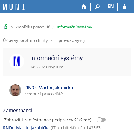
P
P
P
P
EN
ř
ř
ř
ř
e
e
e
e
s
s
s
s
>
>
Prohlídka pracovišť
Informační systémy
k
k
k
k
o
o
o
o
Ústav výpočetní techniky
IT provoz a vývoj
č
č
č
č
i
i
i
i
t
t
t
t
Informační systémy
n
n
n
n
a
a
a
a
14922020 InSy ITPV
h
h
o
p
o
l
b
a
r
a
s
t
RNDr. Martin Jakubička
n
v
a
i
vedoucí pracoviště
í
i
h
č
l
č
k
i
k
u
Zaměstnanci
š
u
Zobrazit i zaměstnance podpracovišť (šedě)
t
RNDr. Martin Jakubička
(IT architekt), učo 143363
u