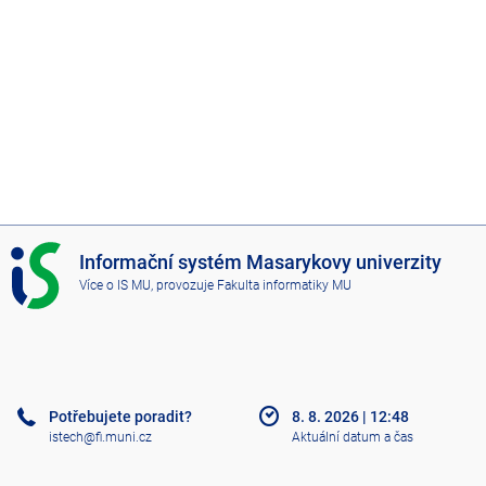
I
Informační systém Masarykovy univerzity
S
Více o IS MU
, provozuje
Fakulta informatiky MU
M
U
Potřebujete poradit?
8. 8. 2026
|
12:48
istech@fi.muni.cz
Aktuální datum a čas