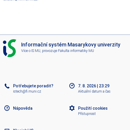
I
Informační systém Masarykovy univerzity
S
Více o IS MU
, provozuje
Fakulta informatiky MU
M
U
Potřebujete poradit?
7. 8. 2026
|
23:29
istech@fi.muni.cz
Aktuální datum a čas
Nápověda
Použití cookies
Přístupnost