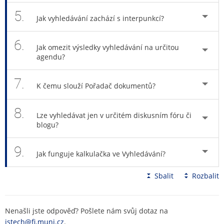
5.
Jak vyhledávání zachází s interpunkcí?
6.
Jak omezit výsledky vyhledávání na určitou
agendu?
7.
K čemu slouží Pořadač dokumentů?
8.
Lze vyhledávat jen v určitém diskusním fóru či
blogu?
9.
Jak funguje kalkulačka ve Vyhledávání?
Sbalit
Rozbalit
Nenašli jste odpověď? Pošlete nám svůj dotaz na
istech@fi.muni.cz
.