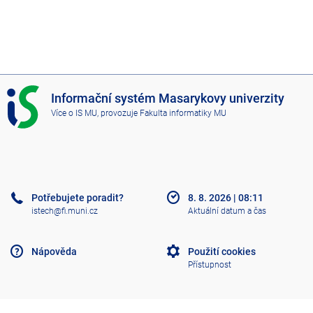
I
Informační systém Masarykovy univerzity
S
Více o IS MU
, provozuje
Fakulta informatiky MU
M
U
Potřebujete poradit?
8. 8. 2026
|
08:11
istech@fi.muni.cz
Aktuální datum a čas
Nápověda
Použití cookies
Přístupnost
Klasický IS