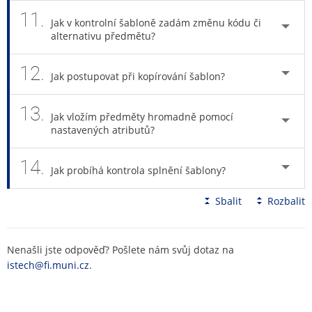
11.
Jak v kontrolní šabloně zadám změnu kódu či
alternativu předmětu?
12.
Jak postupovat při kopírování šablon?
13.
Jak vložím předměty hromadně pomocí
nastavených atributů?
14.
Jak probíhá kontrola splnění šablony?
Sbalit
Rozbalit
Nenašli jste odpověď? Pošlete nám svůj dotaz na
istech@fi.muni.cz
.