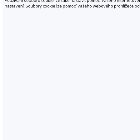
Používání souborů cookie lze také nastavit pomocí Vašeho internetového
nastavení. Soubory cookie lze pomocí Vašeho webového prohlížeče odm