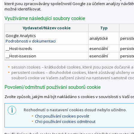
které jsou zpracovávány společností Google za účelem analýzy návštěv
možné identifikovat.
Využíváme následující soubory cookie
Vydavatel/Název cookie
Typ
Google Analytics
analytické
persist
Podrobnosti v dokumentaci
__Host-iscreds
esenciální
persist
__Host-issession
esenciální
persist
session cookies – krátkodobé cookies, které jsou pouze dočasné a 
persistent cookies – dlouhodobé cookies, které zůstávají uloženy
souborů cookie ve Vašem zařízení závisí na nastavení samotné coo
Povolení/odmítnutí používání souborů cookie
Zvolte způsob, jakým má být nakládáno s cookies v souvislosti s Vaší 
Rozhodnutí o nastavení cookies dosud nebylo učiněno.
Chci používání cookies povolit
Chci používání cookies odmítnout