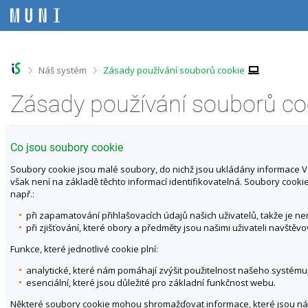
P
P
P
P
ř
ř
ř
ř
e
e
e
e
s
s
s
s
k
k
k
k
o
o
o
o
>
>
Náš systém
Zásady používání souborů cookie
č
č
č
č
i
i
i
i
Zásady používání souborů co
t
t
t
t
n
n
n
n
a
a
a
a
h
h
o
p
Co jsou soubory cookie
o
l
b
a
r
a
s
t
Soubory cookie jsou malé soubory, do nichž jsou ukládány informace Vaš
n
v
a
i
však není na základě těchto informací identifikovatelná. Soubory coo
í
i
h
č
např.:
l
č
k
při zapamatování přihlašovacích údajů našich uživatelů, takže je 
i
k
u
při zjišťování, které obory a předměty jsou našimi uživateli navštěvo
š
u
t
Funkce, které jednotlivé cookie plní:
u
analytické, které nám pomáhají zvýšit použitelnost našeho systému
esenciální, které jsou důležité pro základní funkčnost webu.
Některé soubory cookie mohou shromažďovat informace, které jsou násled