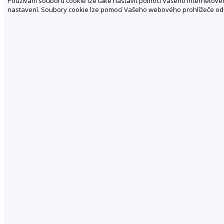
Používání souborů cookie lze také nastavit pomocí Vašeho internetového
nastavení. Soubory cookie lze pomocí Vašeho webového prohlížeče odm