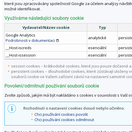
které jsou zpracovávány společností Google za účelem analýzy návštěv
možné identifikovat.
Využíváme následující soubory cookie
Vydavatel/Název cookie
Typ
Google Analytics
analytické
persist
Podrobnosti v dokumentaci
__Host-iscreds
esenciální
persist
__Host-issession
esenciální
persist
session cookies – krátkodobé cookies, které jsou pouze dočasné a 
persistent cookies – dlouhodobé cookies, které zůstávají uloženy
souborů cookie ve Vašem zařízení závisí na nastavení samotné coo
Povolení/odmítnutí používání souborů cookie
Zvolte způsob, jakým má být nakládáno s cookies v souvislosti s Vaší 
Rozhodnutí o nastavení cookies dosud nebylo učiněno.
Chci používání cookies povolit
Chci používání cookies odmítnout