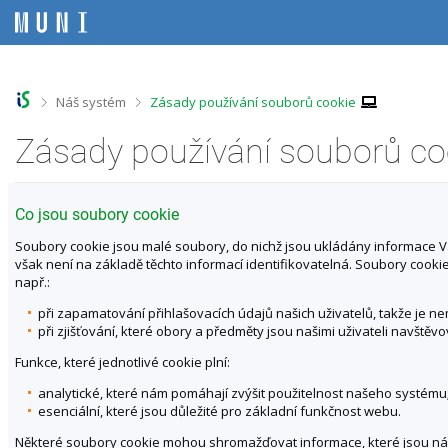
P
P
P
P
ř
ř
ř
ř
e
e
e
e
s
s
s
s
k
k
k
k
o
o
o
o
>
>
Náš systém
Zásady používání souborů cookie
č
č
č
č
i
i
i
i
Zásady používání souborů co
t
t
t
t
n
n
n
n
a
a
a
a
h
h
o
p
Co jsou soubory cookie
o
l
b
a
r
a
s
t
Soubory cookie jsou malé soubory, do nichž jsou ukládány informace Vaš
n
v
a
i
však není na základě těchto informací identifikovatelná. Soubory coo
í
i
h
č
např.:
l
č
k
při zapamatování přihlašovacích údajů našich uživatelů, takže je 
i
k
u
při zjišťování, které obory a předměty jsou našimi uživateli navštěvo
š
u
t
Funkce, které jednotlivé cookie plní:
u
analytické, které nám pomáhají zvýšit použitelnost našeho systému
esenciální, které jsou důležité pro základní funkčnost webu.
Některé soubory cookie mohou shromažďovat informace, které jsou násled