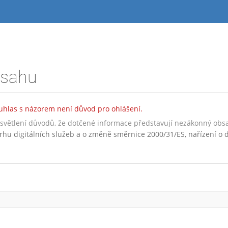
bsahu
hlas s názorem není důvod pro ohlášení.
vysvětlení důvodů, že dotčené informace představují nezákonný obs
rhu digitálních služeb a o změně směrnice 2000/31/ES, nařízení o d