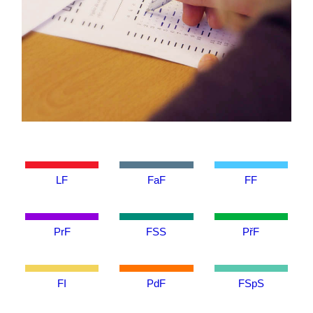
LF
FaF
FF
PrF
FSS
PřF
FI
PdF
FSpS