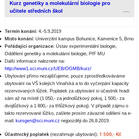
Kurz genetiky a molekulární biologie pro
učitele středních škol
Termín konání
: 4.-5.9.2019
Místo konání
: Univerzitní kampus Bohunice, Kamenice 5, Brno
Pořádající organizace
: Ústav experimentální biologie,
Oddělení genetiky a molekulární biologie, PřF MU
Další informace naleznete na:
http://www1.sci.muni.cz/UEB/OGMB/kurz/
Ubytování přímo nezajišťujeme, pouze zprostředkováváme
ubytování na VŠ kolejích Vinařská a to do vyčerpání kapacity
rezervovaných lůžek. Poplatek za ubytování si účastník hradí
sám až na místě (1 050,- za jednolůžkový pokoj, 1 500,- za
dvojlůžkový a 1 800,- za třílůžkový pokoj). V případě zájmu o
takto rezervované lůžko, zašlete prosím závazné sdělení na e-
mail:
kursgen@sci.muni.cz
nejpozději do 26.8.2019.
Účastnický poplatek
(nezahrnuje ubytování):
1 500,- Kč