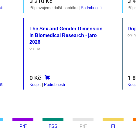
3 210 Kč
3 
ti
Připravujeme další nabídku
|
Podrobnosti
Přip
The Sex and Gender Dimension
Dop
in Biomedical Research - jaro
onli
2026
online
0 Kč
1 
ti
Koupit
|
Podrobnosti
Koup
PrF
FSS
PřF
FI