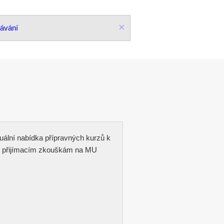
×
lávání
uální nabídka přípravných kurzů k
přijímacím zkouškám na MU