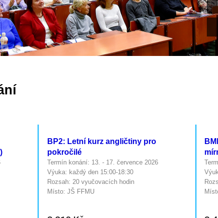
ání
BP2: Letní kurz angličtiny pro
BMP
)
pokročilé
mír
6
Termín konání: 13. - 17. července 2026
Term
Výuka: každý den 15:00-18:30
Výuk
Rozsah: 20 vyučovacích hodin
Rozs
Místo: JŠ FFMU
Míst