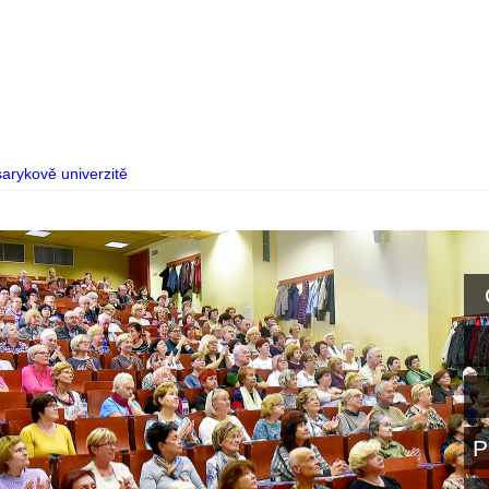
arykově univerzitě
P