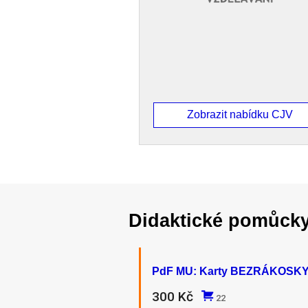
Zobrazit nabídku CJV
Didaktické pomůck
PdF MU: Karty BEZRÁKOSK
300 Kč
22