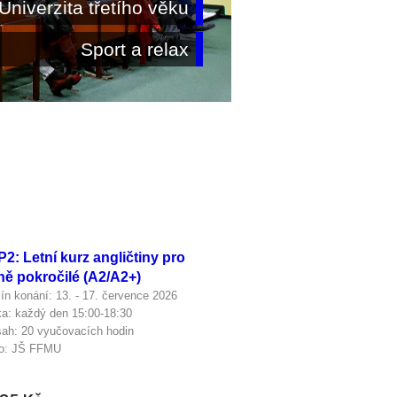
Univerzita třetího věku
Sport a relax
2: Letní kurz angličtiny pro
ně pokročilé (A2/A2+)
ín konání: 13. - 17. července 2026
a: každý den 15:00-18:30
ah: 20 vyučovacích hodin
o: JŠ FFMU