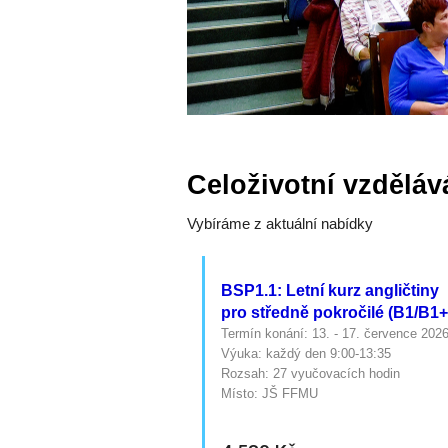
Celoživotní vzděláv
Vybíráme z aktuální nabídky
BSP1.1: Letní kurz angličtiny
pro středně pokročilé (B1/B1+
Termín konání: 13. - 17. července 202
Výuka: každý den 9:00-13:35
Rozsah: 27 vyučovacích hodin
Místo: JŠ FFMU