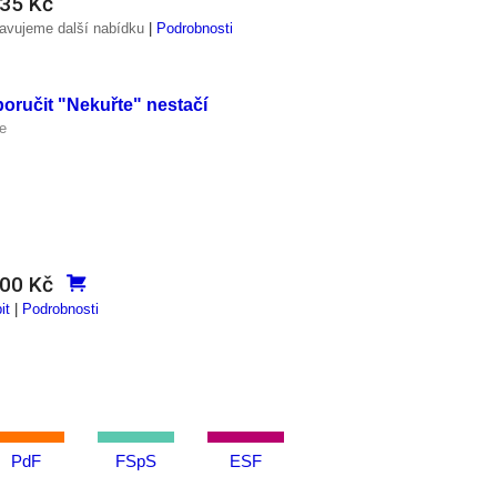
435 Kč
ravujeme další nabídku
|
Podrobnosti
oručit "Nekuřte" nestačí
ne
800 Kč
it
|
Podrobnosti
PdF
FSpS
ESF