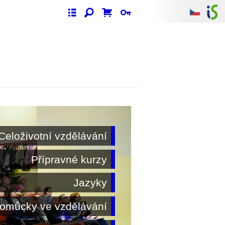
Celoživotní vzdělávání
Přípravné kurzy
Jazyky
omůcky ve vzdělávání