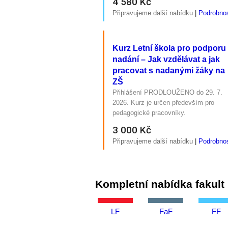
4 580 Kč
Připravujeme další nabídku
|
Podrobnos
Kurz Letní škola pro podporu
nadání – Jak vzdělávat a jak
pracovat s nadanými žáky na
ZŠ
Přihlášení PRODLOUŽENO do 29. 7.
2026. Kurz je určen především pro
pedagogické pracovníky.
3 000 Kč
Připravujeme další nabídku
|
Podrobnos
Kompletní nabídka fakult
LF
FaF
FF