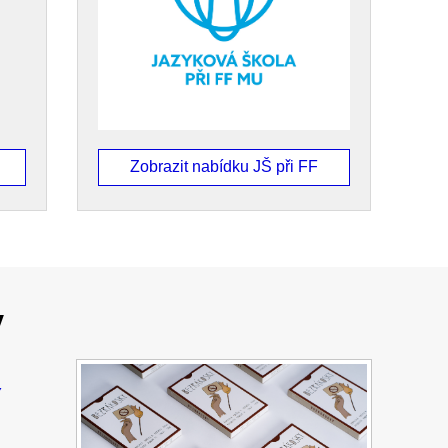
Zobrazit nabídku JŠ při FF
y
Y