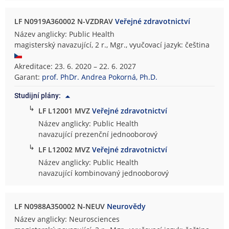
LF N0919A360002 N-VZDRAV
Veřejné zdravotnictví
Název anglicky: Public Health
magisterský navazující, 2 r., Mgr., vyučovací jazyk: čeština
Akreditace: 23. 6. 2020 – 22. 6. 2027
Garant:
prof. PhDr. Andrea Pokorná, Ph.D.
Studijní plány:
↳
LF L12001 MVZ
Veřejné zdravotnictví
Název anglicky: Public Health
navazující prezenční jednooborový
↳
LF L12002 MVZ
Veřejné zdravotnictví
Název anglicky: Public Health
navazující kombinovaný jednooborový
LF N0988A350002 N-NEUV
Neurovědy
Název anglicky: Neurosciences