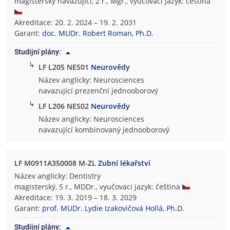
magisterský navazující, 2 r., Mgr., vyučovací jazyk: čeština
Akreditace: 20. 2. 2024 – 19. 2. 2031
Garant:
doc. MUDr. Robert Roman, Ph.D.
Studijní plány:
↳
LF L205 NES01
Neurovědy
Název anglicky: Neurosciences
navazující prezenční jednooborový
↳
LF L206 NES02
Neurovědy
Název anglicky: Neurosciences
navazující kombinovaný jednooborový
LF M0911A350008 M-ZL
Zubní lékařství
Název anglicky: Dentistry
magisterský, 5 r., MDDr., vyučovací jazyk: čeština
Akreditace: 19. 3. 2019 – 18. 3. 2029
Garant:
prof. MUDr. Lydie Izakovičová Hollá, Ph.D.
Studijní plány: