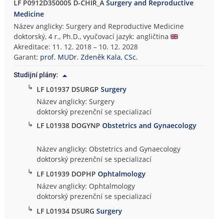
LF P0912D350005 D-CHIR_A
Surgery and Reproductive
Medicine
Název anglicky: Surgery and Reproductive Medicine
doktorský, 4 r., Ph.D., vyučovací jazyk: angličtina
Akreditace: 11. 12. 2018 – 10. 12. 2028
Garant:
prof. MUDr. Zdeněk Kala, CSc.
Studijní plány:
↳
LF L01937 DSURGP
Surgery
Název anglicky: Surgery
doktorský prezenční se specializací
↳
LF L01938 DOGYNP
Obstetrics and Gynaecology
Název anglicky: Obstetrics and Gynaecology
doktorský prezenční se specializací
↳
LF L01939 DOPHP
Ophtalmology
Název anglicky: Ophtalmology
doktorský prezenční se specializací
↳
LF L01934 DSURG
Surgery