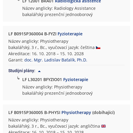
LF 12001 BRA01
Radiologická asistence
Název anglicky: Radiology Assistance
bakalářský prezenční jednooborový
LF B0915P360004 B-FYZI
Fyzioterapie
Název anglicky: Physiotherapy
bakalářský, 3 r., Bc., vyučovací jazyk: čeština
Akreditace: 16. 10. 2018 – 15. 10. 2028
Garant:
doc. Mgr. Ladislav Baťalík, Ph.D.
Studijní plány:
↳
LF L30201 BFYZIO01
Fyzioterapie
Název anglicky: Physiotherapy
bakalářský prezenční jednooborový
LF B0915P360005 B-PHYSI
Physiotherapy
(dobíhající)
Název anglicky: Physiotherapy
bakalářský, 3 r., Bc., vyučovací jazyk: angličtina
Akreditace: 16. 10. 2018 – 15. 10. 2028