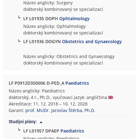
Název anglicky: Surgery
doktorský kombinovaný se specializací
↳
LF L01935 DOPH
Ophtalmology
Název anglicky: Ophtalmology
doktorský kombinovaný se specializací
↳
LF L01936 DOGYN
Obstetrics and Gynaecology
Název anglicky: Obstetrics and Gynaecology
doktorský kombinovaný se specializací
LF P0912D350006 D-PED_A
Paediatrics
Název anglicky: Paediatrics
doktorský, 4 r., Ph.D., vyučovací jazyk: angličtina
Akreditace: 11. 12. 2018 – 10. 12. 2028
Garant:
prof. MUDr. Jaroslav Štěrba, Ph.D.
Studijní plány:
↳
LF L01957 DPAEP
Paediatrics
Název anglicky: Paediatrics