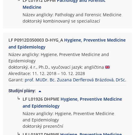
LF L01912 DPFM
Pathology and Forensic
Medicine
Název anglicky: Pathology and Forensic Medicine
doktorský kombinovaný se specializací
LF P0912D350003 D-HYG_A
Hygiene, Preventive Medicine
and Epidemiology
Název anglicky: Hygiene, Preventive Medicine and
Epidemiology
doktorský, 4 r., Ph.D., vyučovací jazyk: angličtina
Akreditace: 11. 12. 2018 – 10. 12. 2028
Garant:
prof. MUDr. Bc. Zuzana Derflerová Brázdová, DrSc.
Studijní plány:
↳
LF L01926 DHPME
Hygiene, Preventive Medicine
and Epidemiology
Název anglicky: Hygiene, Preventive Medicine
and Epidemiology
doktorský prezenční
↳
LF L01927 DHPMF
Hygiene, Preventive Medicine