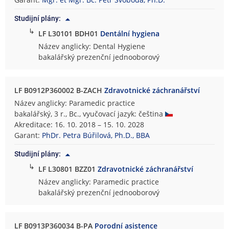
s
Studijní plány:
k
↳
á
LF L30101 BDH01
Dentální hygiena
f
Název anglicky: Dental Hygiene
a
bakalářský prezenční jednooborový
k
u
l
LF B0912P360002 B-ZACH
Zdravotnické záchranářství
t
Název anglicky: Paramedic practice
a
bakalářský, 3 r., Bc., vyučovací jazyk: čeština
Akreditace: 16. 10. 2018 – 15. 10. 2028
Garant:
PhDr. Petra Búřilová, Ph.D., BBA
Studijní plány:
↳
LF L30801 BZZ01
Zdravotnické záchranářství
Název anglicky: Paramedic practice
bakalářský prezenční jednooborový
LF B0913P360034 B-PA
Porodní asistence