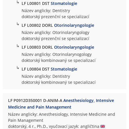
↳
LF L00801 DST
Stomatologie
Název anglicky: Dentistry
doktorský prezenční se specializací
↳
LF L00802 DORL
Otorinolaryngologie
Název anglicky: Otorinolaryngology
doktorský prezenční se specializací
↳
LF L00803 DORL
Otorinolaryngologie
Název anglicky: Otorinolarynogology
doktorský kombinovaný se specializací
↳
LF L00804 DST
Stomatologie
Název anglicky: Dentistry
doktorský kombinovaný se specializací
LF P0912D350001 D-ANIM-A
Anesthesiology, Intensive
Medicine and Pain Management
Název anglicky: Anesthesiology, Intensive Medicine and
Pain Management
doktorský, 4 r., Ph.D., vyučovací jazyk: angličtina