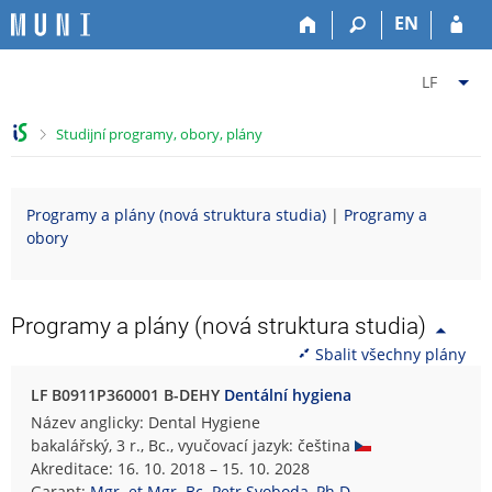
P
P
P
P
EN
ř
ř
ř
ř
e
e
e
e
Z
s
s
s
s
LF
k
k
k
k
m
o
o
o
o
ě
>
Studijní programy, obory, plány
č
č
č
č
n
i
i
i
i
i
t
t
t
t
t
Programy a plány (nová struktura studia)
|
Programy a
n
n
n
n
f
obory
a
a
a
a
a
h
h
o
p
k
o
l
b
a
u
r
a
s
t
l
Programy a plány (nová struktura studia)
n
v
a
i
t
Sbalit všechny plány
í
i
h
č
u
l
č
k
L
LF B0911P360001 B-DEHY
Dentální hygiena
i
k
u
é
Název anglicky: Dental Hygiene
š
u
k
bakalářský, 3 r., Bc., vyučovací jazyk: čeština
t
a
Akreditace: 16. 10. 2018 – 15. 10. 2028
u
ř
Garant:
Mgr. et Mgr. Bc. Petr Svoboda, Ph.D.