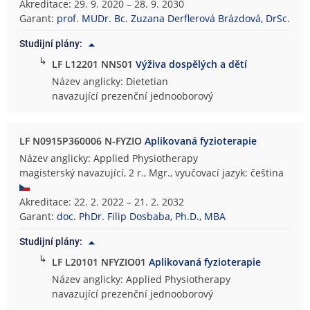
Akreditace: 29. 9. 2020 – 28. 9. 2030
Garant:
prof. MUDr. Bc. Zuzana Derflerová Brázdová, DrSc.
Studijní plány:
↳
LF L12201 NNS01
Výživa dospělých a dětí
Název anglicky: Dietetian
navazující prezenční jednooborový
LF N0915P360006 N-FYZIO
Aplikovaná fyzioterapie
Název anglicky: Applied Physiotherapy
magisterský navazující, 2 r., Mgr., vyučovací jazyk: čeština
Akreditace: 22. 2. 2022 – 21. 2. 2032
Garant:
doc. PhDr. Filip Dosbaba, Ph.D., MBA
Studijní plány:
↳
LF L20101 NFYZIO01
Aplikovaná fyzioterapie
Název anglicky: Applied Physiotherapy
navazující prezenční jednooborový