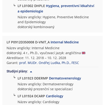
↳
LF L01002 DHPLE
Hygiena, preventivní lékařství
a epidemiologie
Název anglicky: Hygiene, Preventive Medicine
and Epidemiology
doktorský kombinovaný
LF P0912D350008 D-VNIT_A
Internal Medicine
Název anglicky: Internal Medicine
doktorský, 4 r., Ph.D., vyučovací jazyk: angličtina
Akreditace: 11. 12. 2018 – 10. 12. 2028
Garant:
prof. MUDr. Ondřej Ludka, Ph.D., FESC
Studijní plány:
↳
LF L01923 DDERMP
Dermatovenerology
Název anglicky: Dermatovenerology
doktorský prezenční se specializací
↳
LF L01924 DCARP
Cardiology
Název anglicky: Cardiology