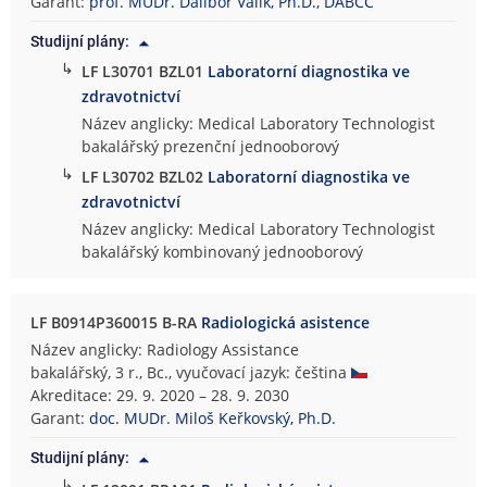
Garant:
prof. MUDr. Dalibor Valík, Ph.D., DABCC
Studijní plány:
↳
LF L30701 BZL01
Laboratorní diagnostika ve
zdravotnictví
Název anglicky: Medical Laboratory Technologist
bakalářský prezenční jednooborový
↳
LF L30702 BZL02
Laboratorní diagnostika ve
zdravotnictví
Název anglicky: Medical Laboratory Technologist
bakalářský kombinovaný jednooborový
LF B0914P360015 B-RA
Radiologická asistence
Název anglicky: Radiology Assistance
bakalářský, 3 r., Bc., vyučovací jazyk: čeština
Akreditace: 29. 9. 2020 – 28. 9. 2030
Garant:
doc. MUDr. Miloš Keřkovský, Ph.D.
Studijní plány:
↳