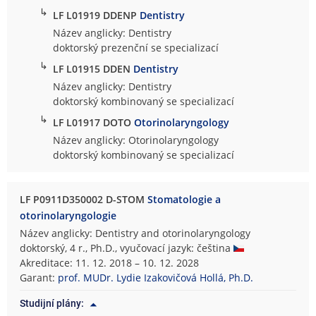
↳
LF L01919 DDENP
Dentistry
Název anglicky: Dentistry
doktorský prezenční se specializací
↳
LF L01915 DDEN
Dentistry
Název anglicky: Dentistry
doktorský kombinovaný se specializací
↳
LF L01917 DOTO
Otorinolaryngology
Název anglicky: Otorinolaryngology
doktorský kombinovaný se specializací
LF P0911D350002 D-STOM
Stomatologie a
otorinolaryngologie
Název anglicky: Dentistry and otorinolaryngology
doktorský, 4 r., Ph.D., vyučovací jazyk: čeština
Akreditace: 11. 12. 2018 – 10. 12. 2028
Garant:
prof. MUDr. Lydie Izakovičová Hollá, Ph.D.
Studijní plány: