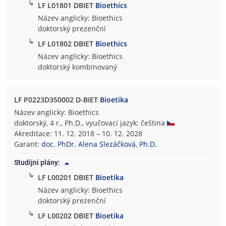
↳
LF L01801 DBIET
Bioethics
Název anglicky: Bioethics
doktorský prezenční
↳
LF L01802 DBIET
Bioethics
Název anglicky: Bioethics
doktorský kombinovaný
LF P0223D350002 D-BIET
Bioetika
Název anglicky: Bioethics
doktorský, 4 r., Ph.D., vyučovací jazyk: čeština
Akreditace: 11. 12. 2018 – 10. 12. 2028
Garant:
doc. PhDr. Alena Slezáčková, Ph.D.
Studijní plány:
↳
LF L00201 DBIET
Bioetika
Název anglicky: Bioethics
doktorský prezenční
↳
LF L00202 DBIET
Bioetika