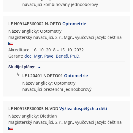
navazující kombinovaný jednooborový
LF N0914P360002 N-OPTO
Optometrie
Název anglicky: Optometry
magisterský navazující, 2 r., Mgr., vyučovací jazyk: čeština
Akreditace: 16. 10. 2018 – 15. 10. 2032
Garant:
doc. Mgr. Pavel Beneš, Ph.D.
Studijní plány:
↳
LF L20401 NOPTO01
Optometrie
Název anglicky: Optometry
navazující prezenční jednooborový
LF N0915P360005 N-VDD
Výživa dospělých a dětí
Název anglicky: Dietitian
magisterský navazující, 2 r., Mgr., vyučovací jazyk: čeština