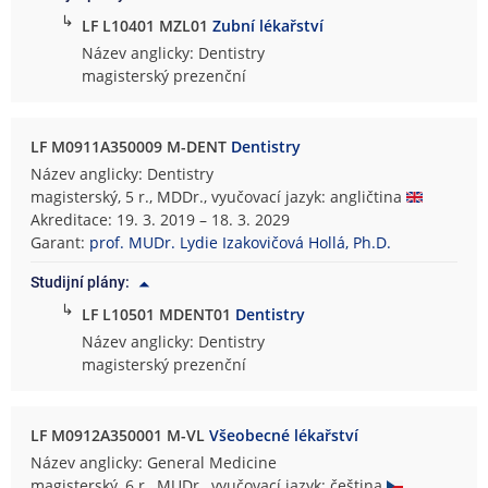
↳
LF L10401 MZL01
Zubní lékařství
Název anglicky: Dentistry
magisterský prezenční
LF M0911A350009 M-DENT
Dentistry
Název anglicky: Dentistry
magisterský, 5 r., MDDr., vyučovací jazyk: angličtina
Akreditace: 19. 3. 2019 – 18. 3. 2029
Garant:
prof. MUDr. Lydie Izakovičová Hollá, Ph.D.
Studijní plány:
↳
LF L10501 MDENT01
Dentistry
Název anglicky: Dentistry
magisterský prezenční
LF M0912A350001 M-VL
Všeobecné lékařství
Název anglicky: General Medicine
magisterský, 6 r., MUDr., vyučovací jazyk: čeština