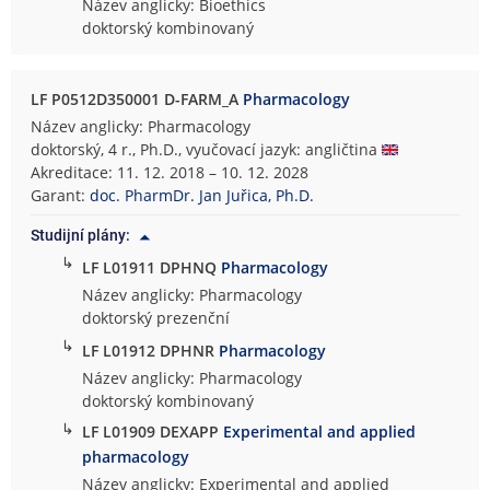
Název anglicky: Bioethics
doktorský kombinovaný
LF P0512D350001 D-FARM_A
Pharmacology
Název anglicky: Pharmacology
doktorský, 4 r., Ph.D., vyučovací jazyk: angličtina
Akreditace: 11. 12. 2018 – 10. 12. 2028
Garant:
doc. PharmDr. Jan Juřica, Ph.D.
Studijní plány:
↳
LF L01911 DPHNQ
Pharmacology
Název anglicky: Pharmacology
doktorský prezenční
↳
LF L01912 DPHNR
Pharmacology
Název anglicky: Pharmacology
doktorský kombinovaný
↳
LF L01909 DEXAPP
Experimental and applied
pharmacology
Název anglicky: Experimental and applied