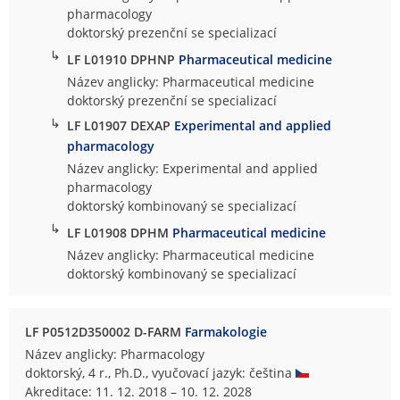
pharmacology
doktorský prezenční se specializací
↳
LF L01910 DPHNP
Pharmaceutical medicine
Název anglicky: Pharmaceutical medicine
doktorský prezenční se specializací
↳
LF L01907 DEXAP
Experimental and applied
pharmacology
Název anglicky: Experimental and applied
pharmacology
doktorský kombinovaný se specializací
↳
LF L01908 DPHM
Pharmaceutical medicine
Název anglicky: Pharmaceutical medicine
doktorský kombinovaný se specializací
LF P0512D350002 D-FARM
Farmakologie
Název anglicky: Pharmacology
doktorský, 4 r., Ph.D., vyučovací jazyk: čeština
Akreditace: 11. 12. 2018 – 10. 12. 2028