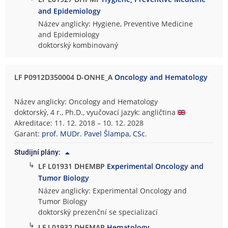
and Epidemiology
Název anglicky: Hygiene, Preventive Medicine
and Epidemiology
doktorský kombinovaný
LF P0912D350004 D-ONHE_A
Oncology and Hematology
Název anglicky: Oncology and Hematology
doktorský, 4 r., Ph.D., vyučovací jazyk: angličtina
Akreditace: 11. 12. 2018 – 10. 12. 2028
Garant:
prof. MUDr. Pavel Šlampa, CSc.
Studijní plány:
↳
LF L01931 DHEMBP
Experimental Oncology and
Tumor Biology
Název anglicky: Experimental Oncology and
Tumor Biology
doktorský prezenční se specializací
↳
LF L01932 DHEMAP
Hematology