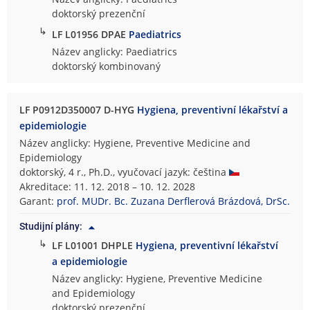
doktorský prezenční
↳
LF L01956 DPAE
Paediatrics
Název anglicky: Paediatrics
doktorský kombinovaný
LF P0912D350007 D-HYG
Hygiena, preventivní lékařství a
epidemiologie
Název anglicky: Hygiene, Preventive Medicine and
Epidemiology
doktorský, 4 r., Ph.D., vyučovací jazyk: čeština
Akreditace: 11. 12. 2018 – 10. 12. 2028
Garant:
prof. MUDr. Bc. Zuzana Derflerová Brázdová, DrSc.
Studijní plány:
↳
LF L01001 DHPLE
Hygiena, preventivní lékařství
a epidemiologie
Název anglicky: Hygiene, Preventive Medicine
and Epidemiology
doktorský prezenční