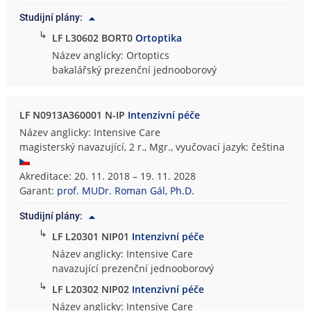
Studijní plány:
↳
LF L30602 BORT0
Ortoptika
Název anglicky: Ortoptics
bakalářský prezenční jednooborový
LF N0913A360001 N-IP
Intenzivní péče
Název anglicky: Intensive Care
magisterský navazující, 2 r., Mgr., vyučovací jazyk: čeština
Akreditace: 20. 11. 2018 – 19. 11. 2028
Garant:
prof. MUDr. Roman Gál, Ph.D.
Studijní plány:
↳
LF L20301 NIP01
Intenzivní péče
Název anglicky: Intensive Care
navazující prezenční jednooborový
↳
LF L20302 NIP02
Intenzivní péče
Název anglicky: Intensive Care