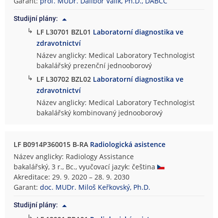
Garant:
prof. MUDr. Dalibor Valík, Ph.D., DABCC
Studijní plány:
↳
LF L30701 BZL01
Laboratorní diagnostika ve
zdravotnictví
Název anglicky: Medical Laboratory Technologist
bakalářský prezenční jednooborový
↳
LF L30702 BZL02
Laboratorní diagnostika ve
zdravotnictví
Název anglicky: Medical Laboratory Technologist
bakalářský kombinovaný jednooborový
LF B0914P360015 B-RA
Radiologická asistence
Název anglicky: Radiology Assistance
bakalářský, 3 r., Bc., vyučovací jazyk: čeština
Akreditace: 29. 9. 2020 – 28. 9. 2030
Garant:
doc. MUDr. Miloš Keřkovský, Ph.D.
Studijní plány:
↳