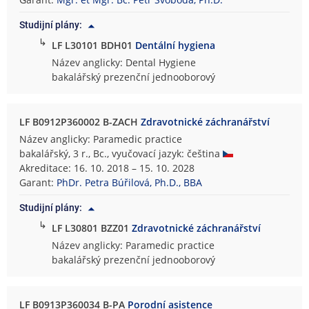
s
Studijní plány:
k
↳
á
LF L30101 BDH01
Dentální hygiena
f
Název anglicky: Dental Hygiene
a
bakalářský prezenční jednooborový
k
u
l
LF B0912P360002 B-ZACH
Zdravotnické záchranářství
t
Název anglicky: Paramedic practice
a
bakalářský, 3 r., Bc., vyučovací jazyk: čeština
Akreditace: 16. 10. 2018 – 15. 10. 2028
Garant:
PhDr. Petra Búřilová, Ph.D., BBA
Studijní plány:
↳
LF L30801 BZZ01
Zdravotnické záchranářství
Název anglicky: Paramedic practice
bakalářský prezenční jednooborový
LF B0913P360034 B-PA
Porodní asistence