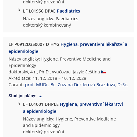
doktorský prezenční
↳
LF L01956 DPAE
Paediatrics
Název anglicky: Paediatrics
doktorský kombinovaný
LF P0912D350007 D-HYG
Hygiena, preventivní lékařství a
epidemiologie
Název anglicky: Hygiene, Preventive Medicine and
Epidemiology
doktorský, 4 r., Ph.D., vyučovací jazyk: čeština
Akreditace: 11. 12. 2018 – 10. 12. 2028
Garant:
prof. MUDr. Bc. Zuzana Derflerová Brázdová, DrSc.
Studijní plány:
↳
LF L01001 DHPLE
Hygiena, preventivní lékařství
a epidemiologie
Název anglicky: Hygiene, Preventive Medicine
and Epidemiology
doktorský prezenční