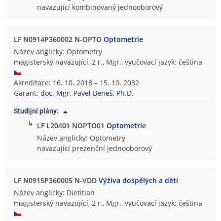
navazující kombinovaný jednooborový
LF N0914P360002 N-OPTO
Optometrie
Název anglicky: Optometry
magisterský navazující, 2 r., Mgr., vyučovací jazyk: čeština
Akreditace: 16. 10. 2018 – 15. 10. 2032
Garant:
doc. Mgr. Pavel Beneš, Ph.D.
Studijní plány:
↳
LF L20401 NOPTO01
Optometrie
Název anglicky: Optometry
navazující prezenční jednooborový
LF N0915P360005 N-VDD
Výživa dospělých a dětí
Název anglicky: Dietitian
magisterský navazující, 2 r., Mgr., vyučovací jazyk: čeština