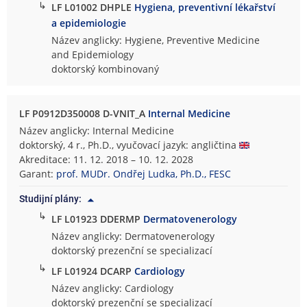
↳
LF L01002 DHPLE
Hygiena, preventivní lékařství
a epidemiologie
Název anglicky: Hygiene, Preventive Medicine
and Epidemiology
doktorský kombinovaný
LF P0912D350008 D-VNIT_A
Internal Medicine
Název anglicky: Internal Medicine
doktorský, 4 r., Ph.D., vyučovací jazyk: angličtina
Akreditace: 11. 12. 2018 – 10. 12. 2028
Garant:
prof. MUDr. Ondřej Ludka, Ph.D., FESC
Studijní plány:
↳
LF L01923 DDERMP
Dermatovenerology
Název anglicky: Dermatovenerology
doktorský prezenční se specializací
↳
LF L01924 DCARP
Cardiology
Název anglicky: Cardiology
doktorský prezenční se specializací