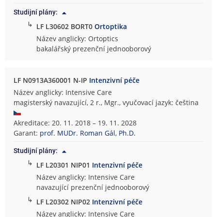
Studijní plány:
↳
LF L30602 BORT0
Ortoptika
Název anglicky: Ortoptics
bakalářský prezenční jednooborový
LF N0913A360001 N-IP
Intenzivní péče
Název anglicky: Intensive Care
magisterský navazující, 2 r., Mgr., vyučovací jazyk: čeština
Akreditace: 20. 11. 2018 – 19. 11. 2028
Garant:
prof. MUDr. Roman Gál, Ph.D.
Studijní plány:
↳
LF L20301 NIP01
Intenzivní péče
Název anglicky: Intensive Care
navazující prezenční jednooborový
↳
LF L20302 NIP02
Intenzivní péče
Název anglicky: Intensive Care