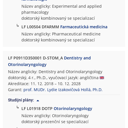
Název anglicky: Experimental and applied
pharmacology
doktorský kombinovaný se specializací
↳
LF L00504 DFARMM
Farmaceutická medicína
Název anglicky: Pharmaceutical medicine
doktorský kombinovaný se specializací
LF P0911D350001 D-STOM_A
Dentistry and
Otorinolaryngology
Název anglicky: Dentistry and Otorinolaryngology
doktorský, 4 r., Ph.D., vyučovací jazyk: angličtina
Akreditace: 11. 12. 2018 – 10. 12. 2028
Garant:
prof. MUDr. Lydie Izakovičová Hollá, Ph.D.
Studijní plány:
↳
LF L01918 DOTP
Otorinolaryngology
Název anglicky: Otorinolaryngology
doktorský prezenční se specializací