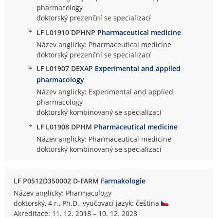
pharmacology
doktorský prezenční se specializací
↳
LF L01910 DPHNP
Pharmaceutical medicine
Název anglicky: Pharmaceutical medicine
doktorský prezenční se specializací
↳
LF L01907 DEXAP
Experimental and applied
pharmacology
Název anglicky: Experimental and applied
pharmacology
doktorský kombinovaný se specializací
↳
LF L01908 DPHM
Pharmaceutical medicine
Název anglicky: Pharmaceutical medicine
doktorský kombinovaný se specializací
LF P0512D350002 D-FARM
Farmakologie
Název anglicky: Pharmacology
doktorský, 4 r., Ph.D., vyučovací jazyk: čeština
Akreditace: 11. 12. 2018 – 10. 12. 2028