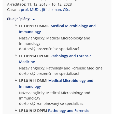
Akreditace: 11. 12. 2018 – 10. 12. 2028
Garant:
prof. MUDr. Jiří Litzman, CSc.
Studijní plány:
↳
LF L01913 DMMIP
Medical Microbiology and
Immunology
Název anglicky: Medical Microbiology and
Immunology
doktorský prezenční se specializací
↳
LF L01914 DPFMP
Pathology and Forensic
Medicine
Název anglicky: Pathology and Forensic Medicine
doktorský prezenční se specializací
↳
LF L01911 DMMI
Medical Microbiology and
Immunology
Název anglicky: Medical Microbiology and
Immunology
doktorský kombinovaný se specializací
↳
LF L01912 DPFM
Pathology and Forensic