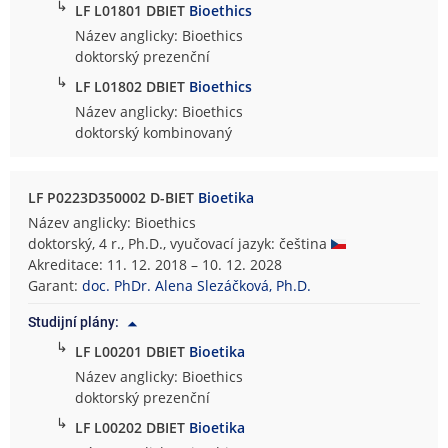
↳
LF L01801 DBIET
Bioethics
Název anglicky: Bioethics
doktorský prezenční
↳
LF L01802 DBIET
Bioethics
Název anglicky: Bioethics
doktorský kombinovaný
LF P0223D350002 D-BIET
Bioetika
Název anglicky: Bioethics
doktorský, 4 r., Ph.D., vyučovací jazyk: čeština
Akreditace: 11. 12. 2018 – 10. 12. 2028
Garant:
doc. PhDr. Alena Slezáčková, Ph.D.
Studijní plány:
↳
LF L00201 DBIET
Bioetika
Název anglicky: Bioethics
doktorský prezenční
↳
LF L00202 DBIET
Bioetika