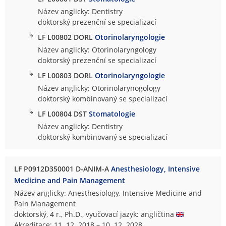
Název anglicky: Dentistry
doktorský prezenční se specializací
↳
LF L00802 DORL
Otorinolaryngologie
Název anglicky: Otorinolaryngology
doktorský prezenční se specializací
↳
LF L00803 DORL
Otorinolaryngologie
Název anglicky: Otorinolarynogology
doktorský kombinovaný se specializací
↳
LF L00804 DST
Stomatologie
Název anglicky: Dentistry
doktorský kombinovaný se specializací
LF P0912D350001 D-ANIM-A
Anesthesiology, Intensive
Medicine and Pain Management
Název anglicky: Anesthesiology, Intensive Medicine and
Pain Management
doktorský, 4 r., Ph.D., vyučovací jazyk: angličtina
Akreditace: 11. 12. 2018 – 10. 12. 2028