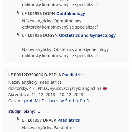
doktorský kombinovaný se specializací
↳
LF L01935 DOPH
Ophtalmology
Název anglicky: Ophtalmology
doktorský kombinovaný se specializací
↳
LF L01936 DOGYN
Obstetrics and Gynaecology
Název anglicky: Obstetrics and Gynaecology
doktorský kombinovaný se specializací
LF P0912D350006 D-PED_A
Paediatrics
Název anglicky: Paediatrics
doktorský, 4 r., Ph.D., vyučovací jazyk: angličtina
Akreditace: 11. 12. 2018 – 10. 12. 2028
Garant:
prof. MUDr. Jaroslav Štěrba, Ph.D.
Studijní plány:
↳
LF L01957 DPAEP
Paediatrics
Název anglicky: Paediatrics