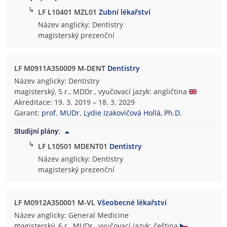
↳
LF L10401 MZL01
Zubní lékařství
Název anglicky: Dentistry
magisterský prezenční
LF M0911A350009 M-DENT
Dentistry
Název anglicky: Dentistry
magisterský, 5 r., MDDr., vyučovací jazyk: angličtina
Akreditace: 19. 3. 2019 – 18. 3. 2029
Garant:
prof. MUDr. Lydie Izakovičová Hollá, Ph.D.
Studijní plány:
↳
LF L10501 MDENT01
Dentistry
Název anglicky: Dentistry
magisterský prezenční
LF M0912A350001 M-VL
Všeobecné lékařství
Název anglicky: General Medicine
magisterský, 6 r., MUDr., vyučovací jazyk: čeština