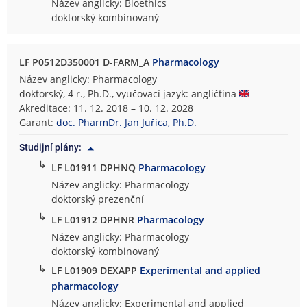
Název anglicky: Bioethics
doktorský kombinovaný
LF P0512D350001 D-FARM_A
Pharmacology
Název anglicky: Pharmacology
doktorský, 4 r., Ph.D., vyučovací jazyk: angličtina
Akreditace: 11. 12. 2018 – 10. 12. 2028
Garant:
doc. PharmDr. Jan Juřica, Ph.D.
Studijní plány:
↳
LF L01911 DPHNQ
Pharmacology
Název anglicky: Pharmacology
doktorský prezenční
↳
LF L01912 DPHNR
Pharmacology
Název anglicky: Pharmacology
doktorský kombinovaný
↳
LF L01909 DEXAPP
Experimental and applied
pharmacology
Název anglicky: Experimental and applied