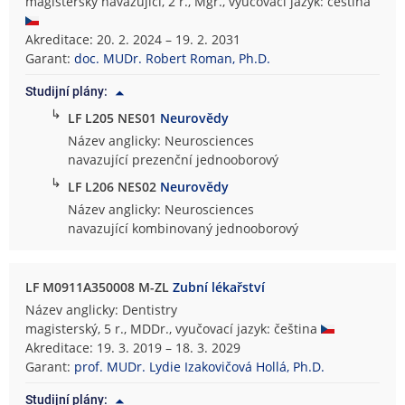
magisterský navazující, 2 r., Mgr., vyučovací jazyk: čeština
Akreditace: 20. 2. 2024 – 19. 2. 2031
Garant:
doc. MUDr. Robert Roman, Ph.D.
Studijní plány:
↳
LF L205 NES01
Neurovědy
Název anglicky: Neurosciences
navazující prezenční jednooborový
↳
LF L206 NES02
Neurovědy
Název anglicky: Neurosciences
navazující kombinovaný jednooborový
LF M0911A350008 M-ZL
Zubní lékařství
Název anglicky: Dentistry
magisterský, 5 r., MDDr., vyučovací jazyk: čeština
Akreditace: 19. 3. 2019 – 18. 3. 2029
Garant:
prof. MUDr. Lydie Izakovičová Hollá, Ph.D.
Studijní plány: