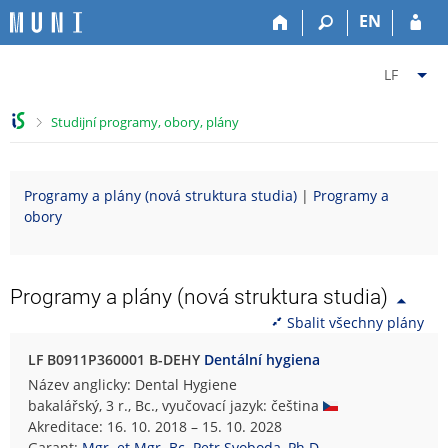
P
P
P
P
EN
ř
ř
ř
ř
e
e
e
e
Z
s
s
s
s
LF
k
k
k
k
m
o
o
o
o
ě
>
Studijní programy, obory, plány
č
č
č
č
n
i
i
i
i
i
t
t
t
t
t
Programy a plány (nová struktura studia)
|
Programy a
n
n
n
n
f
obory
a
a
a
a
a
h
h
o
p
k
o
l
b
a
u
r
a
s
t
l
Programy a plány (nová struktura studia)
n
v
a
i
t
Sbalit všechny plány
í
i
h
č
u
l
č
k
L
LF B0911P360001 B-DEHY
Dentální hygiena
i
k
u
é
Název anglicky: Dental Hygiene
š
u
k
bakalářský, 3 r., Bc., vyučovací jazyk: čeština
t
a
Akreditace: 16. 10. 2018 – 15. 10. 2028
u
ř
Garant:
Mgr. et Mgr. Bc. Petr Svoboda, Ph.D.