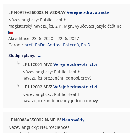
LF N0919A360002 N-VZDRAV
Veřejné zdravotnictví
Název anglicky: Public Health
magisterský navazující, 2 r., Mgr., vyučovací jazyk: čeština
Akreditace: 23. 6. 2020 – 22. 6. 2027
Garant:
prof. PhDr. Andrea Pokorná, Ph.D.
Studijní plány:
↳
LF L12001 MVZ
Veřejné zdravotnictví
Název anglicky: Public Health
navazující prezenční jednooborový
↳
LF L12002 MVZ
Veřejné zdravotnictví
Název anglicky: Public Health
navazující kombinovaný jednooborový
LF N0988A350002 N-NEUV
Neurovědy
Název anglicky: Neurosciences