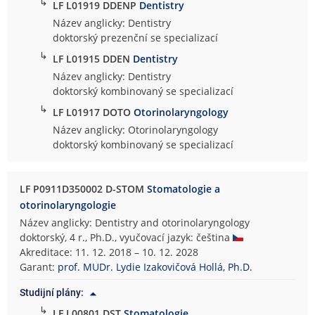
↳
LF L01919 DDENP
Dentistry
Název anglicky: Dentistry
doktorský prezenční se specializací
↳
LF L01915 DDEN
Dentistry
Název anglicky: Dentistry
doktorský kombinovaný se specializací
↳
LF L01917 DOTO
Otorinolaryngology
Název anglicky: Otorinolaryngology
doktorský kombinovaný se specializací
LF P0911D350002 D-STOM
Stomatologie a
otorinolaryngologie
Název anglicky: Dentistry and otorinolaryngology
doktorský, 4 r., Ph.D., vyučovací jazyk: čeština
Akreditace: 11. 12. 2018 – 10. 12. 2028
Garant:
prof. MUDr. Lydie Izakovičová Hollá, Ph.D.
Studijní plány:
↳
LF L00801 DST
Stomatologie