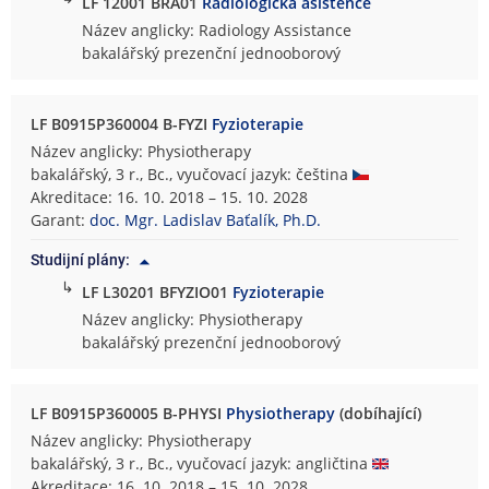
LF 12001 BRA01
Radiologická asistence
Název anglicky: Radiology Assistance
bakalářský prezenční jednooborový
LF B0915P360004 B-FYZI
Fyzioterapie
Název anglicky: Physiotherapy
bakalářský, 3 r., Bc., vyučovací jazyk: čeština
Akreditace: 16. 10. 2018 – 15. 10. 2028
Garant:
doc. Mgr. Ladislav Baťalík, Ph.D.
Studijní plány:
↳
LF L30201 BFYZIO01
Fyzioterapie
Název anglicky: Physiotherapy
bakalářský prezenční jednooborový
LF B0915P360005 B-PHYSI
Physiotherapy
(dobíhající)
Název anglicky: Physiotherapy
bakalářský, 3 r., Bc., vyučovací jazyk: angličtina
Akreditace: 16. 10. 2018 – 15. 10. 2028