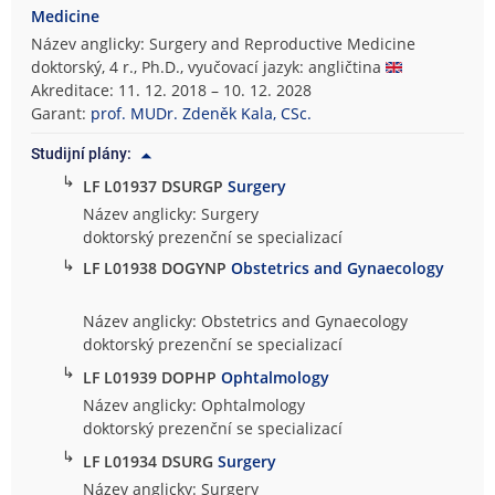
Medicine
Název anglicky: Surgery and Reproductive Medicine
doktorský, 4 r., Ph.D., vyučovací jazyk: angličtina
Akreditace: 11. 12. 2018 – 10. 12. 2028
Garant:
prof. MUDr. Zdeněk Kala, CSc.
Studijní plány:
↳
LF L01937 DSURGP
Surgery
Název anglicky: Surgery
doktorský prezenční se specializací
↳
LF L01938 DOGYNP
Obstetrics and Gynaecology
Název anglicky: Obstetrics and Gynaecology
doktorský prezenční se specializací
↳
LF L01939 DOPHP
Ophtalmology
Název anglicky: Ophtalmology
doktorský prezenční se specializací
↳
LF L01934 DSURG
Surgery
Název anglicky: Surgery