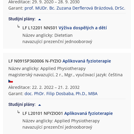
Akreditace: 29. 9. 2020 – 28. 9. 2030
Garant:
prof. MUDr. Bc. Zuzana Derflerová Brázdová, DrSc.
Studijní plány:
↳
LF L12201 NNS01
Výživa dospělých a dětí
Název anglicky: Dietetian
navazující prezenční jednooborový
LF N0915P360006 N-FYZIO
Aplikovaná fyzioterapie
Název anglicky: Applied Physiotherapy
magisterský navazující, 2 r., Mgr., vyučovací jazyk: čeština
Akreditace: 22. 2. 2022 – 21. 2. 2032
Garant:
doc. PhDr. Filip Dosbaba, Ph.D., MBA
Studijní plány:
↳
LF L20101 NFYZIO01
Aplikovaná fyzioterapie
Název anglicky: Applied Physiotherapy
navazující prezenční jednooborový