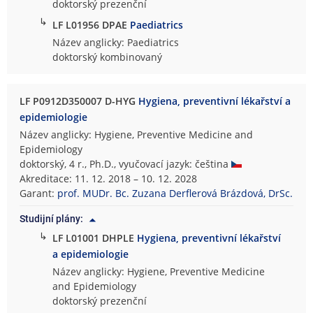
doktorský prezenční
↳
LF L01956 DPAE
Paediatrics
Název anglicky: Paediatrics
doktorský kombinovaný
LF P0912D350007 D-HYG
Hygiena, preventivní lékařství a
epidemiologie
Název anglicky: Hygiene, Preventive Medicine and
Epidemiology
doktorský, 4 r., Ph.D., vyučovací jazyk: čeština
Akreditace: 11. 12. 2018 – 10. 12. 2028
Garant:
prof. MUDr. Bc. Zuzana Derflerová Brázdová, DrSc.
Studijní plány:
↳
LF L01001 DHPLE
Hygiena, preventivní lékařství
a epidemiologie
Název anglicky: Hygiene, Preventive Medicine
and Epidemiology
doktorský prezenční