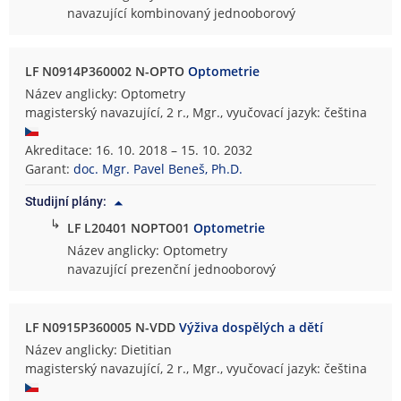
navazující kombinovaný jednooborový
LF N0914P360002 N-OPTO
Optometrie
Název anglicky: Optometry
magisterský navazující, 2 r., Mgr., vyučovací jazyk: čeština
Akreditace: 16. 10. 2018 – 15. 10. 2032
Garant:
doc. Mgr. Pavel Beneš, Ph.D.
Studijní plány:
↳
LF L20401 NOPTO01
Optometrie
Název anglicky: Optometry
navazující prezenční jednooborový
LF N0915P360005 N-VDD
Výživa dospělých a dětí
Název anglicky: Dietitian
magisterský navazující, 2 r., Mgr., vyučovací jazyk: čeština