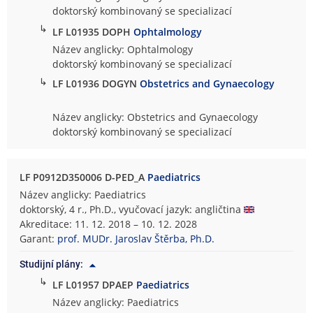
doktorský kombinovaný se specializací
↳
LF L01935 DOPH
Ophtalmology
Název anglicky: Ophtalmology
doktorský kombinovaný se specializací
↳
LF L01936 DOGYN
Obstetrics and Gynaecology
Název anglicky: Obstetrics and Gynaecology
doktorský kombinovaný se specializací
LF P0912D350006 D-PED_A
Paediatrics
Název anglicky: Paediatrics
doktorský, 4 r., Ph.D., vyučovací jazyk: angličtina
Akreditace: 11. 12. 2018 – 10. 12. 2028
Garant:
prof. MUDr. Jaroslav Štěrba, Ph.D.
Studijní plány:
↳
LF L01957 DPAEP
Paediatrics
Název anglicky: Paediatrics