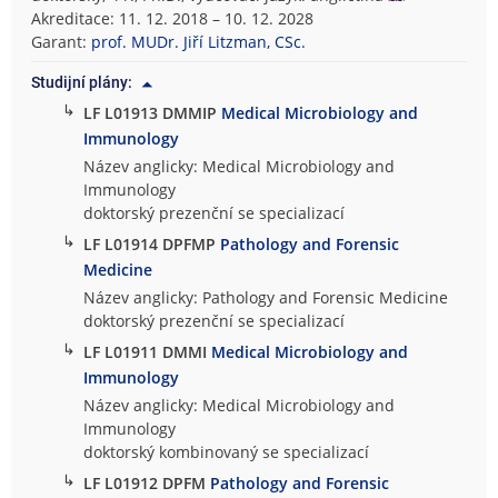
Akreditace: 11. 12. 2018 – 10. 12. 2028
Garant:
prof. MUDr. Jiří Litzman, CSc.
Studijní plány:
↳
LF L01913 DMMIP
Medical Microbiology and
Immunology
Název anglicky: Medical Microbiology and
Immunology
doktorský prezenční se specializací
↳
LF L01914 DPFMP
Pathology and Forensic
Medicine
Název anglicky: Pathology and Forensic Medicine
doktorský prezenční se specializací
↳
LF L01911 DMMI
Medical Microbiology and
Immunology
Název anglicky: Medical Microbiology and
Immunology
doktorský kombinovaný se specializací
↳
LF L01912 DPFM
Pathology and Forensic