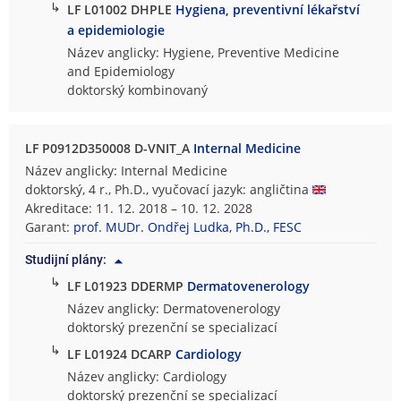
↳
LF L01002 DHPLE
Hygiena, preventivní lékařství
a epidemiologie
Název anglicky: Hygiene, Preventive Medicine
and Epidemiology
doktorský kombinovaný
LF P0912D350008 D-VNIT_A
Internal Medicine
Název anglicky: Internal Medicine
doktorský, 4 r., Ph.D., vyučovací jazyk: angličtina
Akreditace: 11. 12. 2018 – 10. 12. 2028
Garant:
prof. MUDr. Ondřej Ludka, Ph.D., FESC
Studijní plány:
↳
LF L01923 DDERMP
Dermatovenerology
Název anglicky: Dermatovenerology
doktorský prezenční se specializací
↳
LF L01924 DCARP
Cardiology
Název anglicky: Cardiology
doktorský prezenční se specializací