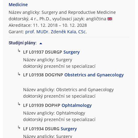
Medicine
Název anglicky: Surgery and Reproductive Medicine
doktorský, 4 r., Ph.D., vyučovací jazyk: angličtina
Akreditace: 11. 12. 2018 – 10. 12. 2028
Garant:
prof. MUDr. Zdeněk Kala, CSc.
Studijní plány:
↳
LF L01937 DSURGP
Surgery
Název anglicky: Surgery
doktorský prezenční se specializací
↳
LF L01938 DOGYNP
Obstetrics and Gynaecology
Název anglicky: Obstetrics and Gynaecology
doktorský prezenční se specializací
↳
LF L01939 DOPHP
Ophtalmology
Název anglicky: Ophtalmology
doktorský prezenční se specializací
↳
LF L01934 DSURG
Surgery
Název anglicky: Surgery