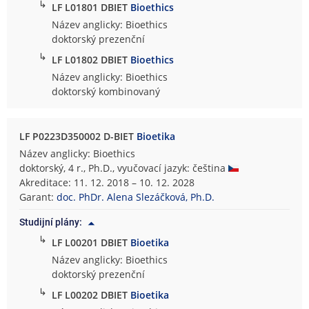
↳
LF L01801 DBIET
Bioethics
Název anglicky: Bioethics
doktorský prezenční
↳
LF L01802 DBIET
Bioethics
Název anglicky: Bioethics
doktorský kombinovaný
LF P0223D350002 D-BIET
Bioetika
Název anglicky: Bioethics
doktorský, 4 r., Ph.D., vyučovací jazyk: čeština
Akreditace: 11. 12. 2018 – 10. 12. 2028
Garant:
doc. PhDr. Alena Slezáčková, Ph.D.
Studijní plány:
↳
LF L00201 DBIET
Bioetika
Název anglicky: Bioethics
doktorský prezenční
↳
LF L00202 DBIET
Bioetika