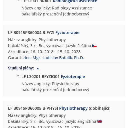
LF 12001 BRA01
Radiologická asistence
Název anglicky: Radiology Assistance
bakalářský prezenční jednooborový
LF B0915P360004 B-FYZI
Fyzioterapie
Název anglicky: Physiotherapy
bakalářský, 3 r., Bc., vyučovací jazyk: čeština
Akreditace: 16. 10. 2018 – 15. 10. 2028
Garant:
doc. Mgr. Ladislav Baťalík, Ph.D.
Studijní plány:
↳
LF L30201 BFYZIO01
Fyzioterapie
Název anglicky: Physiotherapy
bakalářský prezenční jednooborový
LF B0915P360005 B-PHYSI
Physiotherapy
(dobíhající)
Název anglicky: Physiotherapy
bakalářský, 3 r., Bc., vyučovací jazyk: angličtina
Akreditace: 16. 10. 2018 – 15. 10. 2028