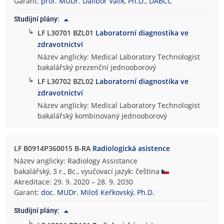
Garant:
prof. MUDr. Dalibor Valík, Ph.D., DABCC
Studijní plány:
↳
LF L30701 BZL01
Laboratorní diagnostika ve
zdravotnictví
Název anglicky: Medical Laboratory Technologist
bakalářský prezenční jednooborový
↳
LF L30702 BZL02
Laboratorní diagnostika ve
zdravotnictví
Název anglicky: Medical Laboratory Technologist
bakalářský kombinovaný jednooborový
LF B0914P360015 B-RA
Radiologická asistence
Název anglicky: Radiology Assistance
bakalářský, 3 r., Bc., vyučovací jazyk: čeština
Akreditace: 29. 9. 2020 – 28. 9. 2030
Garant:
doc. MUDr. Miloš Keřkovský, Ph.D.
Studijní plány:
↳