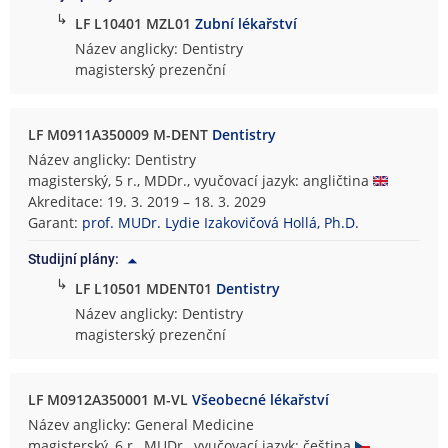
↳
LF L10401 MZL01
Zubní lékařství
Název anglicky: Dentistry
magisterský prezenční
LF M0911A350009 M-DENT
Dentistry
Název anglicky: Dentistry
magisterský, 5 r., MDDr., vyučovací jazyk: angličtina
Akreditace: 19. 3. 2019 – 18. 3. 2029
Garant:
prof. MUDr. Lydie Izakovičová Hollá, Ph.D.
Studijní plány:
↳
LF L10501 MDENT01
Dentistry
Název anglicky: Dentistry
magisterský prezenční
LF M0912A350001 M-VL
Všeobecné lékařství
Název anglicky: General Medicine
magisterský, 6 r., MUDr., vyučovací jazyk: čeština