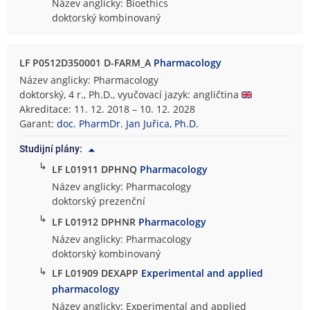
Název anglicky: Bioethics
doktorský kombinovaný
LF P0512D350001 D-FARM_A
Pharmacology
Název anglicky: Pharmacology
doktorský, 4 r., Ph.D., vyučovací jazyk: angličtina
Akreditace: 11. 12. 2018 – 10. 12. 2028
Garant:
doc. PharmDr. Jan Juřica, Ph.D.
Studijní plány:
↳
LF L01911 DPHNQ
Pharmacology
Název anglicky: Pharmacology
doktorský prezenční
↳
LF L01912 DPHNR
Pharmacology
Název anglicky: Pharmacology
doktorský kombinovaný
↳
LF L01909 DEXAPP
Experimental and applied
pharmacology
Název anglicky: Experimental and applied