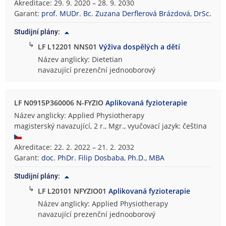
Akreditace: 29. 9. 2020 – 28. 9. 2030
Garant:
prof. MUDr. Bc. Zuzana Derflerová Brázdová, DrSc.
Studijní plány:
↳
LF L12201 NNS01
Výživa dospělých a dětí
Název anglicky: Dietetian
navazující prezenční jednooborový
LF N0915P360006 N-FYZIO
Aplikovaná fyzioterapie
Název anglicky: Applied Physiotherapy
magisterský navazující, 2 r., Mgr., vyučovací jazyk: čeština
Akreditace: 22. 2. 2022 – 21. 2. 2032
Garant:
doc. PhDr. Filip Dosbaba, Ph.D., MBA
Studijní plány:
↳
LF L20101 NFYZIO01
Aplikovaná fyzioterapie
Název anglicky: Applied Physiotherapy
navazující prezenční jednooborový