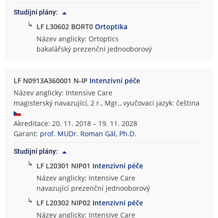
Studijní plány:
↳
LF L30602 BORT0
Ortoptika
Název anglicky: Ortoptics
bakalářský prezenční jednooborový
LF N0913A360001 N-IP
Intenzivní péče
Název anglicky: Intensive Care
magisterský navazující, 2 r., Mgr., vyučovací jazyk: čeština
Akreditace: 20. 11. 2018 – 19. 11. 2028
Garant:
prof. MUDr. Roman Gál, Ph.D.
Studijní plány:
↳
LF L20301 NIP01
Intenzivní péče
Název anglicky: Intensive Care
navazující prezenční jednooborový
↳
LF L20302 NIP02
Intenzivní péče
Název anglicky: Intensive Care