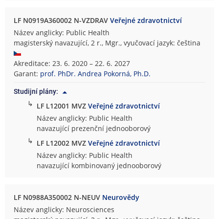
LF N0919A360002 N-VZDRAV
Veřejné zdravotnictví
Název anglicky: Public Health
magisterský navazující, 2 r., Mgr., vyučovací jazyk: čeština
Akreditace: 23. 6. 2020 – 22. 6. 2027
Garant:
prof. PhDr. Andrea Pokorná, Ph.D.
Studijní plány:
↳
LF L12001 MVZ
Veřejné zdravotnictví
Název anglicky: Public Health
navazující prezenční jednooborový
↳
LF L12002 MVZ
Veřejné zdravotnictví
Název anglicky: Public Health
navazující kombinovaný jednooborový
LF N0988A350002 N-NEUV
Neurovědy
Název anglicky: Neurosciences