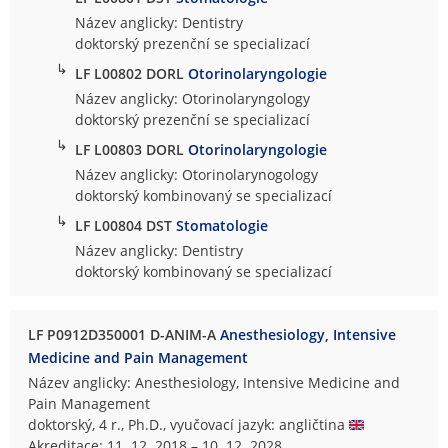
Název anglicky: Dentistry
doktorský prezenční se specializací
↳
LF L00802 DORL
Otorinolaryngologie
Název anglicky: Otorinolaryngology
doktorský prezenční se specializací
↳
LF L00803 DORL
Otorinolaryngologie
Název anglicky: Otorinolarynogology
doktorský kombinovaný se specializací
↳
LF L00804 DST
Stomatologie
Název anglicky: Dentistry
doktorský kombinovaný se specializací
LF P0912D350001 D-ANIM-A
Anesthesiology, Intensive
Medicine and Pain Management
Název anglicky: Anesthesiology, Intensive Medicine and
Pain Management
doktorský, 4 r., Ph.D., vyučovací jazyk: angličtina
Akreditace: 11. 12. 2018 – 10. 12. 2028