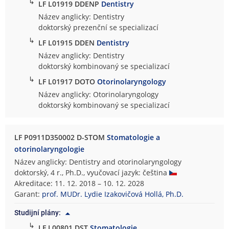
↳
LF L01919 DDENP
Dentistry
Název anglicky: Dentistry
doktorský prezenční se specializací
↳
LF L01915 DDEN
Dentistry
Název anglicky: Dentistry
doktorský kombinovaný se specializací
↳
LF L01917 DOTO
Otorinolaryngology
Název anglicky: Otorinolaryngology
doktorský kombinovaný se specializací
LF P0911D350002 D-STOM
Stomatologie a
otorinolaryngologie
Název anglicky: Dentistry and otorinolaryngology
doktorský, 4 r., Ph.D., vyučovací jazyk: čeština
Akreditace: 11. 12. 2018 – 10. 12. 2028
Garant:
prof. MUDr. Lydie Izakovičová Hollá, Ph.D.
Studijní plány:
↳
LF L00801 DST
Stomatologie