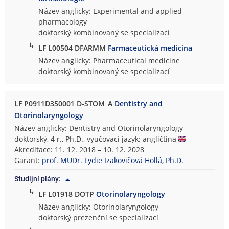
Název anglicky: Experimental and applied
pharmacology
doktorský kombinovaný se specializací
↳
LF L00504 DFARMM
Farmaceutická medicína
Název anglicky: Pharmaceutical medicine
doktorský kombinovaný se specializací
LF P0911D350001 D-STOM_A
Dentistry and
Otorinolaryngology
Název anglicky: Dentistry and Otorinolaryngology
doktorský, 4 r., Ph.D., vyučovací jazyk: angličtina
Akreditace: 11. 12. 2018 – 10. 12. 2028
Garant:
prof. MUDr. Lydie Izakovičová Hollá, Ph.D.
Studijní plány:
↳
LF L01918 DOTP
Otorinolaryngology
Název anglicky: Otorinolaryngology
doktorský prezenční se specializací