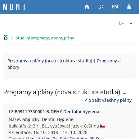
P
P
P
P
EN
ř
ř
ř
ř
e
e
e
e
Z
s
s
s
s
LF
k
k
k
k
m
o
o
o
o
ě
>
Studijní programy, obory, plány
č
č
č
č
n
i
i
i
i
i
t
t
t
t
t
Programy a plány (nová struktura studia)
|
Programy a
n
n
n
n
f
obory
a
a
a
a
a
h
h
o
p
k
o
l
b
a
u
r
a
s
t
l
Programy a plány (nová struktura studia)
n
v
a
i
t
Sbalit všechny plány
í
i
h
č
u
l
č
k
L
LF B0911P360001 B-DEHY
Dentální hygiena
i
k
u
é
Název anglicky: Dental Hygiene
š
u
k
bakalářský, 3 r., Bc., vyučovací jazyk: čeština
t
a
Akreditace: 16. 10. 2018 – 15. 10. 2028
u
ř
Garant:
Mgr. et Mgr. Bc. Petr Svoboda, Ph.D.