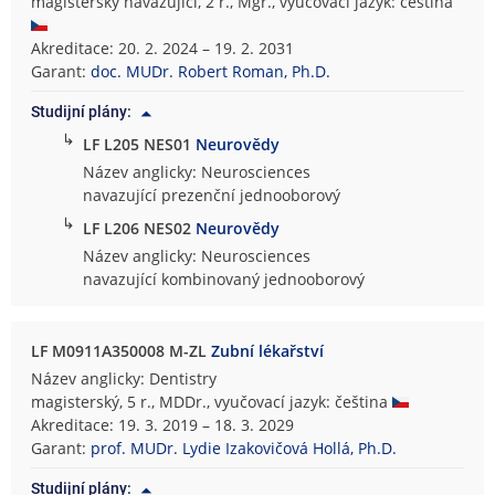
magisterský navazující, 2 r., Mgr., vyučovací jazyk: čeština
Akreditace: 20. 2. 2024 – 19. 2. 2031
Garant:
doc. MUDr. Robert Roman, Ph.D.
Studijní plány:
↳
LF L205 NES01
Neurovědy
Název anglicky: Neurosciences
navazující prezenční jednooborový
↳
LF L206 NES02
Neurovědy
Název anglicky: Neurosciences
navazující kombinovaný jednooborový
LF M0911A350008 M-ZL
Zubní lékařství
Název anglicky: Dentistry
magisterský, 5 r., MDDr., vyučovací jazyk: čeština
Akreditace: 19. 3. 2019 – 18. 3. 2029
Garant:
prof. MUDr. Lydie Izakovičová Hollá, Ph.D.
Studijní plány: