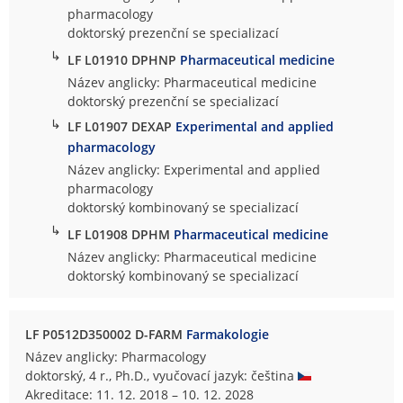
pharmacology
doktorský prezenční se specializací
↳
LF L01910 DPHNP
Pharmaceutical medicine
Název anglicky: Pharmaceutical medicine
doktorský prezenční se specializací
↳
LF L01907 DEXAP
Experimental and applied
pharmacology
Název anglicky: Experimental and applied
pharmacology
doktorský kombinovaný se specializací
↳
LF L01908 DPHM
Pharmaceutical medicine
Název anglicky: Pharmaceutical medicine
doktorský kombinovaný se specializací
LF P0512D350002 D-FARM
Farmakologie
Název anglicky: Pharmacology
doktorský, 4 r., Ph.D., vyučovací jazyk: čeština
Akreditace: 11. 12. 2018 – 10. 12. 2028