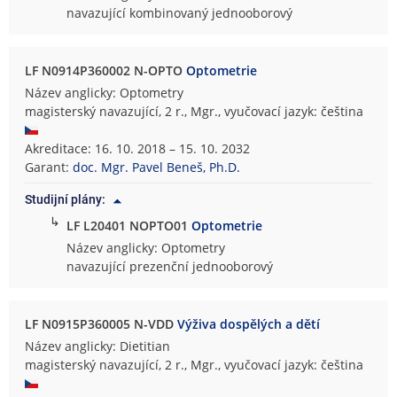
navazující kombinovaný jednooborový
LF N0914P360002 N-OPTO
Optometrie
Název anglicky: Optometry
magisterský navazující, 2 r., Mgr., vyučovací jazyk: čeština
Akreditace: 16. 10. 2018 – 15. 10. 2032
Garant:
doc. Mgr. Pavel Beneš, Ph.D.
Studijní plány:
↳
LF L20401 NOPTO01
Optometrie
Název anglicky: Optometry
navazující prezenční jednooborový
LF N0915P360005 N-VDD
Výživa dospělých a dětí
Název anglicky: Dietitian
magisterský navazující, 2 r., Mgr., vyučovací jazyk: čeština