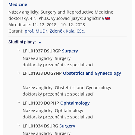
Medicine
Název anglicky: Surgery and Reproductive Medicine
doktorský, 4 r., Ph.D., vyučovací jazyk: angličtina
Akreditace: 11. 12. 2018 – 10. 12. 2028
Garant:
prof. MUDr. Zdeněk Kala, CSc.
Studijní plány:
↳
LF L01937 DSURGP
Surgery
Název anglicky: Surgery
doktorský prezenční se specializací
↳
LF L01938 DOGYNP
Obstetrics and Gynaecology
Název anglicky: Obstetrics and Gynaecology
doktorský prezenční se specializací
↳
LF L01939 DOPHP
Ophtalmology
Název anglicky: Ophtalmology
doktorský prezenční se specializací
↳
LF L01934 DSURG
Surgery
Název anglicky: Surgery