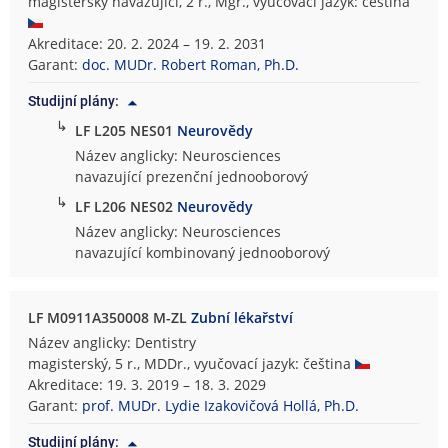
magisterský navazující, 2 r., Mgr., vyučovací jazyk: čeština
Akreditace: 20. 2. 2024 – 19. 2. 2031
Garant:
doc. MUDr. Robert Roman, Ph.D.
Studijní plány:
↳
LF L205 NES01
Neurovědy
Název anglicky: Neurosciences
navazující prezenční jednooborový
↳
LF L206 NES02
Neurovědy
Název anglicky: Neurosciences
navazující kombinovaný jednooborový
LF M0911A350008 M-ZL
Zubní lékařství
Název anglicky: Dentistry
magisterský, 5 r., MDDr., vyučovací jazyk: čeština
Akreditace: 19. 3. 2019 – 18. 3. 2029
Garant:
prof. MUDr. Lydie Izakovičová Hollá, Ph.D.
Studijní plány: