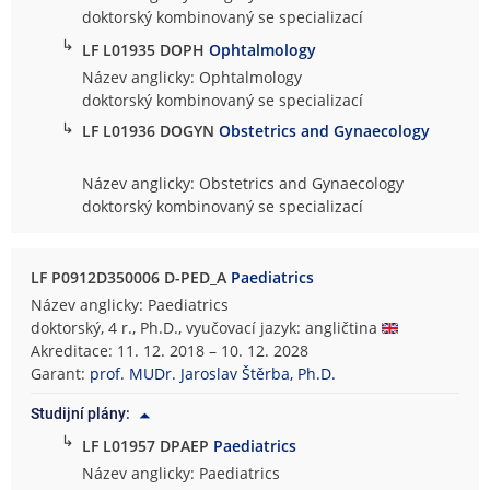
doktorský kombinovaný se specializací
↳
LF L01935 DOPH
Ophtalmology
Název anglicky: Ophtalmology
doktorský kombinovaný se specializací
↳
LF L01936 DOGYN
Obstetrics and Gynaecology
Název anglicky: Obstetrics and Gynaecology
doktorský kombinovaný se specializací
LF P0912D350006 D-PED_A
Paediatrics
Název anglicky: Paediatrics
doktorský, 4 r., Ph.D., vyučovací jazyk: angličtina
Akreditace: 11. 12. 2018 – 10. 12. 2028
Garant:
prof. MUDr. Jaroslav Štěrba, Ph.D.
Studijní plány:
↳
LF L01957 DPAEP
Paediatrics
Název anglicky: Paediatrics