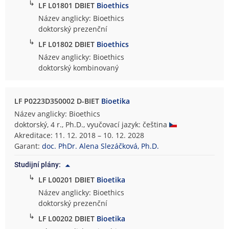
↳
LF L01801 DBIET
Bioethics
Název anglicky: Bioethics
doktorský prezenční
↳
LF L01802 DBIET
Bioethics
Název anglicky: Bioethics
doktorský kombinovaný
LF P0223D350002 D-BIET
Bioetika
Název anglicky: Bioethics
doktorský, 4 r., Ph.D., vyučovací jazyk: čeština
Akreditace: 11. 12. 2018 – 10. 12. 2028
Garant:
doc. PhDr. Alena Slezáčková, Ph.D.
Studijní plány:
↳
LF L00201 DBIET
Bioetika
Název anglicky: Bioethics
doktorský prezenční
↳
LF L00202 DBIET
Bioetika