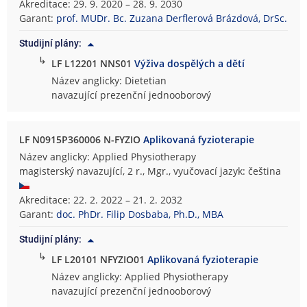
Akreditace: 29. 9. 2020 – 28. 9. 2030
Garant:
prof. MUDr. Bc. Zuzana Derflerová Brázdová, DrSc.
Studijní plány:
↳
LF L12201 NNS01
Výživa dospělých a dětí
Název anglicky: Dietetian
navazující prezenční jednooborový
LF N0915P360006 N-FYZIO
Aplikovaná fyzioterapie
Název anglicky: Applied Physiotherapy
magisterský navazující, 2 r., Mgr., vyučovací jazyk: čeština
Akreditace: 22. 2. 2022 – 21. 2. 2032
Garant:
doc. PhDr. Filip Dosbaba, Ph.D., MBA
Studijní plány:
↳
LF L20101 NFYZIO01
Aplikovaná fyzioterapie
Název anglicky: Applied Physiotherapy
navazující prezenční jednooborový