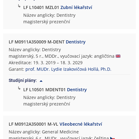
↳
LF L10401 MZL01
Zubní lékařství
Název anglicky: Dentistry
magisterský prezenční
LF M0911A350009 M-DENT
Dentistry
Název anglicky: Dentistry
magisterský, 5 r., MDDr., vyučovací jazyk: angličtina
Akreditace: 19. 3. 2019 – 18. 3. 2029
Garant:
prof. MUDr. Lydie Izakovičová Hollá, Ph.D.
Studijní plány:
↳
LF L10501 MDENT01
Dentistry
Název anglicky: Dentistry
magisterský prezenční
LF M0912A350001 M-VL
Všeobecné lékařství
Název anglicky: General Medicine
magisterský, 6 r., MUDr., vyučovací jazyk: čeština