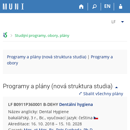
P
P
P
P
EN
ř
ř
ř
ř
e
e
e
e
Z
s
s
s
s
LF
k
k
k
k
m
o
o
o
o
ě
>
Studijní programy, obory, plány
č
č
č
č
n
i
i
i
i
i
t
t
t
t
t
Programy a plány (nová struktura studia)
|
Programy a
n
n
n
n
f
obory
a
a
a
a
a
h
h
o
p
k
o
l
b
a
u
r
a
s
t
l
Programy a plány (nová struktura studia)
n
v
a
i
t
Sbalit všechny plány
í
i
h
č
u
l
č
k
L
LF B0911P360001 B-DEHY
Dentální hygiena
i
k
u
é
Název anglicky: Dental Hygiene
š
u
k
bakalářský, 3 r., Bc., vyučovací jazyk: čeština
t
a
Akreditace: 16. 10. 2018 – 15. 10. 2028
u
ř
Garant:
Mgr. et Mgr. Bc. Petr Svoboda, Ph.D.