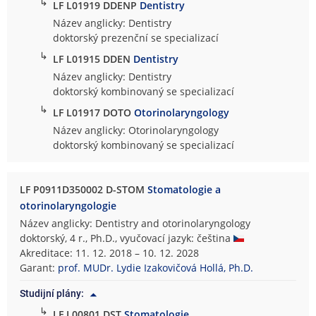
↳
LF L01919 DDENP
Dentistry
Název anglicky: Dentistry
doktorský prezenční se specializací
↳
LF L01915 DDEN
Dentistry
Název anglicky: Dentistry
doktorský kombinovaný se specializací
↳
LF L01917 DOTO
Otorinolaryngology
Název anglicky: Otorinolaryngology
doktorský kombinovaný se specializací
LF P0911D350002 D-STOM
Stomatologie a
otorinolaryngologie
Název anglicky: Dentistry and otorinolaryngology
doktorský, 4 r., Ph.D., vyučovací jazyk: čeština
Akreditace: 11. 12. 2018 – 10. 12. 2028
Garant:
prof. MUDr. Lydie Izakovičová Hollá, Ph.D.
Studijní plány:
↳
LF L00801 DST
Stomatologie