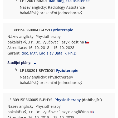
LF 12001 BRA01
Radiologická asistence
Název anglicky: Radiology Assistance
bakalářský prezenční jednooborový
LF B0915P360004 B-FYZI
Fyzioterapie
Název anglicky: Physiotherapy
bakalářský, 3 r., Bc., vyučovací jazyk: čeština
Akreditace: 16. 10. 2018 – 15. 10. 2028
Garant:
doc. Mgr. Ladislav Baťalík, Ph.D.
Studijní plány:
↳
LF L30201 BFYZIO01
Fyzioterapie
Název anglicky: Physiotherapy
bakalářský prezenční jednooborový
LF B0915P360005 B-PHYSI
Physiotherapy
(dobíhající)
Název anglicky: Physiotherapy
bakalářský, 3 r., Bc., vyučovací jazyk: angličtina
Akreditace: 16. 10. 2018 – 15. 10. 2028