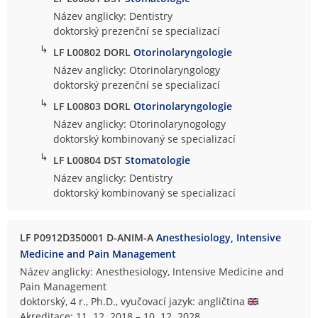
Název anglicky: Dentistry
doktorský prezenční se specializací
↳
LF L00802 DORL
Otorinolaryngologie
Název anglicky: Otorinolaryngology
doktorský prezenční se specializací
↳
LF L00803 DORL
Otorinolaryngologie
Název anglicky: Otorinolarynogology
doktorský kombinovaný se specializací
↳
LF L00804 DST
Stomatologie
Název anglicky: Dentistry
doktorský kombinovaný se specializací
LF P0912D350001 D-ANIM-A
Anesthesiology, Intensive
Medicine and Pain Management
Název anglicky: Anesthesiology, Intensive Medicine and
Pain Management
doktorský, 4 r., Ph.D., vyučovací jazyk: angličtina
Akreditace: 11. 12. 2018 – 10. 12. 2028