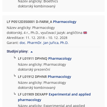
Název anglicky: Bioethics
doktorský kombinovaný
LF P0512D350001 D-FARM_A
Pharmacology
Název anglicky: Pharmacology
doktorský, 4 r., Ph.D., vyučovací jazyk: angličtina
Akreditace: 11. 12. 2018 – 10. 12. 2028
Garant:
doc. PharmDr. Jan Juřica, Ph.D.
Studijní plány:
↳
LF L01911 DPHNQ
Pharmacology
Název anglicky: Pharmacology
doktorský prezenční
↳
LF L01912 DPHNR
Pharmacology
Název anglicky: Pharmacology
doktorský kombinovaný
↳
LF L01909 DEXAPP
Experimental and applied
pharmacology
Název anglicky: Experimental and applied