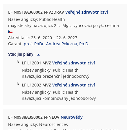
LF N0919A360002 N-VZDRAV
Veřejné zdravotnictví
Název anglicky: Public Health
magisterský navazující, 2 r., Mgr., vyučovací jazyk: čeština
Akreditace: 23. 6. 2020 – 22. 6. 2027
Garant:
prof. PhDr. Andrea Pokorná, Ph.D.
Studijní plány:
↳
LF L12001 MVZ
Veřejné zdravotnictví
Název anglicky: Public Health
navazující prezenční jednooborový
↳
LF L12002 MVZ
Veřejné zdravotnictví
Název anglicky: Public Health
navazující kombinovaný jednooborový
LF N0988A350002 N-NEUV
Neurovědy
Název anglicky: Neurosciences