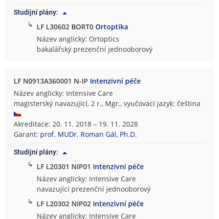
Studijní plány:
↳
LF L30602 BORT0
Ortoptika
Název anglicky: Ortoptics
bakalářský prezenční jednooborový
LF N0913A360001 N-IP
Intenzivní péče
Název anglicky: Intensive Care
magisterský navazující, 2 r., Mgr., vyučovací jazyk: čeština
Akreditace: 20. 11. 2018 – 19. 11. 2028
Garant:
prof. MUDr. Roman Gál, Ph.D.
Studijní plány:
↳
LF L20301 NIP01
Intenzivní péče
Název anglicky: Intensive Care
navazující prezenční jednooborový
↳
LF L20302 NIP02
Intenzivní péče
Název anglicky: Intensive Care