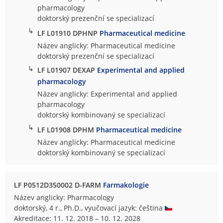
pharmacology
doktorský prezenční se specializací
↳
LF L01910 DPHNP
Pharmaceutical medicine
Název anglicky: Pharmaceutical medicine
doktorský prezenční se specializací
↳
LF L01907 DEXAP
Experimental and applied
pharmacology
Název anglicky: Experimental and applied
pharmacology
doktorský kombinovaný se specializací
↳
LF L01908 DPHM
Pharmaceutical medicine
Název anglicky: Pharmaceutical medicine
doktorský kombinovaný se specializací
LF P0512D350002 D-FARM
Farmakologie
Název anglicky: Pharmacology
doktorský, 4 r., Ph.D., vyučovací jazyk: čeština
Akreditace: 11. 12. 2018 – 10. 12. 2028