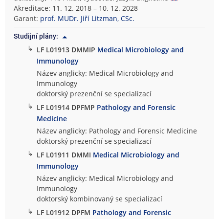
Akreditace: 11. 12. 2018 – 10. 12. 2028
Garant:
prof. MUDr. Jiří Litzman, CSc.
Studijní plány:
↳
LF L01913 DMMIP
Medical Microbiology and
Immunology
Název anglicky: Medical Microbiology and
Immunology
doktorský prezenční se specializací
↳
LF L01914 DPFMP
Pathology and Forensic
Medicine
Název anglicky: Pathology and Forensic Medicine
doktorský prezenční se specializací
↳
LF L01911 DMMI
Medical Microbiology and
Immunology
Název anglicky: Medical Microbiology and
Immunology
doktorský kombinovaný se specializací
↳
LF L01912 DPFM
Pathology and Forensic