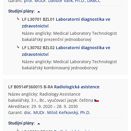
Garant:
prof. MUDr. Dalibor Valík, Ph.D., DABCC
Studijní plány:
↳
LF L30701 BZL01
Laboratorní diagnostika ve
zdravotnictví
Název anglicky: Medical Laboratory Technologist
bakalářský prezenční jednooborový
↳
LF L30702 BZL02
Laboratorní diagnostika ve
zdravotnictví
Název anglicky: Medical Laboratory Technologist
bakalářský kombinovaný jednooborový
LF B0914P360015 B-RA
Radiologická asistence
Název anglicky: Radiology Assistance
bakalářský, 3 r., Bc., vyučovací jazyk: čeština
Akreditace: 29. 9. 2020 – 28. 9. 2030
Garant:
doc. MUDr. Miloš Keřkovský, Ph.D.
Studijní plány:
↳