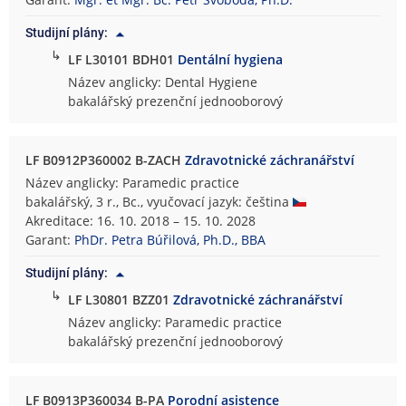
s
Studijní plány:
k
↳
á
LF L30101 BDH01
Dentální hygiena
f
Název anglicky: Dental Hygiene
a
bakalářský prezenční jednooborový
k
u
l
LF B0912P360002 B-ZACH
Zdravotnické záchranářství
t
Název anglicky: Paramedic practice
a
bakalářský, 3 r., Bc., vyučovací jazyk: čeština
Akreditace: 16. 10. 2018 – 15. 10. 2028
Garant:
PhDr. Petra Búřilová, Ph.D., BBA
Studijní plány:
↳
LF L30801 BZZ01
Zdravotnické záchranářství
Název anglicky: Paramedic practice
bakalářský prezenční jednooborový
LF B0913P360034 B-PA
Porodní asistence