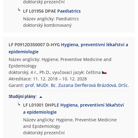
doktorský prezenční
↳
LF L01956 DPAE
Paediatrics
Název anglicky: Paediatrics
doktorský kombinovaný
LF P0912D350007 D-HYG
Hygiena, preventivní lékařství a
epidemiologie
Název anglicky: Hygiene, Preventive Medicine and
Epidemiology
doktorský, 4 r., Ph.D., vyučovací jazyk: čeština
Akreditace: 11. 12. 2018 – 10. 12. 2028
Garant:
prof. MUDr. Bc. Zuzana Derflerová Brázdová, DrSc.
Studijní plány:
↳
LF L01001 DHPLE
Hygiena, preventivní lékařství
a epidemiologie
Název anglicky: Hygiene, Preventive Medicine
and Epidemiology
doktorský prezenční