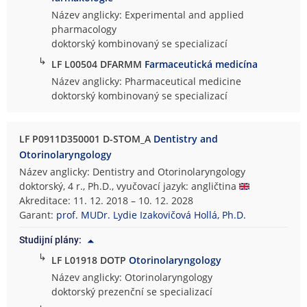
Název anglicky: Experimental and applied
pharmacology
doktorský kombinovaný se specializací
↳
LF L00504 DFARMM
Farmaceutická medicína
Název anglicky: Pharmaceutical medicine
doktorský kombinovaný se specializací
LF P0911D350001 D-STOM_A
Dentistry and
Otorinolaryngology
Název anglicky: Dentistry and Otorinolaryngology
doktorský, 4 r., Ph.D., vyučovací jazyk: angličtina
Akreditace: 11. 12. 2018 – 10. 12. 2028
Garant:
prof. MUDr. Lydie Izakovičová Hollá, Ph.D.
Studijní plány:
↳
LF L01918 DOTP
Otorinolaryngology
Název anglicky: Otorinolaryngology
doktorský prezenční se specializací