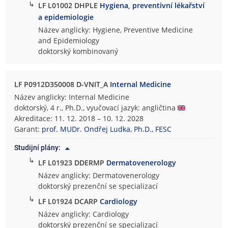
↳
LF L01002 DHPLE
Hygiena, preventivní lékařství
a epidemiologie
Název anglicky: Hygiene, Preventive Medicine
and Epidemiology
doktorský kombinovaný
LF P0912D350008 D-VNIT_A
Internal Medicine
Název anglicky: Internal Medicine
doktorský, 4 r., Ph.D., vyučovací jazyk: angličtina
Akreditace: 11. 12. 2018 – 10. 12. 2028
Garant:
prof. MUDr. Ondřej Ludka, Ph.D., FESC
Studijní plány:
↳
LF L01923 DDERMP
Dermatovenerology
Název anglicky: Dermatovenerology
doktorský prezenční se specializací
↳
LF L01924 DCARP
Cardiology
Název anglicky: Cardiology
doktorský prezenční se specializací