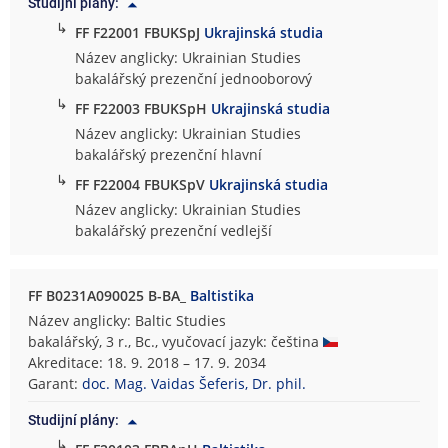
Studijní plány:
↳
FF F22001 FBUKSpJ
Ukrajinská studia
Název anglicky: Ukrainian Studies
bakalářský prezenční jednooborový
↳
FF F22003 FBUKSpH
Ukrajinská studia
Název anglicky: Ukrainian Studies
bakalářský prezenční hlavní
↳
FF F22004 FBUKSpV
Ukrajinská studia
Název anglicky: Ukrainian Studies
bakalářský prezenční vedlejší
FF B0231A090025 B-BA_
Baltistika
Název anglicky: Baltic Studies
bakalářský, 3 r., Bc., vyučovací jazyk: čeština
Akreditace: 18. 9. 2018 – 17. 9. 2034
Garant:
doc. Mag. Vaidas Šeferis, Dr. phil.
Studijní plány:
↳