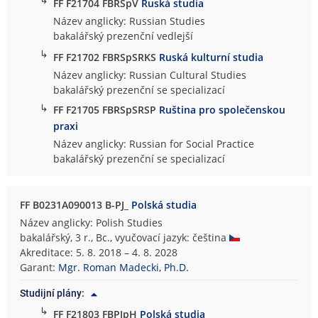
FF F21704 FBRSpV
Ruská studia
Název anglicky: Russian Studies
bakalářský prezenční vedlejší
↳
FF F21702 FBRSpSRKS
Ruská kulturní studia
Název anglicky: Russian Cultural Studies
bakalářský prezenční se specializací
↳
FF F21705 FBRSpSRSP
Ruština pro společenskou
praxi
Název anglicky: Russian for Social Practice
bakalářský prezenční se specializací
FF B0231A090013 B-PJ_
Polská studia
Název anglicky: Polish Studies
bakalářský, 3 r., Bc., vyučovací jazyk: čeština
Akreditace: 5. 8. 2018 – 4. 8. 2028
Garant:
Mgr. Roman Madecki, Ph.D.
Studijní plány:
↳
FF F21803 FBPJpH
Polská studia