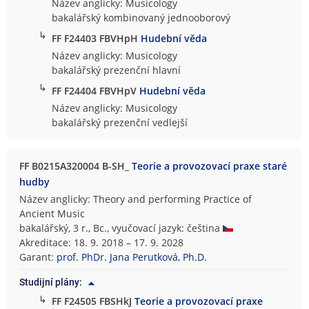
Název anglicky: Musicology
bakalářský kombinovaný jednooborový
↳
FF F24403 FBVHpH
Hudební věda
Název anglicky: Musicology
bakalářský prezenční hlavní
↳
FF F24404 FBVHpV
Hudební věda
Název anglicky: Musicology
bakalářský prezenční vedlejší
FF B0215A320004 B-SH_
Teorie a provozovací praxe staré
hudby
Název anglicky: Theory and performing Practice of
Ancient Music
bakalářský, 3 r., Bc., vyučovací jazyk: čeština
Akreditace: 18. 9. 2018 – 17. 9. 2028
Garant:
prof. PhDr. Jana Perutková, Ph.D.
Studijní plány:
↳
FF F24505 FBSHkJ
Teorie a provozovací praxe