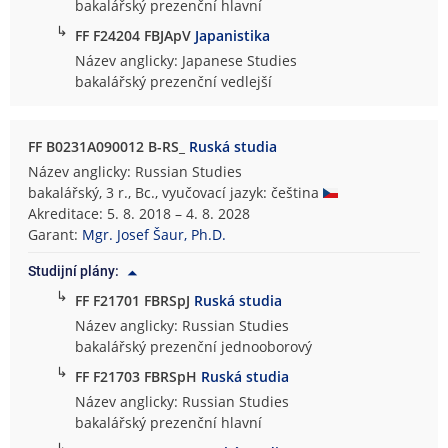
bakalářský prezenční hlavní
↳
FF F24204 FBJApV
Japanistika
Název anglicky: Japanese Studies
bakalářský prezenční vedlejší
FF B0231A090012 B-RS_
Ruská studia
Název anglicky: Russian Studies
bakalářský, 3 r., Bc., vyučovací jazyk: čeština
Akreditace: 5. 8. 2018 – 4. 8. 2028
Garant:
Mgr. Josef Šaur, Ph.D.
Studijní plány:
↳
FF F21701 FBRSpJ
Ruská studia
Název anglicky: Russian Studies
bakalářský prezenční jednooborový
↳
FF F21703 FBRSpH
Ruská studia
Název anglicky: Russian Studies
bakalářský prezenční hlavní
↳