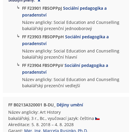
Studijní plány:
↳
FF F23901 FBSOPPpJ
Sociální pedagogika a
poradenství
Název anglicky: Social Education and Counselling
bakalářský prezenční jednooborový
↳
FF F23903 FBSOPPpH
Sociální pedagogika a
poradenství
Název anglicky: Social Education and Counselling
bakalářský prezenční hlavní
↳
FF F23904 FBSOPPpV
Sociální pedagogika a
poradenství
Název anglicky: Social Education and Counselling
bakalářský prezenční vedlejší
FF B0213A320001 B-DU_
Dějiny umění
Název anglicky: Art History
bakalářský, 3 r., Bc., vyučovací jazyk: čeština
Akreditace: 5. 8. 2018 – 4. 8. 2028
Garant:
Mgr. Ing. Marcela Rusinko, Ph.D.