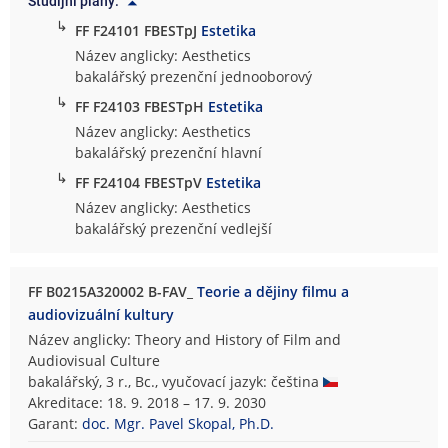
Studijní plány:
↳
FF F24101 FBESTpJ
Estetika
Název anglicky: Aesthetics
bakalářský prezenční jednooborový
↳
FF F24103 FBESTpH
Estetika
Název anglicky: Aesthetics
bakalářský prezenční hlavní
↳
FF F24104 FBESTpV
Estetika
Název anglicky: Aesthetics
bakalářský prezenční vedlejší
FF B0215A320002 B-FAV_
Teorie a dějiny filmu a
audiovizuální kultury
Název anglicky: Theory and History of Film and
Audiovisual Culture
bakalářský, 3 r., Bc., vyučovací jazyk: čeština
Akreditace: 18. 9. 2018 – 17. 9. 2030
Garant:
doc. Mgr. Pavel Skopal, Ph.D.