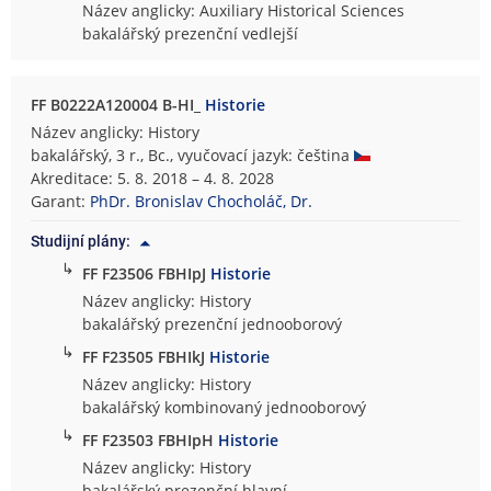
Název anglicky: Auxiliary Historical Sciences
bakalářský prezenční vedlejší
FF B0222A120004 B-HI_
Historie
Název anglicky: History
bakalářský, 3 r., Bc., vyučovací jazyk: čeština
Akreditace: 5. 8. 2018 – 4. 8. 2028
Garant:
PhDr. Bronislav Chocholáč, Dr.
Studijní plány:
↳
FF F23506 FBHIpJ
Historie
Název anglicky: History
bakalářský prezenční jednooborový
↳
FF F23505 FBHIkJ
Historie
Název anglicky: History
bakalářský kombinovaný jednooborový
↳
FF F23503 FBHIpH
Historie
Název anglicky: History
bakalářský prezenční hlavní