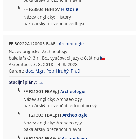
↳
FF F23504 FBHIpV
Historie
Název anglicky: History
bakalářský prezenční vedlejší
FF B0222A120005 B-AE_
Archeologie
Název anglicky: Archaeology
bakalářský, 3 r., Bc., vyučovací jazyk: čeština
Akreditace: 5. 8. 2018 – 4. 8. 2028
Garant:
doc. Mgr. Petr Hrubý, Ph.D.
Studijní plány:
↳
FF F21301 FBAEpJ
Archeologie
Název anglicky: Archaeology
bakalářský prezenční jednooborový
↳
FF F21303 FBAEpH
Archeologie
Název anglicky: Archaeology
bakalářský prezenční hlavní
↳
FF F21304 FBAEpV
Archeologie