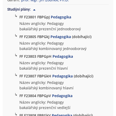
o
Studijní plány:
f
↳
i
FF F23801 FBPGpJ
Pedagogika
c
Název anglicky: Pedagogy
k
bakalářský prezenční jednooborový
á
↳
FF F23805 FBPGkJ
Pedagogika
(dobíhající)
f
Název anglicky: Pedagogy
a
bakalářský kombinovaný jednooborový
k
↳
FF F23803 FBPGpH
Pedagogika
u
l
Název anglicky: Pedagogy
t
bakalářský prezenční hlavní
a
↳
FF F23807 FBPGkH
Pedagogika
(dobíhající)
Název anglicky: Pedagogy
bakalářský kombinovaný hlavní
↳
FF F23804 FBPGpV
Pedagogika
Název anglicky: Pedagogy
bakalářský prezenční vedlejší
↳
FF F23808 FBPGkV
Pedagogika
(dobíhající)