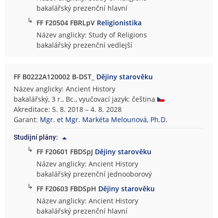
bakalářský prezenční hlavní
↳
FF F20504 FBRLpV
Religionistika
Název anglicky: Study of Religions
bakalářský prezenční vedlejší
FF B0222A120002 B-DST_
Dějiny starověku
Název anglicky: Ancient History
bakalářský, 3 r., Bc., vyučovací jazyk: čeština
Akreditace: 5. 8. 2018 – 4. 8. 2028
Garant:
Mgr. et Mgr. Markéta Melounová, Ph.D.
Studijní plány:
↳
FF F20601 FBDSpJ
Dějiny starověku
Název anglicky: Ancient History
bakalářský prezenční jednooborový
↳
FF F20603 FBDSpH
Dějiny starověku
Název anglicky: Ancient History
bakalářský prezenční hlavní