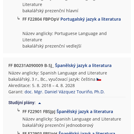
Literature
bakalářský prezenční hlavní
↳
FF F22804 FBPOpV
Portugalský jazyk a literatura
Název anglicky: Portuguese Language and
Literature
bakalářský prezenční vedlejší
FF B0231A090009 B-SJ_
Španělský jazyk a literatura
Název anglicky: Spanish Language and Literature
bakalářský, 3 r., Bc., vyučovací jazyk: čeština
Akreditace: 5. 8. 2018 – 4. 8. 2028
Garant:
doc. Mgr. Daniel Vázquez Touriño, Ph.D.
Studijní plány:
↳
FF F22901 FBSJpJ
Španělský jazyk a literatura
Název anglicky: Spanish Language and Literature
bakalářský prezenční jednooborový
↳
FF F22903 FBSJpH
Španělský jazyk a literatura