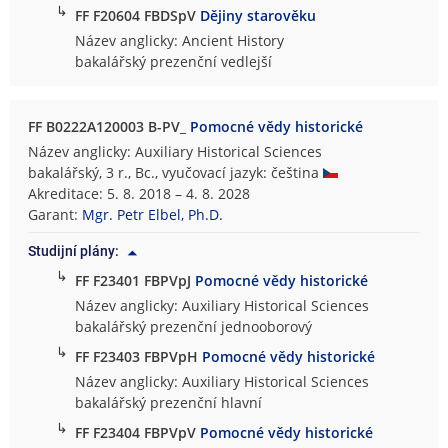
↳
FF F20604 FBDSpV
Dějiny starověku
Název anglicky: Ancient History
bakalářský prezenční vedlejší
FF B0222A120003 B-PV_
Pomocné vědy historické
Název anglicky: Auxiliary Historical Sciences
bakalářský, 3 r., Bc., vyučovací jazyk: čeština
Akreditace: 5. 8. 2018 – 4. 8. 2028
Garant:
Mgr. Petr Elbel, Ph.D.
Studijní plány:
↳
FF F23401 FBPVpJ
Pomocné vědy historické
Název anglicky: Auxiliary Historical Sciences
bakalářský prezenční jednooborový
↳
FF F23403 FBPVpH
Pomocné vědy historické
Název anglicky: Auxiliary Historical Sciences
bakalářský prezenční hlavní
↳
FF F23404 FBPVpV
Pomocné vědy historické