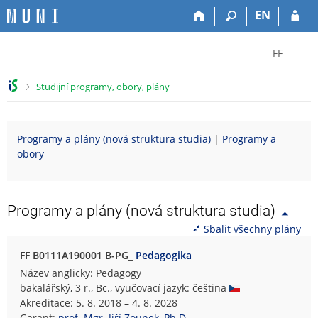
P
P
P
P
EN
ř
ř
ř
ř
e
e
e
e
Z
s
s
s
s
FF
k
k
k
k
m
o
o
o
o
ě
>
Studijní programy, obory, plány
č
č
č
č
n
i
i
i
i
i
t
t
t
t
t
Programy a plány (nová struktura studia)
|
Programy a
n
n
n
n
f
obory
a
a
a
a
a
h
h
o
p
k
o
l
b
a
u
r
a
s
t
l
Programy a plány (nová struktura studia)
n
v
a
i
t
Sbalit všechny plány
í
i
h
č
u
l
č
k
F
FF B0111A190001 B-PG_
Pedagogika
i
k
u
i
Název anglicky: Pedagogy
š
u
l
bakalářský, 3 r., Bc., vyučovací jazyk: čeština
t
o
Akreditace: 5. 8. 2018 – 4. 8. 2028
u
z
Garant:
prof. Mgr. Jiří Zounek, Ph.D.