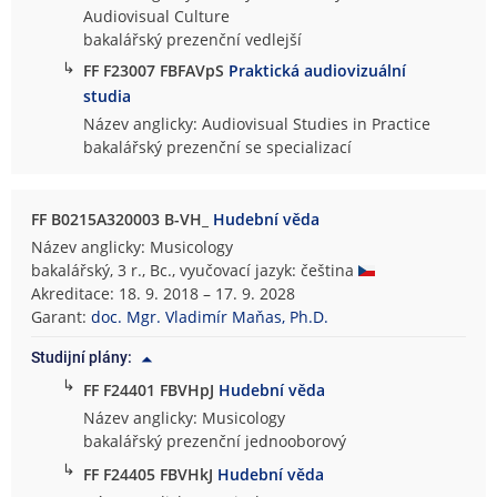
Audiovisual Culture
bakalářský prezenční vedlejší
↳
FF F23007 FBFAVpS
Praktická audiovizuální
studia
Název anglicky: Audiovisual Studies in Practice
bakalářský prezenční se specializací
FF B0215A320003 B-VH_
Hudební věda
Název anglicky: Musicology
bakalářský, 3 r., Bc., vyučovací jazyk: čeština
Akreditace: 18. 9. 2018 – 17. 9. 2028
Garant:
doc. Mgr. Vladimír Maňas, Ph.D.
Studijní plány:
↳
FF F24401 FBVHpJ
Hudební věda
Název anglicky: Musicology
bakalářský prezenční jednooborový
↳
FF F24405 FBVHkJ
Hudební věda