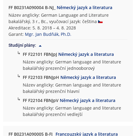
FF B0231A090004 B-NJ_
Německý jazyk a literatura
Název anglicky: German Language and Literature
bakalářský, 3 r., Bc., vyučovací jazyk: čeština
Akreditace: 5. 8. 2018 – 4. 8. 2028
Garant:
Mgr. Jan Budňák, Ph.D.
Studijní plány:
↳
FF F22101 FBNJpJ
Německý jazyk a literatura
Název anglicky: German language and literature
bakalářský prezenční jednooborový
↳
FF F22103 FBNJpH
Německý jazyk a literatura
Název anglicky: German language and literature
bakalářský prezenční hlavní
↳
FF F22104 FBNJpV
Německý jazyk a literatura
Název anglicky: German language and literature
bakalářský prezenční vedlejší
FF B0231A090005 B-FJ_
Francouzský jazyk a literatura