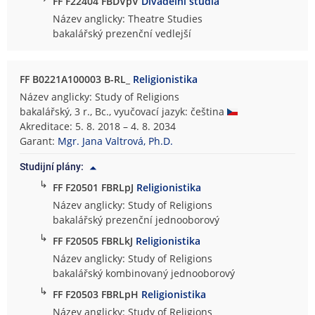
FF F22404 FBDVpV
Divadelní studia
Název anglicky: Theatre Studies
bakalářský prezenční vedlejší
FF B0221A100003 B-RL_
Religionistika
Název anglicky: Study of Religions
bakalářský, 3 r., Bc., vyučovací jazyk: čeština
Akreditace: 5. 8. 2018 – 4. 8. 2034
Garant:
Mgr. Jana Valtrová, Ph.D.
Studijní plány:
↳
FF F20501 FBRLpJ
Religionistika
Název anglicky: Study of Religions
bakalářský prezenční jednooborový
↳
FF F20505 FBRLkJ
Religionistika
Název anglicky: Study of Religions
bakalářský kombinovaný jednooborový
↳
FF F20503 FBRLpH
Religionistika
Název anglicky: Study of Religions