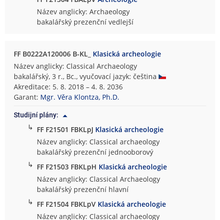
Název anglicky: Archaeology
bakalářský prezenční vedlejší
FF B0222A120006 B-KL_
Klasická archeologie
Název anglicky: Classical Archaeology
bakalářský, 3 r., Bc., vyučovací jazyk: čeština
Akreditace: 5. 8. 2018 – 4. 8. 2036
Garant:
Mgr. Věra Klontza, Ph.D.
Studijní plány:
↳
FF F21501 FBKLpJ
Klasická archeologie
Název anglicky: Classical archaeology
bakalářský prezenční jednooborový
↳
FF F21503 FBKLpH
Klasická archeologie
Název anglicky: Classical Archaeology
bakalářský prezenční hlavní
↳
FF F21504 FBKLpV
Klasická archeologie
Název anglicky: Classical archaeology