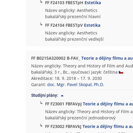
↳
FF F24103 FBESTpH
Estetika
Název anglicky: Aesthetics
bakalářský prezenční hlavní
↳
FF F24104 FBESTpV
Estetika
Název anglicky: Aesthetics
bakalářský prezenční vedlejší
FF B0215A320002 B-FAV_
Teorie a dějiny filmu a a
Název anglicky: Theory and History of Film and Aud
bakalářský, 3 r., Bc., vyučovací jazyk: čeština
Akreditace: 18. 9. 2018 – 17. 9. 2030
Garant:
doc. Mgr. Pavel Skopal, Ph.D.
Studijní plány:
↳
FF F23001 FBFAVpJ
Teorie a dějiny filmu a a
Název anglicky: Theory and History of Film 
bakalářský prezenční jednooborový
↳
FF F23002 FBFAVkJ
Teorie a dějiny filmu a a