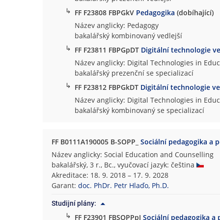
↳
FF F23808 FBPGkV
Pedagogika
(dobíhající)
Název anglicky: Pedagogy
bakalářský kombinovaný vedlejší
↳
FF F23811 FBPGpDT
Digitální technologie v
Název anglicky: Digital Technologies in Edu
bakalářský prezenční se specializací
↳
FF F23812 FBPGkDT
Digitální technologie v
Název anglicky: Digital Technologies in Edu
bakalářský kombinovaný se specializací
FF B0111A190005 B-SOPP_
Sociální pedagogika a 
Název anglicky: Social Education and Counselling
bakalářský, 3 r., Bc., vyučovací jazyk: čeština
Akreditace: 18. 9. 2018 – 17. 9. 2028
Garant:
doc. PhDr. Petr Hlaďo, Ph.D.
Studijní plány:
↳
FF F23901 FBSOPPpJ
Sociální pedagogika a 