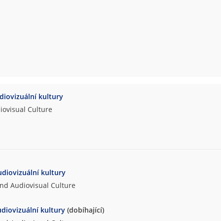
udiovizuální kultury
iovisual Culture
udiovizuální kultury
and Audiovisual Culture
udiovizuální kultury
(dobíhající)