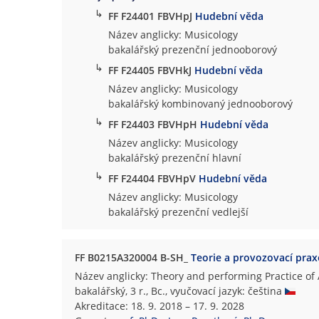
↳
FF F24401 FBVHpJ
Hudební věda
Název anglicky: Musicology
bakalářský prezenční jednooborový
↳
FF F24405 FBVHkJ
Hudební věda
Název anglicky: Musicology
bakalářský kombinovaný jednooborový
↳
FF F24403 FBVHpH
Hudební věda
Název anglicky: Musicology
bakalářský prezenční hlavní
↳
FF F24404 FBVHpV
Hudební věda
Název anglicky: Musicology
bakalářský prezenční vedlejší
FF B0215A320004 B-SH_
Teorie a provozovací prax
Název anglicky: Theory and performing Practice of
bakalářský, 3 r., Bc., vyučovací jazyk: čeština
Akreditace: 18. 9. 2018 – 17. 9. 2028