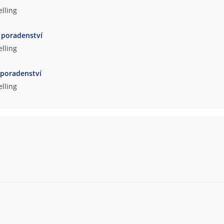
lling
 poradenství
lling
 poradenství
lling