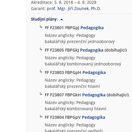
Akreditace: 5. 8. 2018 – 4. 8. 2028
o
Garant:
prof. Mgr. Jiří Zounek, Ph.D.
f
i
Studijní plány:
c
↳
FF F23801 FBPGpJ
Pedagogika
k
Název anglicky: Pedagogy
á
bakalářský prezenční jednooborový
f
↳
FF F23805 FBPGkJ
Pedagogika
(dobíhající)
a
Název anglicky: Pedagogy
k
bakalářský kombinovaný jednooborový
u
l
↳
FF F23803 FBPGpH
Pedagogika
t
Název anglicky: Pedagogy
a
bakalářský prezenční hlavní
↳
FF F23807 FBPGkH
Pedagogika
(dobíhající)
Název anglicky: Pedagogy
bakalářský kombinovaný hlavní
↳
FF F23804 FBPGpV
Pedagogika
Název anglicky: Pedagogy
bakalářský prezenční vedlejší