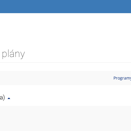
 plány
Programy
a)