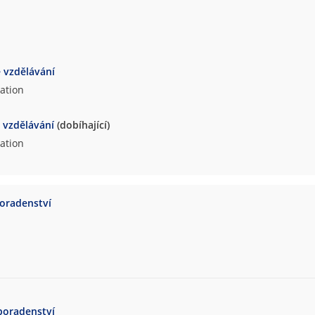
e vzdělávání
cation
e vzdělávání
(dobíhající)
cation
poradenství
poradenství