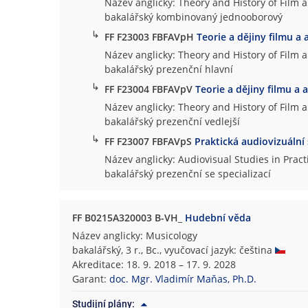
Název anglicky: Theory and History of Film 
bakalářský kombinovaný jednooborový
↳
FF F23003 FBFAVpH
Teorie a dějiny filmu a 
Název anglicky: Theory and History of Film 
bakalářský prezenční hlavní
↳
FF F23004 FBFAVpV
Teorie a dějiny filmu a 
Název anglicky: Theory and History of Film 
bakalářský prezenční vedlejší
↳
FF F23007 FBFAVpS
Praktická audiovizuální
Název anglicky: Audiovisual Studies in Pract
bakalářský prezenční se specializací
FF B0215A320003 B-VH_
Hudební věda
Název anglicky: Musicology
bakalářský, 3 r., Bc., vyučovací jazyk: čeština
Akreditace: 18. 9. 2018 – 17. 9. 2028
Garant:
doc. Mgr. Vladimír Maňas, Ph.D.
Studijní plány: