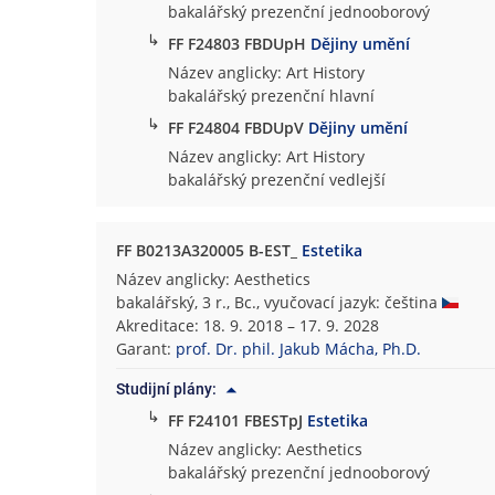
bakalářský prezenční jednooborový
↳
FF F24803 FBDUpH
Dějiny umění
Název anglicky: Art History
bakalářský prezenční hlavní
↳
FF F24804 FBDUpV
Dějiny umění
Název anglicky: Art History
bakalářský prezenční vedlejší
FF B0213A320005 B-EST_
Estetika
Název anglicky: Aesthetics
bakalářský, 3 r., Bc., vyučovací jazyk: čeština
Akreditace: 18. 9. 2018 – 17. 9. 2028
Garant:
prof. Dr. phil. Jakub Mácha, Ph.D.
Studijní plány:
↳
FF F24101 FBESTpJ
Estetika
Název anglicky: Aesthetics
bakalářský prezenční jednooborový