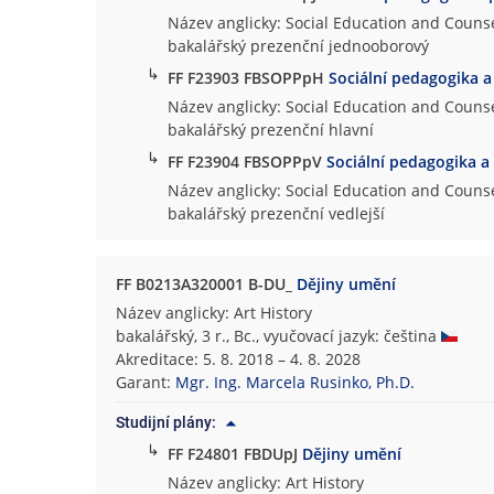
Název anglicky: Social Education and Counse
bakalářský prezenční jednooborový
↳
FF F23903 FBSOPPpH
Sociální pedagogika a
Název anglicky: Social Education and Counse
bakalářský prezenční hlavní
↳
FF F23904 FBSOPPpV
Sociální pedagogika a
Název anglicky: Social Education and Counse
bakalářský prezenční vedlejší
FF B0213A320001 B-DU_
Dějiny umění
Název anglicky: Art History
bakalářský, 3 r., Bc., vyučovací jazyk: čeština
Akreditace: 5. 8. 2018 – 4. 8. 2028
Garant:
Mgr. Ing. Marcela Rusinko, Ph.D.
Studijní plány:
↳
FF F24801 FBDUpJ
Dějiny umění
Název anglicky: Art History