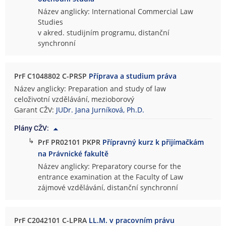
Název anglicky: International Commercial Law
Studies
v akred. studijním programu, distanční
synchronní
PrF C1048802 C-PRSP
Příprava a studium práva
Název anglicky: Preparation and study of law
celoživotní vzdělávání, mezioborový
Garant CŽV:
JUDr. Jana Jurníková, Ph.D.
Plány CŽV:
↳
PrF PR02101 PKPR
Přípravný kurz k přijímačkám
na Právnické fakultě
Název anglicky: Preparatory course for the
entrance examination at the Faculty of Law
zájmové vzdělávání, distanční synchronní
PrF C2042101 C-LPRA
LL.M. v pracovním právu