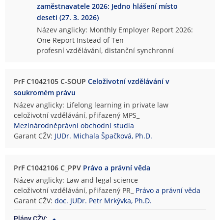
zaměstnavatele 2026: Jedno hlášení místo
deseti (27. 3. 2026)
Název anglicky: Monthly Employer Report 2026:
One Report Instead of Ten
profesní vzdělávání, distanční synchronní
PrF C1042105 C-SOUP
Celoživotní vzdělávání v
soukromém právu
Název anglicky: Lifelong learning in private law
celoživotní vzdělávání, přiřazený MPS_
Mezinárodněprávní obchodní studia
Garant CŽV:
JUDr. Michala Špačková, Ph.D.
PrF C1042106 C_PPV
Právo a právní věda
Název anglicky: Law and legal science
celoživotní vzdělávání, přiřazený PR_
Právo a právní věda
Garant CŽV:
doc. JUDr. Petr Mrkývka, Ph.D.
Plány CŽV: