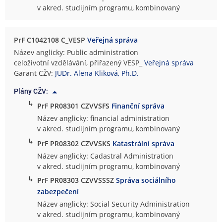
v akred. studijním programu, kombinovaný
PrF C1042108 C_VESP
Veřejná správa
Název anglicky: Public administration
celoživotní vzdělávání, přiřazený VESP_
Veřejná správa
Garant CŽV:
JUDr. Alena Kliková, Ph.D.
Plány CŽV:
↳
PrF PR08301 CZVVSFS
Finanční správa
Název anglicky: financial administration
v akred. studijním programu, kombinovaný
↳
PrF PR08302 CZVVSKS
Katastrální správa
Název anglicky: Cadastral Administration
v akred. studijním programu, kombinovaný
↳
PrF PR08303 CZVVSSSZ
Správa sociálního
zabezpečení
Název anglicky: Social Security Administration
v akred. studijním programu, kombinovaný