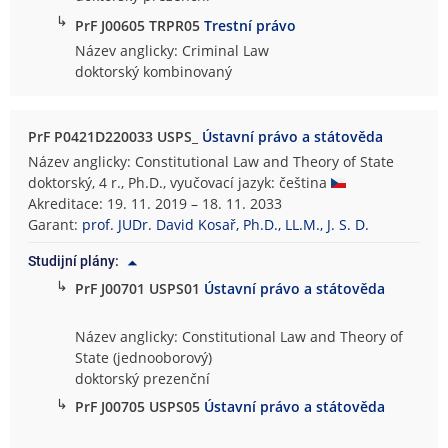
↳
PrF J00605 TRPR05
Trestní právo
Název anglicky: Criminal Law
doktorský kombinovaný
PrF P0421D220033 USPS_
Ústavní právo a státověda
Název anglicky: Constitutional Law and Theory of State
doktorský, 4 r., Ph.D., vyučovací jazyk: čeština
Akreditace: 19. 11. 2019 – 18. 11. 2033
Garant:
prof. JUDr. David Kosař, Ph.D., LL.M., J. S. D.
Studijní plány:
↳
PrF J00701 USPS01
Ústavní právo a státověda
Název anglicky: Constitutional Law and Theory of
State (jednooborový)
doktorský prezenční
↳
PrF J00705 USPS05
Ústavní právo a státověda