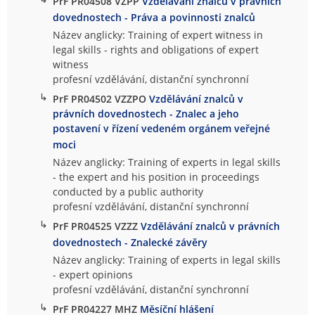
PrF PR04508 VZPP
Vzdělávání znalců v právních
dovednostech - Práva a povinnosti znalců
Název anglicky: Training of expert witness in
legal skills - rights and obligations of expert
witness
profesní vzdělávání, distanční synchronní
↳
PrF PR04502 VZZPO
Vzdělávání znalců v
právních dovednostech - Znalec a jeho
postavení v řízení vedeném orgánem veřejné
moci
Název anglicky: Training of experts in legal skills
- the expert and his position in proceedings
conducted by a public authority
profesní vzdělávání, distanční synchronní
↳
PrF PR04525 VZZZ
Vzdělávání znalců v právních
dovednostech - Znalecké závěry
Název anglicky: Training of experts in legal skills
- expert opinions
profesní vzdělávání, distanční synchronní
↳
PrF PR04227 MHZ
Měsíční hlášení