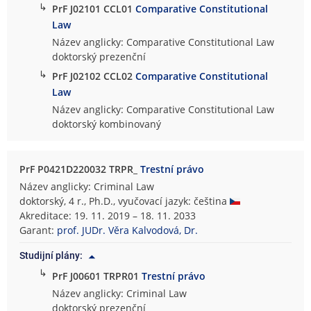
↳
PrF J02101 CCL01
Comparative Constitutional
Law
Název anglicky: Comparative Constitutional Law
doktorský prezenční
↳
PrF J02102 CCL02
Comparative Constitutional
Law
Název anglicky: Comparative Constitutional Law
doktorský kombinovaný
PrF P0421D220032 TRPR_
Trestní právo
Název anglicky: Criminal Law
doktorský, 4 r., Ph.D., vyučovací jazyk: čeština
Akreditace: 19. 11. 2019 – 18. 11. 2033
Garant:
prof. JUDr. Věra Kalvodová, Dr.
Studijní plány:
↳
PrF J00601 TRPR01
Trestní právo
Název anglicky: Criminal Law
doktorský prezenční