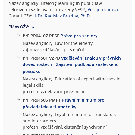
Název anglicky: Lifelong learning in public law
celoživotní vzdělávání, přiřazený VESP_
Veřejná správa
Garant CŽV:
JUDr. Radislav Bražina, Ph.D.
Plány CŽV:
↳
PrF PR04107 PPSE
Právo pro seniory
Název anglicky: Law for the elderly
zájmové vzdělávání, prezenční
↳
PrF PR04501 VZPD
Vzdělávání znalců v právních
dovednostech - Zajištění podkladů znaleckého
posudku
Název anglicky: Education of expert witnesses in
legal skills
profesní vzdělávání, prezenční
↳
PrF PR04506 PMPT
Právní minimum pro
překladatele a tlumočníky
Název anglicky: Legal minimum for translators
and interpreters
profesní vzdělávání, distanční synchronní
↳