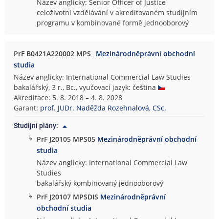
Název anglicky: Senior Officer of Justice
celoživotní vzdělávání v akreditovaném studijním
programu v kombinované formě jednooborový
PrF B0421A220002 MPS_
Mezinárodněprávní obchodní
studia
Název anglicky: International Commercial Law Studies
bakalářský, 3 r., Bc., vyučovací jazyk: čeština
Akreditace: 5. 8. 2018 – 4. 8. 2028
Garant:
prof. JUDr. Naděžda Rozehnalová, CSc.
Studijní plány:
↳
PrF J20105 MPS05
Mezinárodněprávní obchodní
studia
Název anglicky: International Commercial Law
Studies
bakalářský kombinovaný jednooborový
↳
PrF J20107 MPSDIS
Mezinárodněprávní
obchodní studia