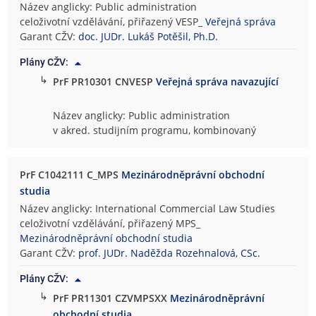
Název anglicky: Public administration
celoživotní vzdělávání, přiřazený VESP_
Veřejná správa
Garant CŽV:
doc. JUDr. Lukáš Potěšil, Ph.D.
Plány CŽV:
↳
PrF PR10301 CNVESP
Veřejná správa navazující
Název anglicky: Public administration
v akred. studijním programu, kombinovaný
PrF C1042111 C_MPS
Mezinárodněprávní obchodní
studia
Název anglicky: International Commercial Law Studies
celoživotní vzdělávání, přiřazený MPS_
Mezinárodněprávní obchodní studia
Garant CŽV:
prof. JUDr. Naděžda Rozehnalová, CSc.
Plány CŽV:
↳
PrF PR11301 CZVMPSXX
Mezinárodněprávní
obchodní studia