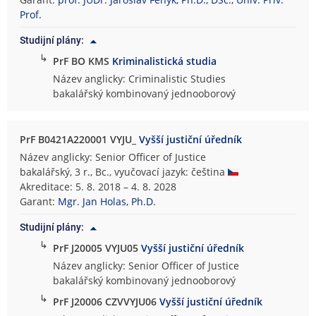
i
Prof.
c
Studijní plány:
k
↳
PrF BO KMS
Kriminalistická studia
á
f
Název anglicky: Criminalistic Studies
a
bakalářský kombinovaný jednooborový
k
u
l
PrF B0421A220001 VYJU_
Vyšší justiční úředník
t
Název anglicky: Senior Officer of Justice
a
bakalářský, 3 r., Bc., vyučovací jazyk: čeština
Akreditace: 5. 8. 2018 – 4. 8. 2028
Garant:
Mgr. Jan Holas, Ph.D.
Studijní plány:
↳
PrF J20005 VYJU05
Vyšší justiční úředník
Název anglicky: Senior Officer of Justice
bakalářský kombinovaný jednooborový
↳
PrF J20006 CZVVYJU06
Vyšší justiční úředník