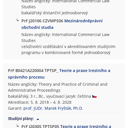
Název anglicky: International Commercial Law
Studies
bakalářský distanční jednooborový
↳
PrF J20106 CZVMPS06
Mezinárodněprávní
obchodní studia
Název anglicky: International Commercial Law
Studies
celoživotní vzdělávání v akreditovaném studijním
programu v kombinované formě jednooborový
PrF B0421A220004 TPTSP_
Teorie a praxe trestního a
správního procesu
Název anglicky: Theory and Practice of Criminal and
Administrative Proceedings
bakalářský, 3 r., Bc., vyučovací jazyk: čeština
Akreditace: 5. 8. 2018 – 4. 8. 2028
Garant:
prof. JUDr. Marek Fryšták, Ph.D.
Studijní plány:
↳
PrF J20305 TPTSP05
Teorie a praxe trestního a