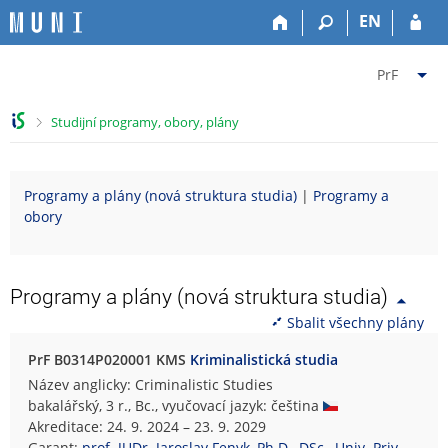
P
P
P
P
EN
ř
ř
ř
ř
e
e
e
e
Z
s
s
s
s
PrF
k
k
k
k
m
o
o
o
o
ě
>
Studijní programy, obory, plány
č
č
č
č
n
i
i
i
i
i
t
t
t
t
t
Programy a plány (nová struktura studia)
|
Programy a
n
n
n
n
f
obory
a
a
a
a
a
h
h
o
p
k
o
l
b
a
u
r
a
s
t
l
Programy a plány (nová struktura studia)
n
v
a
i
t
Sbalit všechny plány
í
i
h
č
u
l
č
k
P
PrF B0314P020001 KMS
Kriminalistická studia
i
k
u
r
Název anglicky: Criminalistic Studies
š
u
á
bakalářský, 3 r., Bc., vyučovací jazyk: čeština
t
v
Akreditace: 24. 9. 2024 – 23. 9. 2029
u
n
Garant:
prof. JUDr. Jaroslav Fenyk, Ph.D., DSc., Univ. Priv.