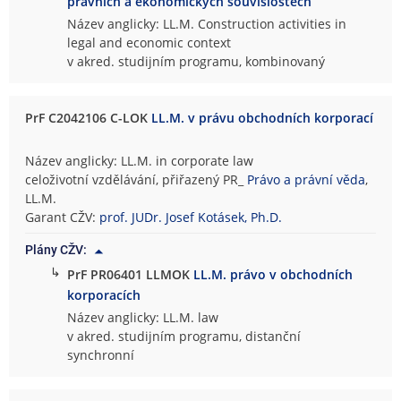
právních a ekonomických souvislostech
Název anglicky: LL.M. Construction activities in
legal and economic context
v akred. studijním programu, kombinovaný
PrF C2042106 C-LOK
LL.M. v právu obchodních korporací
Název anglicky: LL.M. in corporate law
celoživotní vzdělávání, přiřazený PR_
Právo a právní věda
,
LL.M.
Garant CŽV:
prof. JUDr. Josef Kotásek, Ph.D.
Plány CŽV:
↳
PrF PR06401 LLMOK
LL.M. právo v obchodních
korporacích
Název anglicky: LL.M. law
v akred. studijním programu, distanční
synchronní