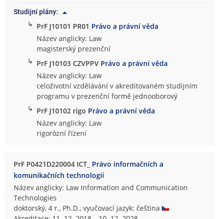
Studijní plány:
↳
PrF J10101 PR01
Právo a právní věda
Název anglicky: Law
magisterský prezenční
↳
PrF J10103 CZVPPV
Právo a právní věda
Název anglicky: Law
celoživotní vzdělávání v akreditovaném studijním
programu v prezenční formě jednooborový
↳
PrF J10102 rigo
Právo a právní věda
Název anglicky: Law
rigorózní řízení
PrF P0421D220004 ICT_
Právo informačních a
komunikačních technologií
Název anglicky: Law Information and Communication
Technologies
doktorský, 4 r., Ph.D., vyučovací jazyk: čeština
Akreditace: 11. 12. 2018 – 10. 12. 2028