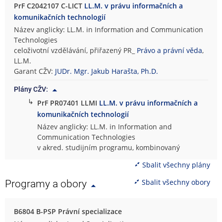
PrF C2042107 C-LICT
LL.M. v právu informačních a
komunikačních technologií
Název anglicky: LL.M. in Information and Communication
Technologies
celoživotní vzdělávání, přiřazený PR_
Právo a právní věda
,
LL.M.
Garant CŽV:
JUDr. Mgr. Jakub Harašta, Ph.D.
Plány CŽV:
↳
PrF PR07401 LLMI
LL.M. v právu informačních a
komunikačních technologií
Název anglicky: LL.M. in Information and
Communication Technologies
v akred. studijním programu, kombinovaný
Sbalit všechny plány
Sbalit všechny obory
Programy a obory
B6804 B-PSP Právní specializace