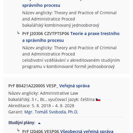
správního procesu
Název anglicky: Theory and Practice of Criminal
and Administratice Proced
bakalářský kombinovaný jednooborový
↳
PrF J20306 CZVTPTSP06
Teorie a praxe trestního
a správního procesu
Název anglicky: Theory and Practice of Criminal
and Administratice Proced
celoživotní vzdělávání v akreditovaném studijním
programu v kombinované formě jednooborový
PrF B0421A220005 VESP_
Veřejná správa
Název anglicky: Administrative Law
bakalářský, 3 r., Bc., vyučovací jazyk: čeština
Akreditace: 5. 8. 2018 – 4. 8. 2028
Garant:
Mgr. Tomáš Svoboda, Ph.D.
Studijní plány:
↳
PrF J20406 VESP06
Všeobecná veřejná správa