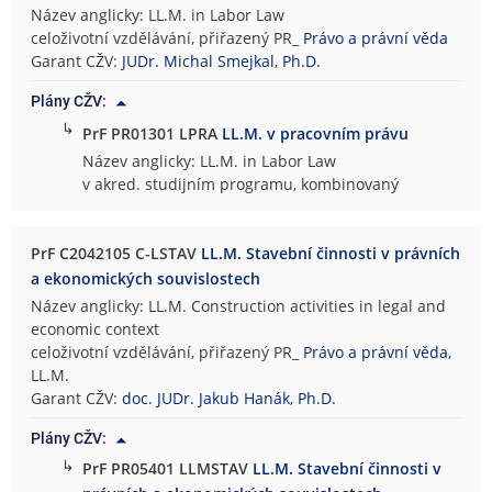
Název anglicky: LL.M. in Labor Law
celoživotní vzdělávání, přiřazený PR_
Právo a právní věda
Garant CŽV:
JUDr. Michal Smejkal, Ph.D.
Plány CŽV:
↳
PrF PR01301 LPRA
LL.M. v pracovním právu
Název anglicky: LL.M. in Labor Law
v akred. studijním programu, kombinovaný
PrF C2042105 C-LSTAV
LL.M. Stavební činnosti v právních
a ekonomických souvislostech
Název anglicky: LL.M. Construction activities in legal and
economic context
celoživotní vzdělávání, přiřazený PR_
Právo a právní věda
,
LL.M.
Garant CŽV:
doc. JUDr. Jakub Hanák, Ph.D.
Plány CŽV:
↳
PrF PR05401 LLMSTAV
LL.M. Stavební činnosti v