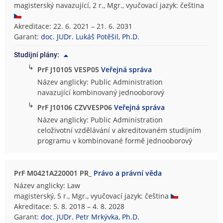
magisterský navazující, 2 r., Mgr., vyučovací jazyk: čeština
Akreditace: 22. 6. 2021 – 21. 6. 2031
Garant:
doc. JUDr. Lukáš Potěšil, Ph.D.
Studijní plány:
↳
PrF J10105 VESP05
Veřejná správa
Název anglicky: Public Administration
navazující kombinovaný jednooborový
↳
PrF J10106 CZVVESP06
Veřejná správa
Název anglicky: Public Administration
celoživotní vzdělávání v akreditovaném studijním
programu v kombinované formě jednooborový
PrF M0421A220001 PR_
Právo a právní věda
Název anglicky: Law
magisterský, 5 r., Mgr., vyučovací jazyk: čeština
Akreditace: 5. 8. 2018 – 4. 8. 2028
Garant:
doc. JUDr. Petr Mrkývka, Ph.D.