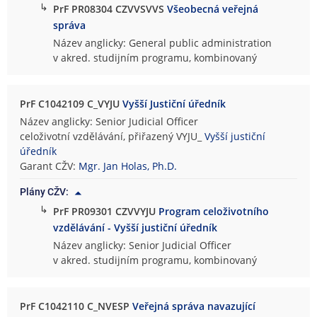
↳
PrF PR08304 CZVVSVVS
Všeobecná veřejná
správa
Název anglicky: General public administration
v akred. studijním programu, kombinovaný
PrF C1042109 C_VYJU
Vyšší Justiční úředník
Název anglicky: Senior Judicial Officer
celoživotní vzdělávání, přiřazený VYJU_
Vyšší justiční
úředník
Garant CŽV:
Mgr. Jan Holas, Ph.D.
Plány CŽV:
↳
PrF PR09301 CZVVYJU
Program celoživotního
vzdělávání - Vyšší justiční úředník
Název anglicky: Senior Judicial Officer
v akred. studijním programu, kombinovaný
PrF C1042110 C_NVESP
Veřejná správa navazující