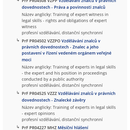
PrF PR04508 VZPP
Vzdělávání znalců v právních
dovednostech - Práva a povinnosti znalců
Název anglicky: Training of expert witness in
legal skills - rights and obligations of expert
witness
profesní vzdělávání, distanční synchronní
↳
PrF PR04502 VZZPO
Vzdělávání znalců v
právních dovednostech - Znalec a jeho
postavení v řízení vedeném orgánem veřejné
moci
Název anglicky: Training of experts in legal skills
- the expert and his position in proceedings
conducted by a public authority
profesní vzdělávání, distanční synchronní
↳
PrF PR04525 VZZZ
Vzdělávání znalců v právních
dovednostech - Znalecké závěry
Název anglicky: Training of experts in legal skills
- expert opinions
profesní vzdělávání, distanční synchronní
↳
PrF PR04227 MHZ
Měsíční hlášení