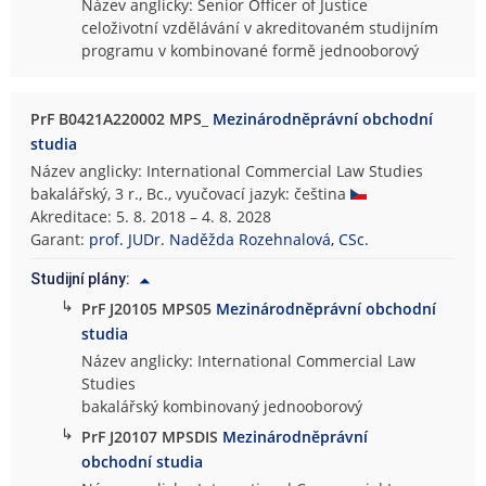
Název anglicky: Senior Officer of Justice
celoživotní vzdělávání v akreditovaném studijním
programu v kombinované formě jednooborový
PrF B0421A220002 MPS_
Mezinárodněprávní obchodní
studia
Název anglicky: International Commercial Law Studies
bakalářský, 3 r., Bc., vyučovací jazyk: čeština
Akreditace: 5. 8. 2018 – 4. 8. 2028
Garant:
prof. JUDr. Naděžda Rozehnalová, CSc.
Studijní plány:
↳
PrF J20105 MPS05
Mezinárodněprávní obchodní
studia
Název anglicky: International Commercial Law
Studies
bakalářský kombinovaný jednooborový
↳
PrF J20107 MPSDIS
Mezinárodněprávní
obchodní studia