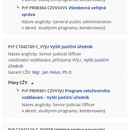
↳
PrF PR08304 CZVVSVVS
Všeobecná veřejná
správa
Název anglicky: General public administration
v akred. studijním programu, kombinovaný
PrF C1042109 C_VYJU
Vyšší Justiční úředník
Název anglicky: Senior Judicial Officer
celoživotní vzdělávání, přiřazený VYJU_
Vyšší justiční
úředník
Garant CŽV:
Mgr. Jan Holas, Ph.D.
Plány CŽV:
↳
PrF PR09301 CZVVYJU
Program celoživotního
vzdělávání - Vyšší justiční úředník
Název anglicky: Senior Judicial Officer
v akred. studijním programu, kombinovaný
PrF C1042110 C_NVESP
Veřejná správa navazující