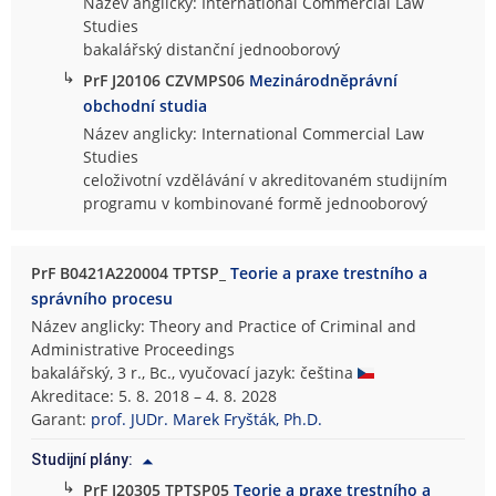
Název anglicky: International Commercial Law
Studies
bakalářský distanční jednooborový
↳
PrF J20106 CZVMPS06
Mezinárodněprávní
obchodní studia
Název anglicky: International Commercial Law
Studies
celoživotní vzdělávání v akreditovaném studijním
programu v kombinované formě jednooborový
PrF B0421A220004 TPTSP_
Teorie a praxe trestního a
správního procesu
Název anglicky: Theory and Practice of Criminal and
Administrative Proceedings
bakalářský, 3 r., Bc., vyučovací jazyk: čeština
Akreditace: 5. 8. 2018 – 4. 8. 2028
Garant:
prof. JUDr. Marek Fryšták, Ph.D.
Studijní plány:
↳
PrF J20305 TPTSP05
Teorie a praxe trestního a