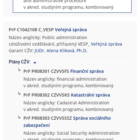
and administrative procedure
v akred. studijním programu, kombinovaný
PrF C1042108 C_VESP
Veřejná správa
Název anglicky: Public administration
celoživotní vzdělávání, přiřazený VESP_
Veřejná správa
Garant CŽV:
JUDr. Alena Kliková, Ph.D.
Plány CŽV:
↳
PrF PR08301 CZVVSFS
Finanční správa
Název anglicky: financial administration
v akred. studijním programu, kombinovaný
↳
PrF PR08302 CZVVSKS
Katastrální správa
Název anglicky: Cadastral Administration
v akred. studijním programu, kombinovaný
↳
PrF PR08303 CZVVSSSZ
Správa sociálního
zabezpečení
Název anglicky: Social Security Administration
v akred. studijním programu, kombinovaný