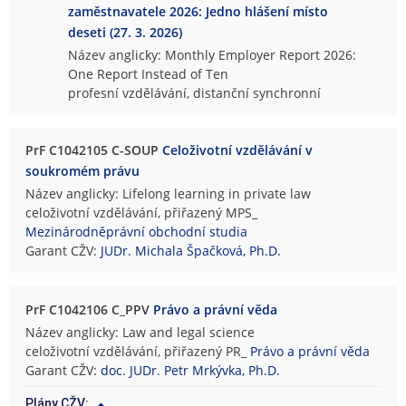
zaměstnavatele 2026: Jedno hlášení místo
deseti (27. 3. 2026)
Název anglicky: Monthly Employer Report 2026:
One Report Instead of Ten
profesní vzdělávání, distanční synchronní
PrF C1042105 C-SOUP
Celoživotní vzdělávání v
soukromém právu
Název anglicky: Lifelong learning in private law
celoživotní vzdělávání, přiřazený MPS_
Mezinárodněprávní obchodní studia
Garant CŽV:
JUDr. Michala Špačková, Ph.D.
PrF C1042106 C_PPV
Právo a právní věda
Název anglicky: Law and legal science
celoživotní vzdělávání, přiřazený PR_
Právo a právní věda
Garant CŽV:
doc. JUDr. Petr Mrkývka, Ph.D.
Plány CŽV: