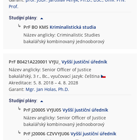
i
Prof.
c
Studijní plány:
k
↳
PrF BO KMS
Kriminalistická studia
á
f
Název anglicky: Criminalistic Studies
a
bakalářský kombinovaný jednooborový
k
u
l
PrF B0421A220001 VYJU_
Vyšší justiční úředník
t
Název anglicky: Senior Officer of Justice
a
bakalářský, 3 r., Bc., vyučovací jazyk: čeština
Akreditace: 5. 8. 2018 – 4. 8. 2028
Garant:
Mgr. Jan Holas, Ph.D.
Studijní plány:
↳
PrF J20005 VYJU05
Vyšší justiční úředník
Název anglicky: Senior Officer of Justice
bakalářský kombinovaný jednooborový
↳
PrF J20006 CZVVYJU06
Vyšší justiční úředník