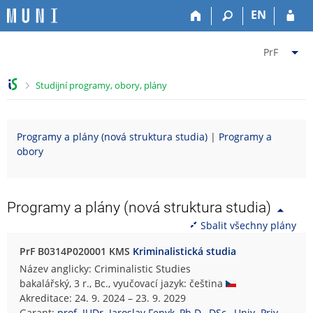
P
P
P
P
EN
ř
ř
ř
ř
e
e
e
e
Z
s
s
s
s
PrF
k
k
k
k
m
o
o
o
o
ě
>
Studijní programy, obory, plány
č
č
č
č
n
i
i
i
i
i
t
t
t
t
t
Programy a plány (nová struktura studia)
|
Programy a
n
n
n
n
f
obory
a
a
a
a
a
h
h
o
p
k
o
l
b
a
u
r
a
s
t
l
Programy a plány (nová struktura studia)
n
v
a
i
t
Sbalit všechny plány
í
i
h
č
u
l
č
k
P
PrF B0314P020001 KMS
Kriminalistická studia
i
k
u
r
Název anglicky: Criminalistic Studies
š
u
á
bakalářský, 3 r., Bc., vyučovací jazyk: čeština
t
v
Akreditace: 24. 9. 2024 – 23. 9. 2029
u
n
Garant:
prof. JUDr. Jaroslav Fenyk, Ph.D., DSc., Univ. Priv.