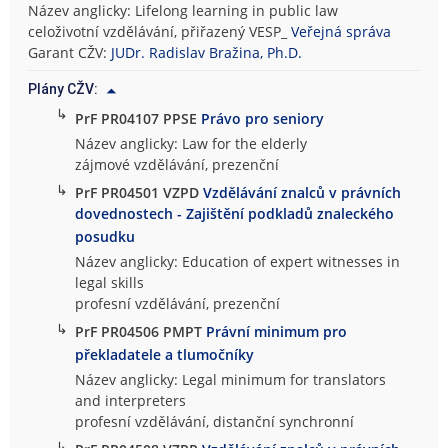
Název anglicky: Lifelong learning in public law
celoživotní vzdělávání, přiřazený VESP_
Veřejná správa
Garant CŽV:
JUDr. Radislav Bražina, Ph.D.
Plány CŽV:
↳
PrF PR04107 PPSE
Právo pro seniory
Název anglicky: Law for the elderly
zájmové vzdělávání, prezenční
↳
PrF PR04501 VZPD
Vzdělávání znalců v právních
dovednostech - Zajištění podkladů znaleckého
posudku
Název anglicky: Education of expert witnesses in
legal skills
profesní vzdělávání, prezenční
↳
PrF PR04506 PMPT
Právní minimum pro
překladatele a tlumočníky
Název anglicky: Legal minimum for translators
and interpreters
profesní vzdělávání, distanční synchronní
↳