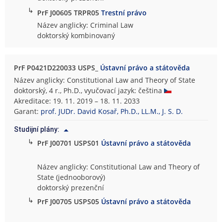
↳
PrF J00605 TRPR05
Trestní právo
Název anglicky: Criminal Law
doktorský kombinovaný
PrF P0421D220033 USPS_
Ústavní právo a státověda
Název anglicky: Constitutional Law and Theory of State
doktorský, 4 r., Ph.D., vyučovací jazyk: čeština
Akreditace: 19. 11. 2019 – 18. 11. 2033
Garant:
prof. JUDr. David Kosař, Ph.D., LL.M., J. S. D.
Studijní plány:
↳
PrF J00701 USPS01
Ústavní právo a státověda
Název anglicky: Constitutional Law and Theory of
State (jednooborový)
doktorský prezenční
↳
PrF J00705 USPS05
Ústavní právo a státověda