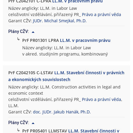
PrF C2042101 C-LPRA
LL.M. v pracovním právu
Název anglicky: LL.M. in Labor Law
celoživotní vzdělávání, přiřazený PR_
Právo a právní věda
Garant CŽV:
JUDr. Michal Smejkal, Ph.D.
Plány CŽV:
↳
PrF PR01301 LPRA
LL.M. v pracovním právu
Název anglicky: LL.M. in Labor Law
v akred. studijním programu, kombinovaný
PrF C2042105 C-LSTAV
LL.M. Stavební činnosti v právních
a ekonomických souvislostech
Název anglicky: LL.M. Construction activities in legal and
economic context
celoživotní vzdělávání, přiřazený PR_
Právo a právní věda
,
LL.M.
Garant CŽV:
doc. JUDr. Jakub Hanák, Ph.D.
Plány CŽV:
↳
PrF PR05401 LLMSTAV
LL.M. Stavební činnosti v