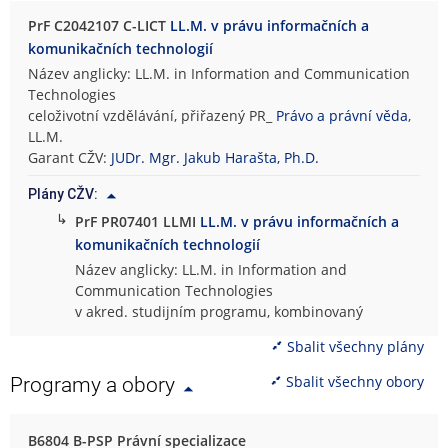
PrF C2042107 C-LICT
LL.M. v právu informačních a
komunikačních technologií
Název anglicky: LL.M. in Information and Communication
Technologies
celoživotní vzdělávání, přiřazený PR_
Právo a právní věda
,
LL.M.
Garant CŽV:
JUDr. Mgr. Jakub Harašta, Ph.D.
Plány CŽV:
↳
PrF PR07401 LLMI
LL.M. v právu informačních a
komunikačních technologií
Název anglicky: LL.M. in Information and
Communication Technologies
v akred. studijním programu, kombinovaný
Sbalit všechny plány
Sbalit všechny obory
Programy a obory
B6804 B-PSP Právní specializace