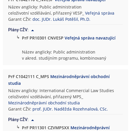
Název anglicky: Public administration
celoživotní vzdělávání, přiřazený VESP_
Veřejná správa
Garant CŽV:
doc. JUDr. Lukáš Potěšil, Ph.D.
Plány CŽV:
↳
PrF PR10301 CNVESP
Veřejná správa navazující
Název anglicky: Public administration
v akred. studijním programu, kombinovaný
PrF C1042111 C_MPS
Mezinárodněprávní obchodní
studia
Název anglicky: International Commercial Law Studies
celoživotní vzdělávání, přiřazený MPS_
Mezinárodněprávní obchodní studia
Garant CŽV:
prof. JUDr. Naděžda Rozehnalová, CSc.
Plány CŽV:
↳
PrF PR11301 CZVMPSXX
Mezinárodněprávní