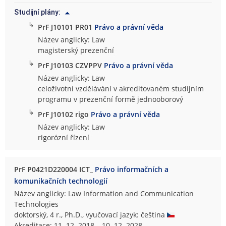
Studijní plány:
↳
PrF J10101 PR01
Právo a právní věda
Název anglicky: Law
magisterský prezenční
↳
PrF J10103 CZVPPV
Právo a právní věda
Název anglicky: Law
celoživotní vzdělávání v akreditovaném studijním
programu v prezenční formě jednooborový
↳
PrF J10102 rigo
Právo a právní věda
Název anglicky: Law
rigorózní řízení
PrF P0421D220004 ICT_
Právo informačních a
komunikačních technologií
Název anglicky: Law Information and Communication
Technologies
doktorský, 4 r., Ph.D., vyučovací jazyk: čeština
Akreditace: 11. 12. 2018 – 10. 12. 2028