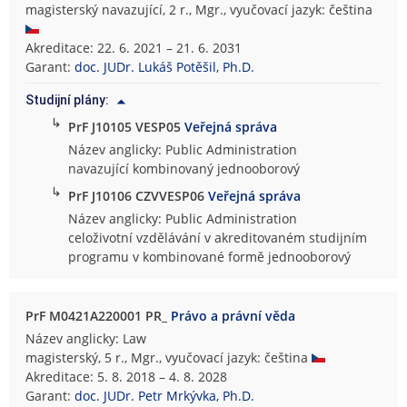
magisterský navazující, 2 r., Mgr., vyučovací jazyk: čeština
Akreditace: 22. 6. 2021 – 21. 6. 2031
Garant:
doc. JUDr. Lukáš Potěšil, Ph.D.
Studijní plány:
↳
PrF J10105 VESP05
Veřejná správa
Název anglicky: Public Administration
navazující kombinovaný jednooborový
↳
PrF J10106 CZVVESP06
Veřejná správa
Název anglicky: Public Administration
celoživotní vzdělávání v akreditovaném studijním
programu v kombinované formě jednooborový
PrF M0421A220001 PR_
Právo a právní věda
Název anglicky: Law
magisterský, 5 r., Mgr., vyučovací jazyk: čeština
Akreditace: 5. 8. 2018 – 4. 8. 2028
Garant:
doc. JUDr. Petr Mrkývka, Ph.D.