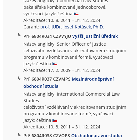
Název anglicky: Commercial Law Studies
bakalářské kombinované jednooborové,
vyučovací jazyk: čeština
Akreditace: 10. 8. 2011 – 31. 12. 2024
Garant:
prof. JUDr. Josef Kotásek, Ph.D.
↳
PrF 6804R034 CZVVYJU
Vyšší justiční úředník
Název anglicky: Senior Officer of Justice
celoživotní vzdělávání v akreditovaném studijním
programu v kombinované formě, vyučovací
jazyk: čeština
Akreditace: 17. 2. 2009 – 31. 12. 2024
↳
PrF 6804R037 CZVMPS
Mezinárodněprávní
obchodní studia
Název anglicky: International Commercial Law
Studies
celoživotní vzdělávání v akreditovaném studijním
programu v kombinované formě, vyučovací
jazyk: čeština
Akreditace: 10. 8. 2011 – 31. 12. 2024
↳
PrF 6804R038 CZVOPS
Obchodněprávní studia