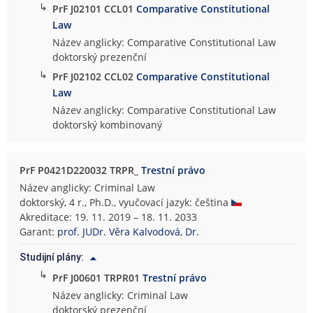
↳
PrF J02101 CCL01
Comparative Constitutional
Law
Název anglicky: Comparative Constitutional Law
doktorský prezenční
↳
PrF J02102 CCL02
Comparative Constitutional
Law
Název anglicky: Comparative Constitutional Law
doktorský kombinovaný
PrF P0421D220032 TRPR_
Trestní právo
Název anglicky: Criminal Law
doktorský, 4 r., Ph.D., vyučovací jazyk: čeština
Akreditace: 19. 11. 2019 – 18. 11. 2033
Garant:
prof. JUDr. Věra Kalvodová, Dr.
Studijní plány:
↳
PrF J00601 TRPR01
Trestní právo
Název anglicky: Criminal Law
doktorský prezenční