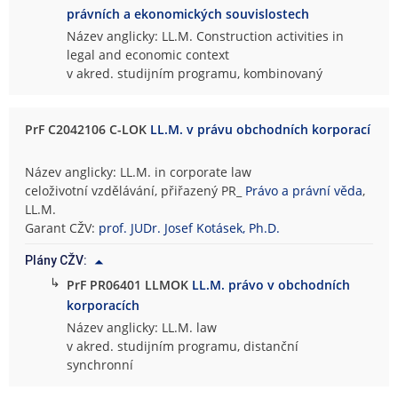
právních a ekonomických souvislostech
Název anglicky: LL.M. Construction activities in
legal and economic context
v akred. studijním programu, kombinovaný
PrF C2042106 C-LOK
LL.M. v právu obchodních korporací
Název anglicky: LL.M. in corporate law
celoživotní vzdělávání, přiřazený PR_
Právo a právní věda
,
LL.M.
Garant CŽV:
prof. JUDr. Josef Kotásek, Ph.D.
Plány CŽV:
↳
PrF PR06401 LLMOK
LL.M. právo v obchodních
korporacích
Název anglicky: LL.M. law
v akred. studijním programu, distanční
synchronní