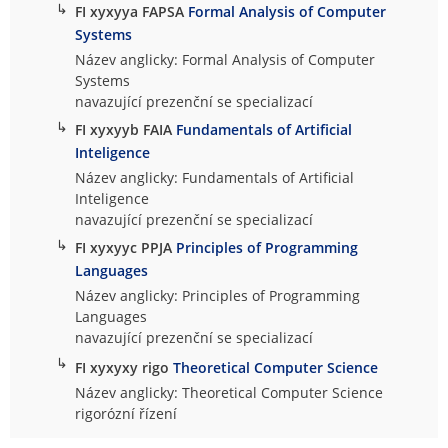
↳
FI xyxyya FAPSA
Formal Analysis of Computer
Systems
Název anglicky: Formal Analysis of Computer
Systems
navazující prezenční se specializací
↳
FI xyxyyb FAIA
Fundamentals of Artificial
Inteligence
Název anglicky: Fundamentals of Artificial
Inteligence
navazující prezenční se specializací
↳
FI xyxyyc PPJA
Principles of Programming
Languages
Název anglicky: Principles of Programming
Languages
navazující prezenční se specializací
↳
FI xyxyxy rigo
Theoretical Computer Science
Název anglicky: Theoretical Computer Science
rigorózní řízení