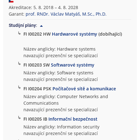
Akreditace: 5. 8. 2018 – 4. 8. 2028
Garant:
prof. RNDr. Václav Matyáš, M.Sc., Ph.D.
Studijní plány:
↳
FI I00202 HW
Hardwarové systémy
(dobíhající)
Název anglicky: Hardware systems
navazující prezenční se specializací
↳
FI I00203 SW
Softwarové systémy
Název anglicky: Software systems
navazující prezenční se specializací
↳
FI I00204 PSK
Počítačové sítě a komunikace
Název anglicky: Computer Networks and
Communications
navazující prezenční se specializací
↳
FI I00205 IB
Informační bezpečnost
Název anglicky: Information security
navazující prezenční se specializací