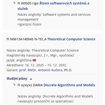
↳
FI I00505 rigo
Řízení softwarových systémů a
služeb
Název anglicky: Software systems and services
management
rigorózní řízení
FI N0613A140045 N-TEI_A
Theoretical Computer Science
Název anglicky: Theoretical Computer Science
magisterský navazující, 2 r., Mgr., vyučovací
jazyk: angličtina
Akreditace: 16. 12. 2025 – 15. 12. 2032
Garant:
prof. RNDr. Antonín Kučera, Ph.D.
Studijní plány:
↳
FI xyxyxz DAMA
Discrete Algorithms and Models
Název anglicky: Discrete Algorithms and Models
navazující prezenční se specializací