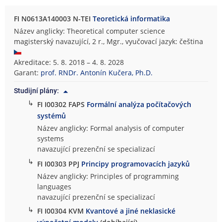
FI N0613A140003 N-TEI
Teoretická informatika
Název anglicky: Theoretical computer science
magisterský navazující, 2 r., Mgr., vyučovací jazyk: čeština
Akreditace: 5. 8. 2018 – 4. 8. 2028
Garant:
prof. RNDr. Antonín Kučera, Ph.D.
Studijní plány:
↳
FI I00302 FAPS
Formální analýza počítačových
systémů
Název anglicky: Formal analysis of computer
systems
navazující prezenční se specializací
↳
FI I00303 PPJ
Principy programovacích jazyků
Název anglicky: Principles of programming
languages
navazující prezenční se specializací
↳
FI I00304 KVM
Kvantové a jiné neklasické