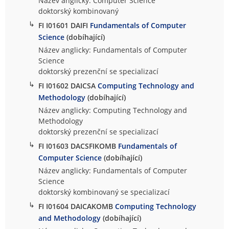
Název anglicky: Computer Science
doktorský kombinovaný
↳
FI I01601 DAIFI
Fundamentals of Computer
Science
(dobíhající)
Název anglicky: Fundamentals of Computer
Science
doktorský prezenční se specializací
↳
FI I01602 DAICSA
Computing Technology and
Methodology
(dobíhající)
Název anglicky: Computing Technology and
Methodology
doktorský prezenční se specializací
↳
FI I01603 DACSFIKOMB
Fundamentals of
Computer Science
(dobíhající)
Název anglicky: Fundamentals of Computer
Science
doktorský kombinovaný se specializací
↳
FI I01604 DAICAKOMB
Computing Technology
and Methodology
(dobíhající)