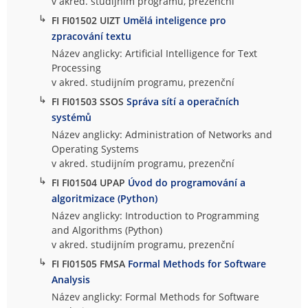
v akred. studijním programu, prezenční
↳
FI FI01502 UIZT
Umělá inteligence pro
zpracování textu
Název anglicky: Artificial Intelligence for Text
Processing
v akred. studijním programu, prezenční
↳
FI FI01503 SSOS
Správa sítí a operačních
systémů
Název anglicky: Administration of Networks and
Operating Systems
v akred. studijním programu, prezenční
↳
FI FI01504 UPAP
Úvod do programování a
algoritmizace (Python)
Název anglicky: Introduction to Programming
and Algorithms (Python)
v akred. studijním programu, prezenční
↳
FI FI01505 FMSA
Formal Methods for Software
Analysis
Název anglicky: Formal Methods for Software