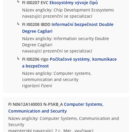
↳
FI I00207 EVC
Ekosystémy vývoje čipů
Název anglicky: Chip Development Ecosystems
navazující prezenční se specializací
↳
FI I00208 IBDD
Informační bezpečnost Double
Degree Cagliari
Název anglicky: Information security Double
Degree Cagliari
navazující prezenční se specializací
↳
FI I00206 rigo
Počítačové systémy, komunikace
a bezpečnost
Název anglicky: Computer systems,
communication and security
rigorózní řízení
FI N0612A140003 N-PSKB_A
Computer Systems,
Communication and Security
Název anglicky: Computer Systems, Communication and
Security
magisterský navazující, 2 r., Mgr., vyučovací