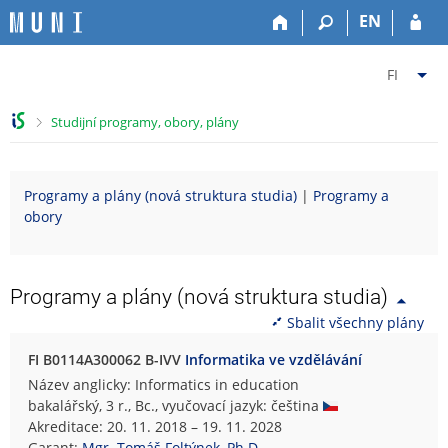
P
P
P
P
EN
ř
ř
ř
ř
e
e
e
e
Z
s
s
s
s
FI
k
k
k
k
m
o
o
o
o
ě
>
Studijní programy, obory, plány
č
č
č
č
n
i
i
i
i
i
t
t
t
t
t
Programy a plány (nová struktura studia)
|
Programy a
n
n
n
n
f
obory
a
a
a
a
a
h
h
o
p
k
o
l
b
a
u
r
a
s
t
l
Programy a plány (nová struktura studia)
n
v
a
i
t
Sbalit všechny plány
í
i
h
č
u
l
č
k
F
FI B0114A300062 B-IVV
Informatika ve vzdělávání
i
k
u
a
Název anglicky: Informatics in education
š
u
k
bakalářský, 3 r., Bc., vyučovací jazyk: čeština
t
u
Akreditace: 20. 11. 2018 – 19. 11. 2028
u
l
Garant:
Mgr. Tomáš Foltýnek, Ph.D.