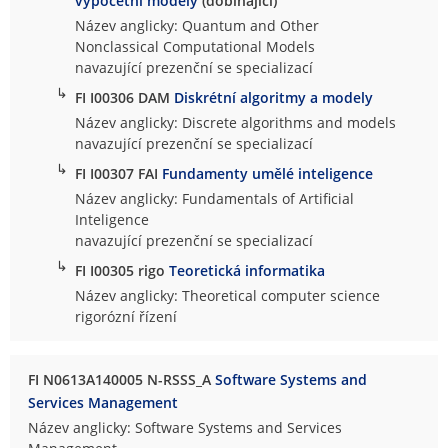
výpočetní modely
(dobíhající)
Název anglicky: Quantum and Other
Nonclassical Computational Models
navazující prezenční se specializací
↳
FI I00306 DAM
Diskrétní algoritmy a modely
Název anglicky: Discrete algorithms and models
navazující prezenční se specializací
↳
FI I00307 FAI
Fundamenty umělé inteligence
Název anglicky: Fundamentals of Artificial
Inteligence
navazující prezenční se specializací
↳
FI I00305 rigo
Teoretická informatika
Název anglicky: Theoretical computer science
rigorózní řízení
FI N0613A140005 N-RSSS_A
Software Systems and
Services Management
Název anglicky: Software Systems and Services