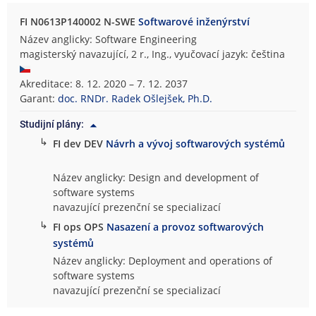
FI N0613P140002 N-SWE
Softwarové inženýrství
Název anglicky: Software Engineering
magisterský navazující, 2 r., Ing., vyučovací jazyk: čeština
Akreditace: 8. 12. 2020 – 7. 12. 2037
Garant:
doc. RNDr. Radek Ošlejšek, Ph.D.
Studijní plány:
↳
FI dev DEV
Návrh a vývoj softwarových systémů
Název anglicky: Design and development of
software systems
navazující prezenční se specializací
↳
FI ops OPS
Nasazení a provoz softwarových
systémů
Název anglicky: Deployment and operations of
software systems
navazující prezenční se specializací