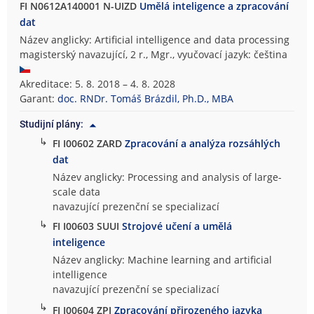
FI N0612A140001 N-UIZD
Umělá inteligence a zpracování
dat
Název anglicky: Artificial intelligence and data processing
magisterský navazující, 2 r., Mgr., vyučovací jazyk: čeština
Akreditace: 5. 8. 2018 – 4. 8. 2028
Garant:
doc. RNDr. Tomáš Brázdil, Ph.D., MBA
Studijní plány:
↳
FI I00602 ZARD
Zpracování a analýza rozsáhlých
dat
Název anglicky: Processing and analysis of large-
scale data
navazující prezenční se specializací
↳
FI I00603 SUUI
Strojové učení a umělá
inteligence
Název anglicky: Machine learning and artificial
intelligence
navazující prezenční se specializací
↳
FI I00604 ZPJ
Zpracování přirozeného jazyka