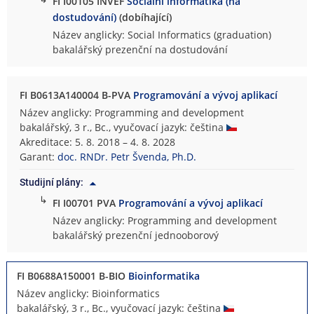
FI I00105 INVEF
Sociální informatika (na
dostudování)
(dobíhající)
Název anglicky: Social Informatics (graduation)
bakalářský prezenční na dostudování
FI B0613A140004 B-PVA
Programování a vývoj aplikací
Název anglicky: Programming and development
bakalářský, 3 r., Bc., vyučovací jazyk: čeština
Akreditace: 5. 8. 2018 – 4. 8. 2028
Garant:
doc. RNDr. Petr Švenda, Ph.D.
Studijní plány:
↳
FI I00701 PVA
Programování a vývoj aplikací
Název anglicky: Programming and development
bakalářský prezenční jednooborový
FI B0688A150001 B-BIO
Bioinformatika
Název anglicky: Bioinformatics
bakalářský, 3 r., Bc., vyučovací jazyk: čeština