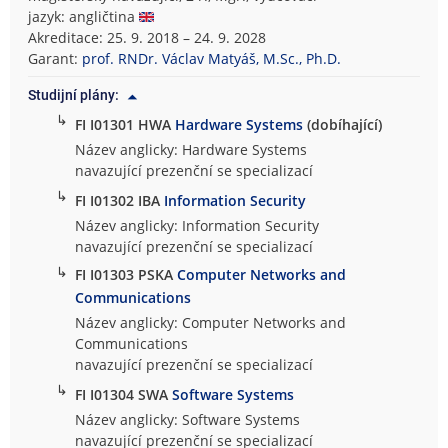
jazyk: angličtina
Akreditace: 25. 9. 2018 – 24. 9. 2028
Garant:
prof. RNDr. Václav Matyáš, M.Sc., Ph.D.
Studijní plány:
↳
FI I01301 HWA
Hardware Systems
(dobíhající)
Název anglicky: Hardware Systems
navazující prezenční se specializací
↳
FI I01302 IBA
Information Security
Název anglicky: Information Security
navazující prezenční se specializací
↳
FI I01303 PSKA
Computer Networks and
Communications
Název anglicky: Computer Networks and
Communications
navazující prezenční se specializací
↳
FI I01304 SWA
Software Systems
Název anglicky: Software Systems
navazující prezenční se specializací