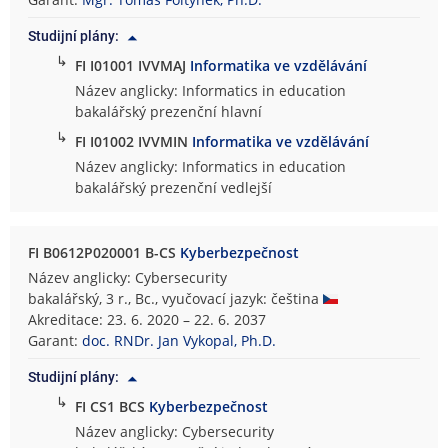
t
Studijní plány:
a
↳
i
FI I01001 IVVMAJ
Informatika ve vzdělávání
n
Název anglicky: Informatics in education
f
bakalářský prezenční hlavní
o
↳
FI I01002 IVVMIN
Informatika ve vzdělávání
r
Název anglicky: Informatics in education
m
bakalářský prezenční vedlejší
a
t
i
FI B0612P020001 B-CS
Kyberbezpečnost
k
Název anglicky: Cybersecurity
y
bakalářský, 3 r., Bc., vyučovací jazyk: čeština
Akreditace: 23. 6. 2020 – 22. 6. 2037
Garant:
doc. RNDr. Jan Vykopal, Ph.D.
Studijní plány:
↳
FI CS1 BCS
Kyberbezpečnost
Název anglicky: Cybersecurity