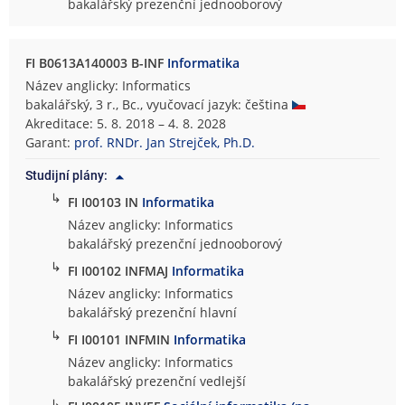
bakalářský prezenční jednooborový
FI B0613A140003 B-INF
Informatika
Název anglicky: Informatics
bakalářský, 3 r., Bc., vyučovací jazyk: čeština
Akreditace: 5. 8. 2018 – 4. 8. 2028
Garant:
prof. RNDr. Jan Strejček, Ph.D.
Studijní plány:
↳
FI I00103 IN
Informatika
Název anglicky: Informatics
bakalářský prezenční jednooborový
↳
FI I00102 INFMAJ
Informatika
Název anglicky: Informatics
bakalářský prezenční hlavní
↳
FI I00101 INFMIN
Informatika
Název anglicky: Informatics
bakalářský prezenční vedlejší
↳