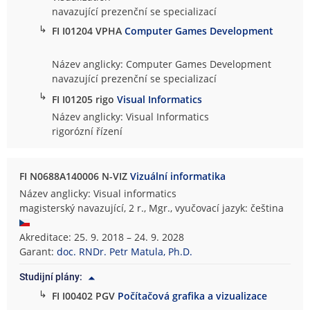
navazující prezenční se specializací
↳
FI I01204 VPHA
Computer Games Development
Název anglicky: Computer Games Development
navazující prezenční se specializací
↳
FI I01205 rigo
Visual Informatics
Název anglicky: Visual Informatics
rigorózní řízení
FI N0688A140006 N-VIZ
Vizuální informatika
Název anglicky: Visual informatics
magisterský navazující, 2 r., Mgr., vyučovací jazyk: čeština
Akreditace: 25. 9. 2018 – 24. 9. 2028
Garant:
doc. RNDr. Petr Matula, Ph.D.
Studijní plány:
↳
FI I00402 PGV
Počítačová grafika a vizualizace