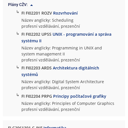
Plány CŽV:
↳
FI FI02201 ROZV
Rozvrhování
Název anglicky: Scheduling
profesní vzdělávání, prezenční
↳
FI FI02202 UPSS
UNIX - programování a správa
systému II
Název anglicky: Programming in UNIX and
system management II
profesní vzdělávání, prezenční
↳
FI FI02203 ARDS
Architektura digitálních
systémů
Název anglicky: Digital System Architecture
profesní vzdělávání, prezenční
↳
FI FI02204 PRPG
Principy počítačové grafiky
Název anglicky: Principles of Computer Graphics
profesní vzdělávání, prezenční
FI C2061301 C-INF
Informatika