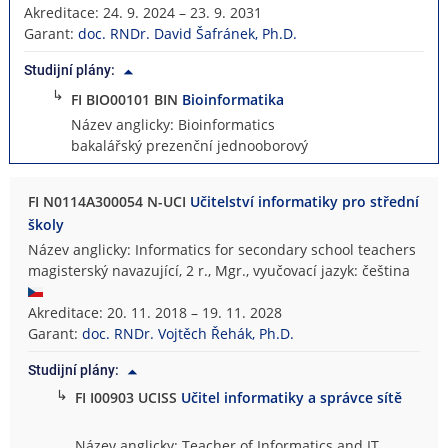
Akreditace: 24. 9. 2024 – 23. 9. 2031
Garant:
doc. RNDr. David Šafránek, Ph.D.
Studijní plány:
↳
FI BIO00101 BIN
Bioinformatika
Název anglicky: Bioinformatics
bakalářský prezenční jednooborový
FI N0114A300054 N-UCI
Učitelství informatiky pro střední
školy
Název anglicky: Informatics for secondary school teachers
magisterský navazující, 2 r., Mgr., vyučovací jazyk: čeština
Akreditace: 20. 11. 2018 – 19. 11. 2028
Garant:
doc. RNDr. Vojtěch Řehák, Ph.D.
Studijní plány:
↳
FI I00903 UCISS
Učitel informatiky a správce sítě
Název anglicky: Teacher of Informatics and IT