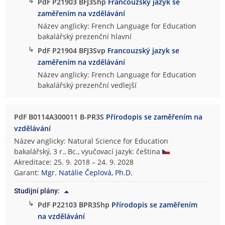
↳
PdF P21903 BFJ3Shp
Francouzský jazyk se
zaměřením na vzdělávání
Název anglicky: French Language for Education
bakalářský prezenční hlavní
↳
PdF P21904 BFJ3Svp
Francouzský jazyk se
zaměřením na vzdělávání
Název anglicky: French Language for Education
bakalářský prezenční vedlejší
PdF B0114A300011 B-PR3S
Přírodopis se zaměřením na
vzdělávání
Název anglicky: Natural Science for Education
bakalářský, 3 r., Bc., vyučovací jazyk: čeština
Akreditace: 25. 9. 2018 – 24. 9. 2028
Garant:
Mgr. Natálie Čeplová, Ph.D.
Studijní plány:
↳
PdF P22103 BPR3Shp
Přírodopis se zaměřením
na vzdělávání