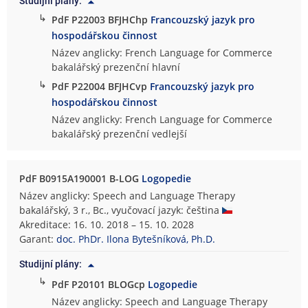
Studijní plány:
↳
PdF P22003 BFJHChp
Francouzský jazyk pro
hospodářskou činnost
Název anglicky: French Language for Commerce
bakalářský prezenční hlavní
↳
PdF P22004 BFJHCvp
Francouzský jazyk pro
hospodářskou činnost
Název anglicky: French Language for Commerce
bakalářský prezenční vedlejší
PdF B0915A190001 B-LOG
Logopedie
Název anglicky: Speech and Language Therapy
bakalářský, 3 r., Bc., vyučovací jazyk: čeština
Akreditace: 16. 10. 2018 – 15. 10. 2028
Garant:
doc. PhDr. Ilona Bytešníková, Ph.D.
Studijní plány:
↳
PdF P20101 BLOGcp
Logopedie
Název anglicky: Speech and Language Therapy