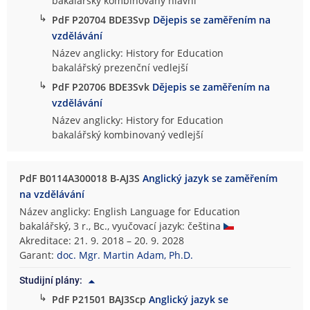
bakalářský kombinovaný hlavní
↳
PdF P20704 BDE3Svp
Dějepis se zaměřením na
vzdělávání
Název anglicky: History for Education
bakalářský prezenční vedlejší
↳
PdF P20706 BDE3Svk
Dějepis se zaměřením na
vzdělávání
Název anglicky: History for Education
bakalářský kombinovaný vedlejší
PdF B0114A300018 B-AJ3S
Anglický jazyk se zaměřením
na vzdělávání
Název anglicky: English Language for Education
bakalářský, 3 r., Bc., vyučovací jazyk: čeština
Akreditace: 21. 9. 2018 – 20. 9. 2028
Garant:
doc. Mgr. Martin Adam, Ph.D.
Studijní plány:
↳
PdF P21501 BAJ3Scp
Anglický jazyk se