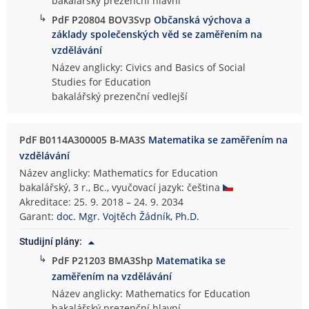
bakalářský prezenční hlavní
↳
PdF P20804 BOV3Svp
Občanská výchova a
základy společenských věd se zaměřením na
vzdělávání
Název anglicky: Civics and Basics of Social
Studies for Education
bakalářský prezenční vedlejší
PdF B0114A300005 B-MA3S
Matematika se zaměřením na
vzdělávání
Název anglicky: Mathematics for Education
bakalářský, 3 r., Bc., vyučovací jazyk: čeština
Akreditace: 25. 9. 2018 – 24. 9. 2034
Garant:
doc. Mgr. Vojtěch Žádník, Ph.D.
Studijní plány:
↳
PdF P21203 BMA3Shp
Matematika se
zaměřením na vzdělávání
Název anglicky: Mathematics for Education
bakalářský prezenční hlavní