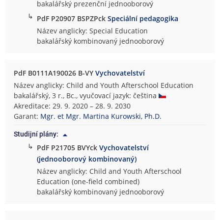
bakalářský prezenční jednooborový
↳
PdF P20907 BSPZPck
Speciální pedagogika
Název anglicky: Special Education
bakalářský kombinovaný jednooborový
PdF B0111A190026 B-VY
Vychovatelství
Název anglicky: Child and Youth Afterschool Education
bakalářský, 3 r., Bc., vyučovací jazyk: čeština
Akreditace: 29. 9. 2020 – 28. 9. 2030
Garant:
Mgr. et Mgr. Martina Kurowski, Ph.D.
Studijní plány:
↳
PdF P21705 BVYck
Vychovatelství
(jednooborový kombinovaný)
Název anglicky: Child and Youth Afterschool
Education (one-field combined)
bakalářský kombinovaný jednooborový