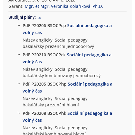
o
Garant:
Mgr. et Mgr. Veronika Kolaříková, Ph.D.
g
Studijní plány:
i
↳
PdF P20206 BSOCPcp
Sociální pedagogika a
c
volný čas
k
á
Název anglicky: Social pedagogy
f
bakalářský prezenční jednooborový
a
↳
PdF P20210 BSOCPck
Sociální pedagogika a
k
volný čas
u
Název anglicky: Social pedagogy
l
bakalářský kombinovaný jednooborový
t
↳
PdF P20205 BSOCPhp
Sociální pedagogika a
a
volný čas
Název anglicky: Social pedagogy
bakalářský prezenční hlavní
↳
PdF P20208 BSOCPhk
Sociální pedagogika a
volný čas
Název anglicky: Social pedagogy
bakalářský kombinovaný hlavní