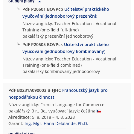
Studijní plány:
↳
PdF P20501 BOVPcp
Učitelství praktického
vyučování (jednooborový prezenční)
Název anglicky: Teacher Education - Vocational
Training (one-field full-time)
bakalářský prezenční jednooborový
↳
PdF P20505 BOVPck
Učitelství praktického
vyučování (jednooborový kombinovaný)
Název anglicky: Teacher Education - Vocational
Training (one-field combined)
bakalářský kombinovaný jednooborový
PdF B0231A090003 B-FJHC
Francouzský jazyk pro
hospodářskou činnost
Název anglicky: French Language for Commerce
bakalářský, 3 r., Bc., vyučovací jazyk: čeština
Akreditace: 5. 8. 2018 – 4. 8. 2028
Garant:
Ing. Mgr. Hana Delalande, Ph.D.