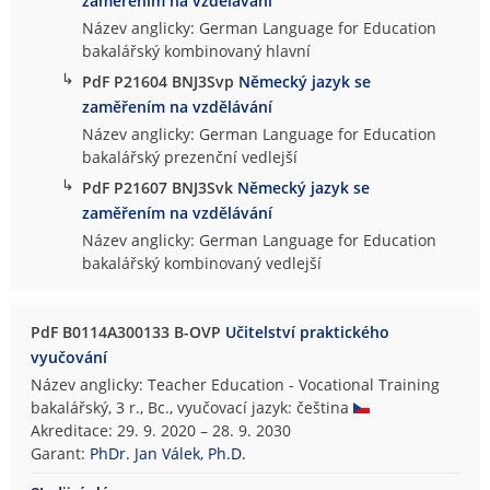
zaměřením na vzdělávání
Název anglicky: German Language for Education
bakalářský kombinovaný hlavní
↳
PdF P21604 BNJ3Svp
Německý jazyk se
zaměřením na vzdělávání
Název anglicky: German Language for Education
bakalářský prezenční vedlejší
↳
PdF P21607 BNJ3Svk
Německý jazyk se
zaměřením na vzdělávání
Název anglicky: German Language for Education
bakalářský kombinovaný vedlejší
PdF B0114A300133 B-OVP
Učitelství praktického
vyučování
Název anglicky: Teacher Education - Vocational Training
bakalářský, 3 r., Bc., vyučovací jazyk: čeština
Akreditace: 29. 9. 2020 – 28. 9. 2030
Garant:
PhDr. Jan Válek, Ph.D.