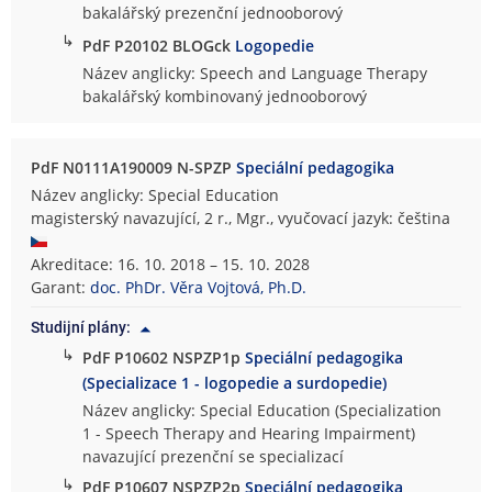
bakalářský prezenční jednooborový
↳
PdF P20102 BLOGck
Logopedie
Název anglicky: Speech and Language Therapy
bakalářský kombinovaný jednooborový
PdF N0111A190009 N-SPZP
Speciální pedagogika
Název anglicky: Special Education
magisterský navazující, 2 r., Mgr., vyučovací jazyk: čeština
Akreditace: 16. 10. 2018 – 15. 10. 2028
Garant:
doc. PhDr. Věra Vojtová, Ph.D.
Studijní plány:
↳
PdF P10602 NSPZP1p
Speciální pedagogika
(Specializace 1 - logopedie a surdopedie)
Název anglicky: Special Education (Specialization
1 - Speech Therapy and Hearing Impairment)
navazující prezenční se specializací
↳
PdF P10607 NSPZP2p
Speciální pedagogika