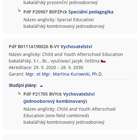
bakalářský prezenční jednooborový
↳
PdF P20907 BSPZPck
Speciální pedagogika
Název anglicky: Special Education
bakalářský kombinovaný jednooborový
PdF B0111A190026 B-VY
Vychovatelství
Název anglicky: Child and Youth Afterschool Education
bakalářský, 3 r., Bc., vyučovací jazyk: čeština
Akreditace: 29. 9. 2020 – 28. 9. 2030
Garant:
Mgr. et Mgr. Martina Kurowski, Ph.D.
Studijní plány:
↳
PdF P21705 BVYck
Vychovatelství
(jednooborový kombinovaný)
Název anglicky: Child and Youth Afterschool
Education (one-field combined)
bakalářský kombinovaný jednooborový