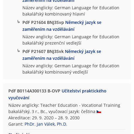
zaměřením na vzdělávání
Název anglicky: German Language for Education
bakalářský kombinovaný hlavní
↳
PdF P21604 BNJ3Svp
Německý jazyk se
zaměřením na vzdělávání
Název anglicky: German Language for Education
bakalářský prezenční vedlejší
↳
PdF P21607 BNJ3Svk
Německý jazyk se
zaměřením na vzdělávání
Název anglicky: German Language for Education
bakalářský kombinovaný vedlejší
PdF B0114A300133 B-OVP
Učitelství praktického
vyučování
Název anglicky: Teacher Education - Vocational Training
bakalářský, 3 r., Bc., vyučovací jazyk: čeština
Akreditace: 29. 9. 2020 – 28. 9. 2030
Garant:
PhDr. Jan Válek, Ph.D.