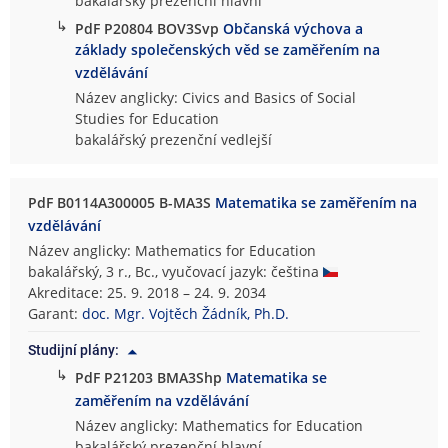
bakalářský prezenční hlavní
↳
PdF P20804 BOV3Svp
Občanská výchova a
základy společenských věd se zaměřením na
vzdělávání
Název anglicky: Civics and Basics of Social
Studies for Education
bakalářský prezenční vedlejší
PdF B0114A300005 B-MA3S
Matematika se zaměřením na
vzdělávání
Název anglicky: Mathematics for Education
bakalářský, 3 r., Bc., vyučovací jazyk: čeština
Akreditace: 25. 9. 2018 – 24. 9. 2034
Garant:
doc. Mgr. Vojtěch Žádník, Ph.D.
Studijní plány:
↳
PdF P21203 BMA3Shp
Matematika se
zaměřením na vzdělávání
Název anglicky: Mathematics for Education
bakalářský prezenční hlavní