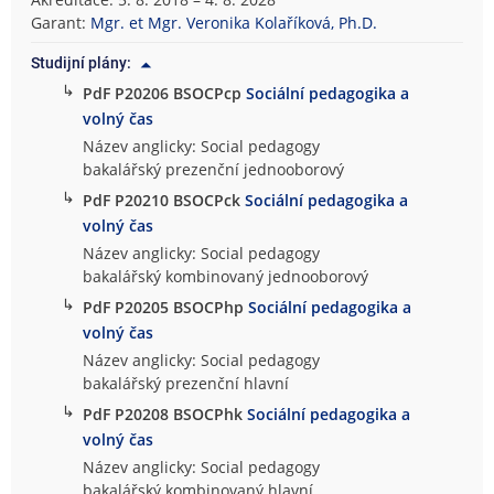
o
Garant:
Mgr. et Mgr. Veronika Kolaříková, Ph.D.
g
Studijní plány:
i
↳
PdF P20206 BSOCPcp
Sociální pedagogika a
c
volný čas
k
á
Název anglicky: Social pedagogy
f
bakalářský prezenční jednooborový
a
↳
PdF P20210 BSOCPck
Sociální pedagogika a
k
volný čas
u
Název anglicky: Social pedagogy
l
bakalářský kombinovaný jednooborový
t
↳
PdF P20205 BSOCPhp
Sociální pedagogika a
a
volný čas
Název anglicky: Social pedagogy
bakalářský prezenční hlavní
↳
PdF P20208 BSOCPhk
Sociální pedagogika a
volný čas
Název anglicky: Social pedagogy
bakalářský kombinovaný hlavní