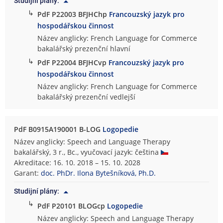
Studijní plány:
↳
PdF P22003 BFJHChp
Francouzský jazyk pro
hospodářskou činnost
Název anglicky: French Language for Commerce
bakalářský prezenční hlavní
↳
PdF P22004 BFJHCvp
Francouzský jazyk pro
hospodářskou činnost
Název anglicky: French Language for Commerce
bakalářský prezenční vedlejší
PdF B0915A190001 B-LOG
Logopedie
Název anglicky: Speech and Language Therapy
bakalářský, 3 r., Bc., vyučovací jazyk: čeština
Akreditace: 16. 10. 2018 – 15. 10. 2028
Garant:
doc. PhDr. Ilona Bytešníková, Ph.D.
Studijní plány:
↳
PdF P20101 BLOGcp
Logopedie
Název anglicky: Speech and Language Therapy