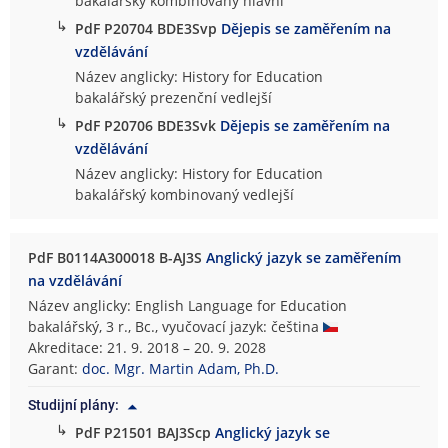
bakalářský kombinovaný hlavní
↳
PdF P20704 BDE3Svp
Dějepis se zaměřením na
vzdělávání
Název anglicky: History for Education
bakalářský prezenční vedlejší
↳
PdF P20706 BDE3Svk
Dějepis se zaměřením na
vzdělávání
Název anglicky: History for Education
bakalářský kombinovaný vedlejší
PdF B0114A300018 B-AJ3S
Anglický jazyk se zaměřením
na vzdělávání
Název anglicky: English Language for Education
bakalářský, 3 r., Bc., vyučovací jazyk: čeština
Akreditace: 21. 9. 2018 – 20. 9. 2028
Garant:
doc. Mgr. Martin Adam, Ph.D.
Studijní plány:
↳
PdF P21501 BAJ3Scp
Anglický jazyk se