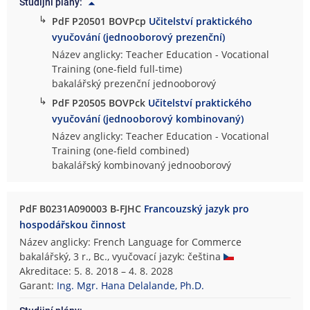
Studijní plány:
↳
PdF P20501 BOVPcp
Učitelství praktického
vyučování (jednooborový prezenční)
Název anglicky: Teacher Education - Vocational
Training (one-field full-time)
bakalářský prezenční jednooborový
↳
PdF P20505 BOVPck
Učitelství praktického
vyučování (jednooborový kombinovaný)
Název anglicky: Teacher Education - Vocational
Training (one-field combined)
bakalářský kombinovaný jednooborový
PdF B0231A090003 B-FJHC
Francouzský jazyk pro
hospodářskou činnost
Název anglicky: French Language for Commerce
bakalářský, 3 r., Bc., vyučovací jazyk: čeština
Akreditace: 5. 8. 2018 – 4. 8. 2028
Garant:
Ing. Mgr. Hana Delalande, Ph.D.