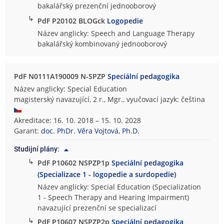
bakalářský prezenční jednooborový
↳
PdF P20102 BLOGck
Logopedie
Název anglicky: Speech and Language Therapy
bakalářský kombinovaný jednooborový
PdF N0111A190009 N-SPZP
Speciální pedagogika
Název anglicky: Special Education
magisterský navazující, 2 r., Mgr., vyučovací jazyk: čeština
Akreditace: 16. 10. 2018 – 15. 10. 2028
Garant:
doc. PhDr. Věra Vojtová, Ph.D.
Studijní plány:
↳
PdF P10602 NSPZP1p
Speciální pedagogika
(Specializace 1 - logopedie a surdopedie)
Název anglicky: Special Education (Specialization
1 - Speech Therapy and Hearing Impairment)
navazující prezenční se specializací
↳
PdF P10607 NSPZP2p
Speciální pedagogika