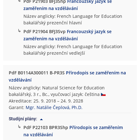
↳
PdF P21903 BFJ3Shp
Francouzský jazyk se
zaměřením na vzdělávání
Název anglicky: French Language for Education
bakalářský prezenční hlavní
↳
PdF P21904 BFJ3Svp
Francouzský jazyk se
zaměřením na vzdělávání
Název anglicky: French Language for Education
bakalářský prezenční vedlejší
PdF B0114A300011 B-PR3S
Přírodopis se zaměřením na
vzdělávání
Název anglicky: Natural Science for Education
bakalářský, 3 r., Bc., vyučovací jazyk: čeština
Akreditace: 25. 9. 2018 – 24. 9. 2028
Garant:
Mgr. Natálie Čeplová, Ph.D.
Studijní plány:
↳
PdF P22103 BPR3Shp
Přírodopis se zaměřením
na vzdělávání