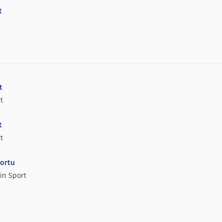
t
t
t
t
t
portu
in Sport