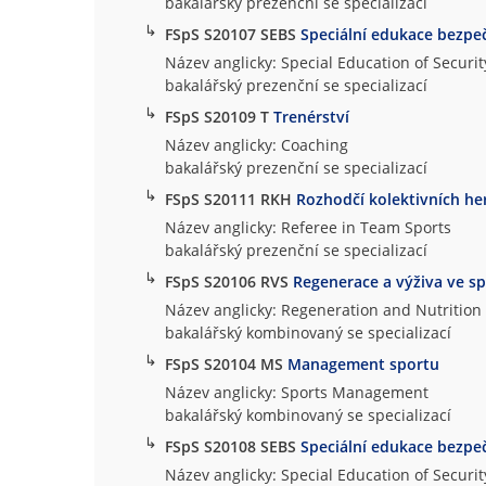
bakalářský prezenční se specializací
↳
FSpS S20107 SEBS
Speciální edukace bezpe
Název anglicky: Special Education of Securi
bakalářský prezenční se specializací
↳
FSpS S20109 T
Trenérství
Název anglicky: Coaching
bakalářský prezenční se specializací
↳
FSpS S20111 RKH
Rozhodčí kolektivních he
Název anglicky: Referee in Team Sports
bakalářský prezenční se specializací
↳
FSpS S20106 RVS
Regenerace a výživa ve s
Název anglicky: Regeneration and Nutrition 
bakalářský kombinovaný se specializací
↳
FSpS S20104 MS
Management sportu
Název anglicky: Sports Management
bakalářský kombinovaný se specializací
↳
FSpS S20108 SEBS
Speciální edukace bezpe
Název anglicky: Special Education of Securi