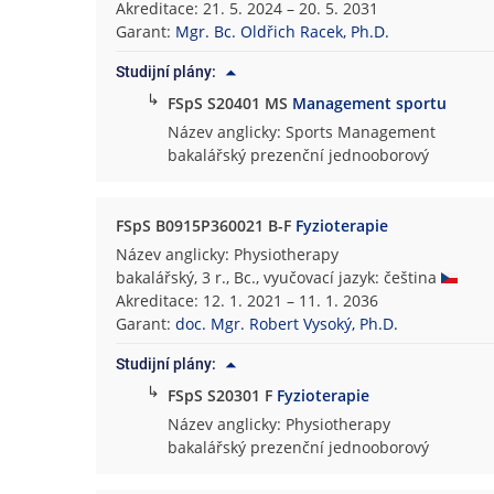
Akreditace: 21. 5. 2024 – 20. 5. 2031
t
Garant:
Mgr. Bc. Oldřich Racek, Ph.D.
a
s
Studijní plány:
p
↳
FSpS S20401 MS
Management sportu
o
Název anglicky: Sports Management
r
bakalářský prezenční jednooborový
t
o
v
FSpS B0915P360021 B-F
Fyzioterapie
n
Název anglicky: Physiotherapy
í
bakalářský, 3 r., Bc., vyučovací jazyk: čeština
c
Akreditace: 12. 1. 2021 – 11. 1. 2036
h
Garant:
doc. Mgr. Robert Vysoký, Ph.D.
s
t
Studijní plány:
u
↳
FSpS S20301 F
Fyzioterapie
d
Název anglicky: Physiotherapy
i
bakalářský prezenční jednooborový
í