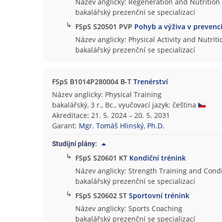
Název anglicky: Regeneration and Nutrition 
bakalářský prezenční se specializací
↳
FSpS S20501 PVP
Pohyb a výživa v prevenc
Název anglicky: Physical Activity and Nutrit
bakalářský prezenční se specializací
FSpS B1014P280004 B-T
Trenérství
Název anglicky: Physical Training
bakalářský, 3 r., Bc., vyučovací jazyk: čeština
Akreditace: 21. 5. 2024 – 20. 5. 2031
Garant:
Mgr. Tomáš Hlinský, Ph.D.
Studijní plány:
↳
FSpS S20601 KT
Kondiční trénink
Název anglicky: Strength Training and Cond
bakalářský prezenční se specializací
↳
FSpS S20602 ST
Sportovní trénink
Název anglicky: Sports Coaching
bakalářský prezenční se specializací