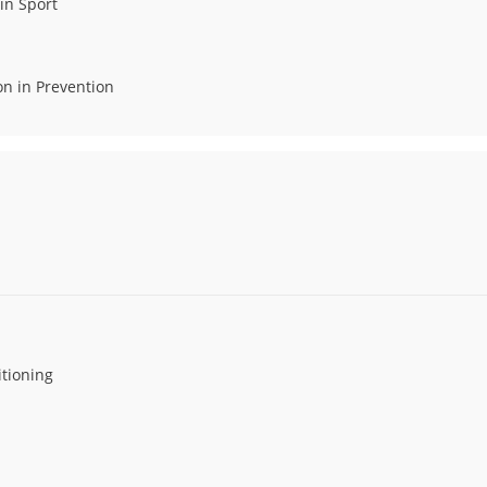
in Sport
i
ion in Prevention
itioning