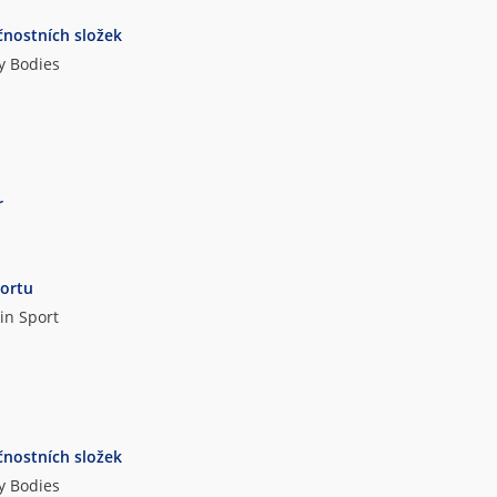
čnostních složek
ty Bodies
r
portu
in Sport
čnostních složek
ty Bodies