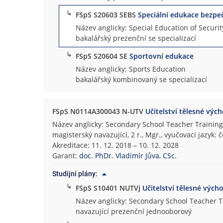
↳
FSpS S20603 SEBS
Speciální edukace bezpe
Název anglicky: Special Education of Securi
bakalářský prezenční se specializací
↳
FSpS S20604 SE
Sportovní edukace
Název anglicky: Sports Education
bakalářský kombinovaný se specializací
FSpS N0114A300043 N-UTV
Učitelství tělesné výc
Název anglicky: Secondary School Teacher Training
magisterský navazující, 2 r., Mgr., vyučovací jazyk: 
Akreditace: 11. 12. 2018 – 10. 12. 2028
Garant:
doc. PhDr. Vladimír Jůva, CSc.
Studijní plány:
↳
FSpS S10401 NUTVj
Učitelství tělesné vých
Název anglicky: Secondary School Teacher T
navazující prezenční jednooborový