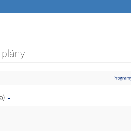
 plány
Programy
a)