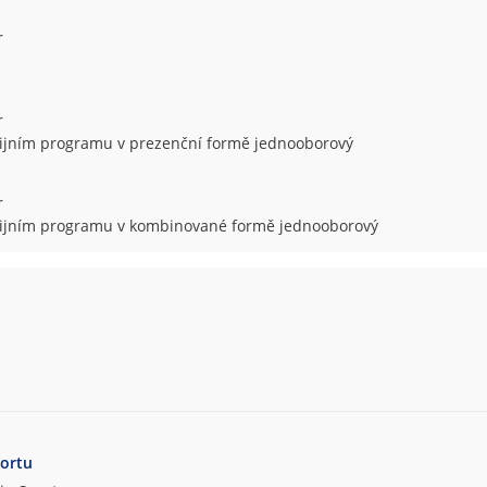
r
r
udijním programu v prezenční formě jednooborový
r
udijním programu v kombinované formě jednooborový
portu