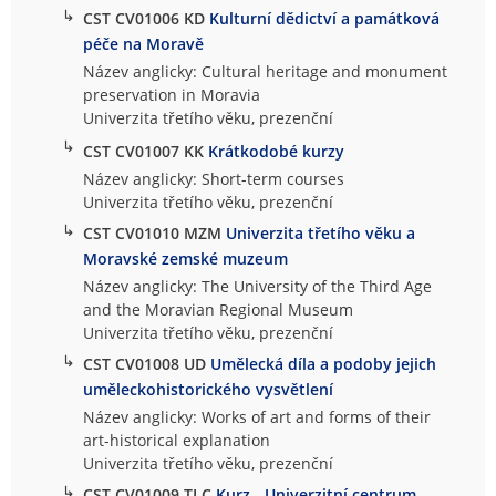
↳
CST CV01006 KD
Kulturní dědictví a památková
péče na Moravě
Název anglicky: Cultural heritage and monument
preservation in Moravia
Univerzita třetího věku, prezenční
↳
CST CV01007 KK
Krátkodobé kurzy
Název anglicky: Short-term courses
Univerzita třetího věku, prezenční
↳
CST CV01010 MZM
Univerzita třetího věku a
Moravské zemské muzeum
Název anglicky: The University of the Third Age
and the Moravian Regional Museum
Univerzita třetího věku, prezenční
↳
CST CV01008 UD
Umělecká díla a podoby jejich
uměleckohistorického vysvětlení
Název anglicky: Works of art and forms of their
art-historical explanation
Univerzita třetího věku, prezenční
↳
CST CV01009 TLC
Kurz - Univerzitní centrum