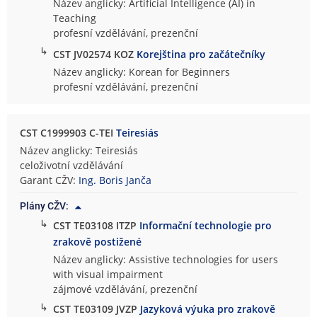
Název anglicky: Artificial Intelligence (AI) in
Teaching
profesní vzdělávání, prezenční
↳
CST JV02574 KOZ
Korejština pro začátečníky
Název anglicky: Korean for Beginners
profesní vzdělávání, prezenční
CST C1999903 C-TEI
Teiresiás
Název anglicky: Teiresiás
celoživotní vzdělávání
Garant CŽV:
Ing. Boris Janča
Plány CŽV:
↳
CST TE03108 ITZP
Informační technologie pro
zrakově postižené
Název anglicky: Assistive technologies for users
with visual impairment
zájmové vzdělávání, prezenční
↳
CST TE03109 JVZP
Jazyková výuka pro zrakově