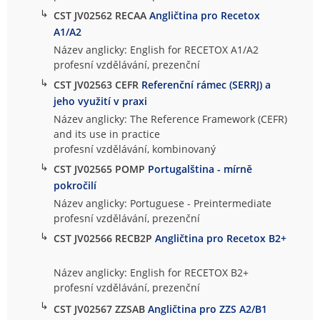
↳
CST JV02562 RECAA
Angličtina pro Recetox
A1/A2
Název anglicky: English for RECETOX A1/A2
profesní vzdělávání, prezenční
↳
CST JV02563 CEFR
Referenční rámec (SERRJ) a
jeho využití v praxi
Název anglicky: The Reference Framework (CEFR)
and its use in practice
profesní vzdělávání, kombinovaný
↳
CST JV02565 POMP
Portugalština - mírně
pokročilí
Název anglicky: Portuguese - Preintermediate
profesní vzdělávání, prezenční
↳
CST JV02566 RECB2P
Angličtina pro Recetox B2+
Název anglicky: English for RECETOX B2+
profesní vzdělávání, prezenční
↳
CST JV02567 ZZSAB
Angličtina pro ZZS A2/B1