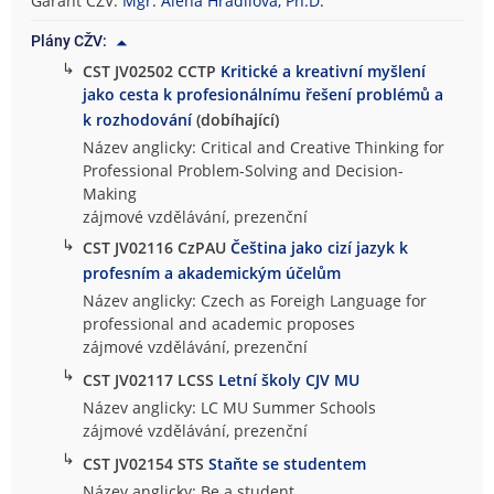
Garant CŽV:
Mgr. Alena Hradilová, Ph.D.
Plány CŽV:
↳
CST JV02502 CCTP
Kritické a kreativní myšlení
jako cesta k profesionálnímu řešení problémů a
k rozhodování
(dobíhající)
Název anglicky: Critical and Creative Thinking for
Professional Problem-Solving and Decision-
Making
zájmové vzdělávání, prezenční
↳
CST JV02116 CzPAU
Čeština jako cizí jazyk k
profesním a akademickým účelům
Název anglicky: Czech as Foreigh Language for
professional and academic proposes
zájmové vzdělávání, prezenční
↳
CST JV02117 LCSS
Letní školy CJV MU
Název anglicky: LC MU Summer Schools
zájmové vzdělávání, prezenční
↳
CST JV02154 STS
Staňte se studentem
Název anglicky: Be a student