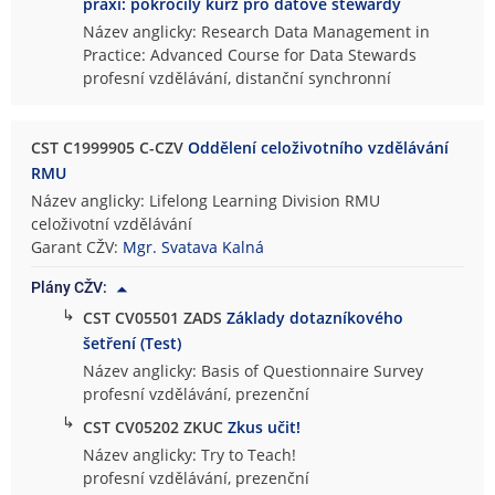
praxi: pokročilý kurz pro datové stewardy
Název anglicky: Research Data Management in
Practice: Advanced Course for Data Stewards
profesní vzdělávání, distanční synchronní
CST C1999905 C-CZV
Oddělení celoživotního vzdělávání
RMU
Název anglicky: Lifelong Learning Division RMU
celoživotní vzdělávání
Garant CŽV:
Mgr. Svatava Kalná
Plány CŽV:
↳
CST CV05501 ZADS
Základy dotazníkového
šetření (Test)
Název anglicky: Basis of Questionnaire Survey
profesní vzdělávání, prezenční
↳
CST CV05202 ZKUC
Zkus učit!
Název anglicky: Try to Teach!
profesní vzdělávání, prezenční