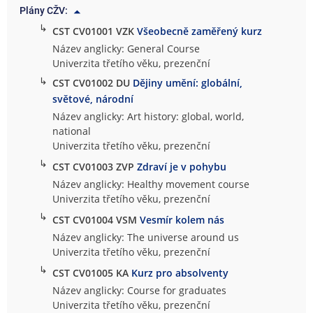
Plány CŽV:
n
↳
i
CST CV01001 VZK
Všeobecně zaměřený kurz
v
Název anglicky: General Course
e
Univerzita třetího věku, prezenční
r
↳
CST CV01002 DU
Dějiny umění: globální,
z
světové, národní
i
Název anglicky: Art history: global, world,
t
national
n
Univerzita třetího věku, prezenční
í
↳
CST CV01003 ZVP
Zdraví je v pohybu
s
t
Název anglicky: Healthy movement course
u
Univerzita třetího věku, prezenční
d
↳
CST CV01004 VSM
Vesmír kolem nás
i
Název anglicky: The universe around us
a
Univerzita třetího věku, prezenční
↳
CST CV01005 KA
Kurz pro absolventy
Název anglicky: Course for graduates
Univerzita třetího věku, prezenční