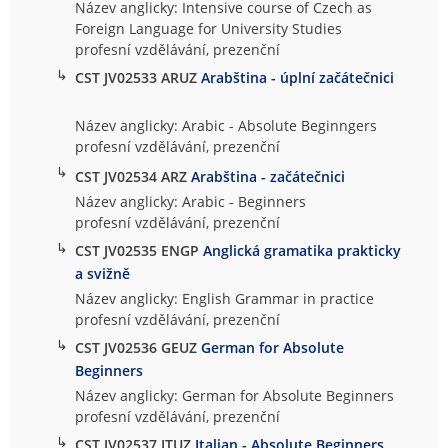
Název anglicky: Intensive course of Czech as
Foreign Language for University Studies
profesní vzdělávání, prezenční
↳
CST JV02533 ARUZ
Arabština - úplní začátečnici
Název anglicky: Arabic - Absolute Beginngers
profesní vzdělávání, prezenční
↳
CST JV02534 ARZ
Arabština - začátečnici
Název anglicky: Arabic - Beginners
profesní vzdělávání, prezenční
↳
CST JV02535 ENGP
Anglická gramatika prakticky
a svižně
Název anglicky: English Grammar in practice
profesní vzdělávání, prezenční
↳
CST JV02536 GEUZ
German for Absolute
Beginners
Název anglicky: German for Absolute Beginners
profesní vzdělávání, prezenční
↳
CST JV02537 ITUZ
Italian - Absolute Beginners