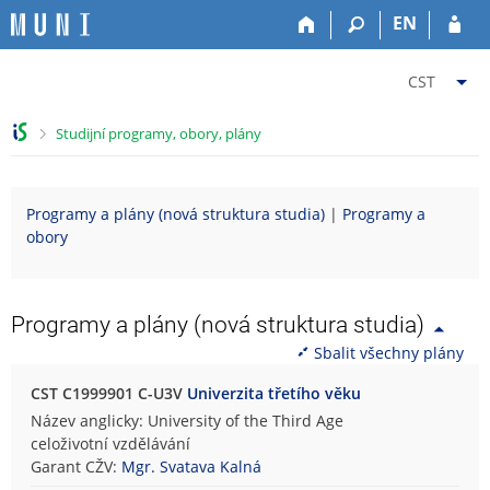
P
P
P
P
EN
ř
ř
ř
ř
e
e
e
e
Z
s
s
s
s
CST
k
k
k
k
m
o
o
o
o
ě
>
Studijní programy, obory, plány
č
č
č
č
n
i
i
i
i
i
t
t
t
t
t
Programy a plány (nová struktura studia)
|
Programy a
n
n
n
n
f
obory
a
a
a
a
a
h
h
o
p
k
o
l
b
a
u
r
a
s
t
l
Programy a plány (nová struktura studia)
n
v
a
i
t
Sbalit všechny plány
í
i
h
č
u
l
č
k
C
CST C1999901 C-U3V
Univerzita třetího věku
i
k
u
e
Název anglicky: University of the Third Age
š
u
l
celoživotní vzdělávání
t
o
Garant CŽV:
Mgr. Svatava Kalná
u
u