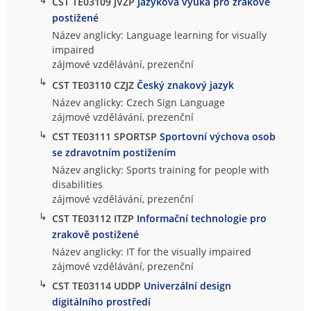
CST TE03109 JVZP
Jazyková výuka pro zrakově
postižené
Název anglicky: Language learning for visually
impaired
zájmové vzdělávání, prezenční
↳
CST TE03110 CZJZ
Český znakový jazyk
Název anglicky: Czech Sign Language
zájmové vzdělávání, prezenční
↳
CST TE03111 SPORTSP
Sportovní výchova osob
se zdravotním postižením
Název anglicky: Sports training for people with
disabilities
zájmové vzdělávání, prezenční
↳
CST TE03112 ITZP
Informační technologie pro
zrakově postižené
Název anglicky: IT for the visually impaired
zájmové vzdělávání, prezenční
↳
CST TE03114 UDDP
Univerzální design
digitálního prostředí