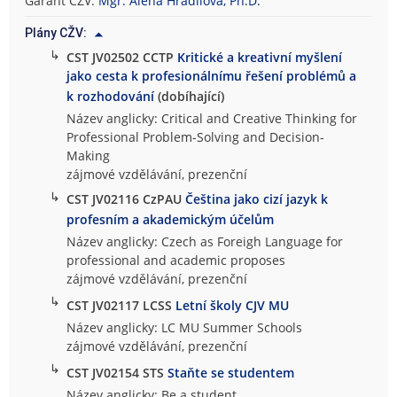
Garant CŽV:
Mgr. Alena Hradilová, Ph.D.
Plány CŽV:
↳
CST JV02502 CCTP
Kritické a kreativní myšlení
jako cesta k profesionálnímu řešení problémů a
k rozhodování
(dobíhající)
Název anglicky: Critical and Creative Thinking for
Professional Problem-Solving and Decision-
Making
zájmové vzdělávání, prezenční
↳
CST JV02116 CzPAU
Čeština jako cizí jazyk k
profesním a akademickým účelům
Název anglicky: Czech as Foreigh Language for
professional and academic proposes
zájmové vzdělávání, prezenční
↳
CST JV02117 LCSS
Letní školy CJV MU
Název anglicky: LC MU Summer Schools
zájmové vzdělávání, prezenční
↳
CST JV02154 STS
Staňte se studentem
Název anglicky: Be a student