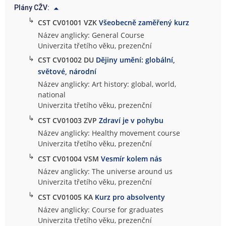
Plány CŽV:
n
↳
i
CST CV01001 VZK
Všeobecně zaměřený kurz
v
Název anglicky: General Course
e
Univerzita třetího věku, prezenční
r
↳
CST CV01002 DU
Dějiny umění: globální,
z
světové, národní
i
Název anglicky: Art history: global, world,
t
national
n
Univerzita třetího věku, prezenční
í
↳
CST CV01003 ZVP
Zdraví je v pohybu
s
t
Název anglicky: Healthy movement course
u
Univerzita třetího věku, prezenční
d
↳
CST CV01004 VSM
Vesmír kolem nás
i
Název anglicky: The universe around us
a
Univerzita třetího věku, prezenční
↳
CST CV01005 KA
Kurz pro absolventy
Název anglicky: Course for graduates
Univerzita třetího věku, prezenční