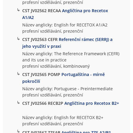
profesní vzdělávání, prezenční
↳
CST JV02562 RECAA
Angličtina pro Recetox
A1/A2
Název anglicky: English for RECETOX A1/A2
profesní vzdělávání, prezenční
↳
CST JV02563 CEFR
Referenční rámec (SERRJ) a
jeho využití v praxi
Název anglicky: The Reference Framework (CEFR)
and its use in practice
profesní vzdělávání, kombinovaný
↳
CST JV02565 POMP
Portugalština - mírně
pokročilí
Název anglicky: Portuguese - Preintermediate
profesní vzdělávání, prezenční
↳
CST JV02566 RECB2P
Angličtina pro Recetox B2+
Název anglicky: English for RECETOX B2+
profesní vzdělávání, prezenční
↳
CST JV02567 ZZSAB
Angličtina pro ZZS A2/B1