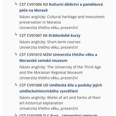
↳
CST CV01006 KD
Kulturní dědictví a památková
péče na Moravě
Název anglicky: Cultural heritage and monument
preservation in Moravia
Univerzita třetího věku, prezenční
↳
CST CV01007 KK
Krátkodobé kurzy
Název anglicky: Short-term courses
Univerzita třetího věku, prezenční
↳
CST CV01010 MZM
Univerzita třetího věku a
Moravské zemské muzeum
Název anglicky: The University of the Third Age
and the Moravian Regional Museum
Univerzita třetího věku, prezenční
↳
CST CV01008 UD
Umělecká díla a podoby jejich
uměleckohistorického vysvětlení
Název anglicky: Works of art and forms of their
art-historical explanation
Univerzita třetího věku, prezenční
↳
CST CV01009 TLC
Kurz - Univerzitní centrum