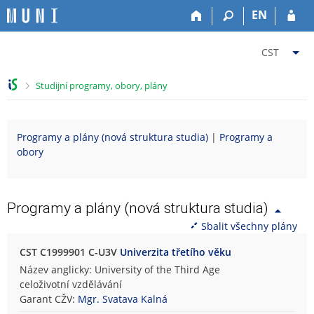
P
P
P
P
EN
ř
ř
ř
ř
e
e
e
e
Z
s
s
s
s
CST
k
k
k
k
m
o
o
o
o
ě
>
Studijní programy, obory, plány
č
č
č
č
n
i
i
i
i
i
t
t
t
t
t
Programy a plány (nová struktura studia)
|
Programy a
n
n
n
n
f
obory
a
a
a
a
a
h
h
o
p
k
o
l
b
a
u
r
a
s
t
l
Programy a plány (nová struktura studia)
n
v
a
i
t
Sbalit všechny plány
í
i
h
č
u
l
č
k
C
CST C1999901 C-U3V
Univerzita třetího věku
i
k
u
e
Název anglicky: University of the Third Age
š
u
l
celoživotní vzdělávání
t
o
Garant CŽV:
Mgr. Svatava Kalná
u
u