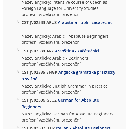
Název anglicky: Intensive course of Czech as
Foreign Language for University Studies
profesní vzdělávání, prezenční
↳
CST JV02533 ARUZ
Arabština - úplní začátečnici
Název anglicky: Arabic - Absolute Beginngers
profesní vzdělávání, prezenční
↳
CST JV02534 ARZ
Arabština - začátečnici
Název anglicky: Arabic - Beginners
profesní vzdělávání, prezenční
↳
CST JV02535 ENGP
Anglická gramatika prakticky
a svižně
Název anglicky: English Grammar in practice
profesní vzdělávání, prezenční
↳
CST JV02536 GEUZ
German for Absolute
Beginners
Název anglicky: German for Absolute Beginners
profesní vzdělávání, prezenční
↳
CST JV02537 ITUZ
Italian - Absolute Beginners