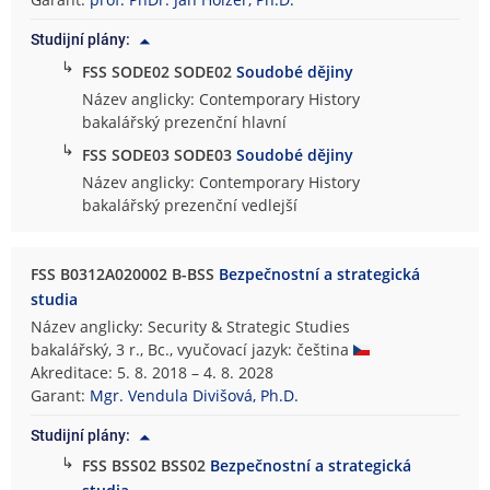
t
Studijní plány:
a
↳
s
FSS SODE02 SODE02
Soudobé dějiny
o
Název anglicky: Contemporary History
c
bakalářský prezenční hlavní
i
↳
FSS SODE03 SODE03
Soudobé dějiny
á
Název anglicky: Contemporary History
l
bakalářský prezenční vedlejší
n
í
c
FSS B0312A020002 B-BSS
Bezpečnostní a strategická
h
studia
s
Název anglicky: Security & Strategic Studies
t
bakalářský, 3 r., Bc., vyučovací jazyk: čeština
u
Akreditace: 5. 8. 2018 – 4. 8. 2028
d
Garant:
Mgr. Vendula Divišová, Ph.D.
i
í
Studijní plány:
↳
FSS BSS02 BSS02
Bezpečnostní a strategická