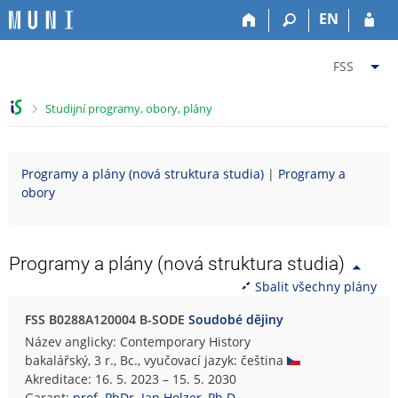
P
P
P
P
EN
ř
ř
ř
ř
e
e
e
e
Z
s
s
s
s
FSS
k
k
k
k
m
o
o
o
o
ě
>
Studijní programy, obory, plány
č
č
č
č
n
i
i
i
i
i
t
t
t
t
t
Programy a plány (nová struktura studia)
|
Programy a
n
n
n
n
f
obory
a
a
a
a
a
h
h
o
p
k
o
l
b
a
u
r
a
s
t
l
Programy a plány (nová struktura studia)
n
v
a
i
t
Sbalit všechny plány
í
i
h
č
u
l
č
k
F
FSS B0288A120004 B-SODE
Soudobé dějiny
i
k
u
a
Název anglicky: Contemporary History
š
u
k
bakalářský, 3 r., Bc., vyučovací jazyk: čeština
t
u
Akreditace: 16. 5. 2023 – 15. 5. 2030
u
l
Garant:
prof. PhDr. Jan Holzer, Ph.D.