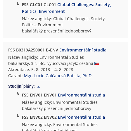
↳
FSS GLC01 GLC01
Global Challenges: Society,
Politics, Environment
Název anglicky: Global Challenges: Society,
Politics, Environment
bakalářský prezenční jednooborový
FSS B0319A250001 B-ENV
Environmentální studia
Název anglicky: Environmental Studies
bakalářský, 3 r., Bc., vyučovací jazyk: čeština
Akreditace: 5. 8. 2018 – 4. 8. 2028
Garant:
Mgr. Lucie Galčanová Batista, Ph.D.
Studijní plány:
↳
FSS ENV01 ENV01
Environmentální studia
Název anglicky: Environmental Studies
bakalářský prezenční jednooborový
↳
FSS ENV02 ENV02
Environmentální studia
Název anglicky: Environmental Studies
bakalářský prezenční hlavní