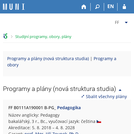
P
P
P
P
EN
ř
ř
ř
ř
e
e
e
e
Z
s
s
s
s
FF
k
k
k
k
m
o
o
o
o
ě
>
Studijní programy, obory, plány
č
č
č
č
n
i
i
i
i
i
t
t
t
t
t
Programy a plány (nová struktura studia)
|
Programy a
n
n
n
n
f
obory
a
a
a
a
a
h
h
o
p
k
o
l
b
a
u
r
a
s
t
l
Programy a plány (nová struktura studia)
n
v
a
i
t
Sbalit všechny plány
í
i
h
č
u
l
č
k
F
FF B0111A190001 B-PG_
Pedagogika
i
k
u
i
Název anglicky: Pedagogy
š
u
l
bakalářský, 3 r., Bc., vyučovací jazyk: čeština
t
o
Akreditace: 5. 8. 2018 – 4. 8. 2028
u
z
Garant:
prof. Mgr. Jiří Zounek, Ph.D.