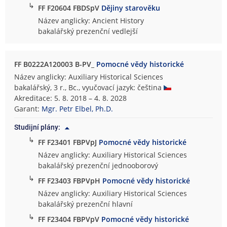
↳
FF F20604 FBDSpV
Dějiny starověku
Název anglicky: Ancient History
bakalářský prezenční vedlejší
FF B0222A120003 B-PV_
Pomocné vědy historické
Název anglicky: Auxiliary Historical Sciences
bakalářský, 3 r., Bc., vyučovací jazyk: čeština
Akreditace: 5. 8. 2018 – 4. 8. 2028
Garant:
Mgr. Petr Elbel, Ph.D.
Studijní plány:
↳
FF F23401 FBPVpJ
Pomocné vědy historické
Název anglicky: Auxiliary Historical Sciences
bakalářský prezenční jednooborový
↳
FF F23403 FBPVpH
Pomocné vědy historické
Název anglicky: Auxiliary Historical Sciences
bakalářský prezenční hlavní
↳
FF F23404 FBPVpV
Pomocné vědy historické