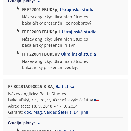
Studijní plány:
↳
FF F22001 FBUKSpJ
Ukrajinská studia
Název anglicky: Ukrainian Studies
bakalářský prezenční jednooborový
↳
FF F22003 FBUKSpH
Ukrajinská studia
Název anglicky: Ukrainian Studies
bakalářský prezenční hlavní
↳
FF F22004 FBUKSpV
Ukrajinská studia
Název anglicky: Ukrainian Studies
bakalářský prezenční vedlejší
FF B0231A090025 B-BA_
Baltistika
Název anglicky: Baltic Studies
bakalářský, 3 r., Bc., vyučovací jazyk: čeština
Akreditace: 18. 9. 2018 – 17. 9. 2034
Garant:
doc. Mag. Vaidas Šeferis, Dr. phil.
Studijní plány:
↳