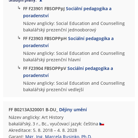
Studijní plány:
↳
FF F23901 FBSOPPpJ
Sociální pedagogika a
poradenství
Název anglicky: Social Education and Counselling
bakalářský prezenční jednooborový
↳
FF F23903 FBSOPPpH
Sociální pedagogika a
poradenství
Název anglicky: Social Education and Counselling
bakalářský prezenční hlavní
↳
FF F23904 FBSOPPpV
Sociální pedagogika a
poradenství
Název anglicky: Social Education and Counselling
bakalářský prezenční vedlejší
FF B0213A320001 B-DU_
Dějiny umění
Název anglicky: Art History
bakalářský, 3 r., Bc., vyučovací jazyk: čeština
Akreditace: 5. 8. 2018 – 4. 8. 2028
Garant:
Mgr. Ing. Marcela Rusinko, Ph.D.