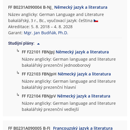
FF B0231A090004 B-NJ_
Německý jazyk a literatura
Název anglicky: German Language and Literature
bakalářský, 3 r., Bc., vyučovací jazyk: čeština
Akreditace: 5. 8. 2018 – 4. 8. 2028
Garant:
Mgr. Jan Budňák, Ph.D.
Studijní plány:
↳
FF F22101 FBNJpJ
Německý jazyk a literatura
Název anglicky: German language and literature
bakalářský prezenční jednooborový
↳
FF F22103 FBNJpH
Německý jazyk a literatura
Název anglicky: German language and literature
bakalářský prezenční hlavní
↳
FF F22104 FBNJpV
Německý jazyk a literatura
Název anglicky: German language and literature
bakalářský prezenční vedlejší
FF B0231A090005 B-FJ_
Francouzský jazyk a literatura