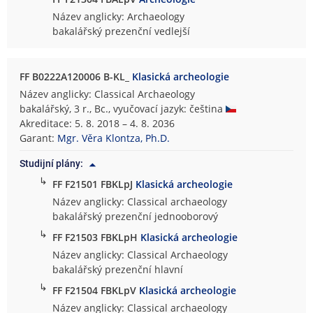
Název anglicky: Archaeology
bakalářský prezenční vedlejší
FF B0222A120006 B-KL_
Klasická archeologie
Název anglicky: Classical Archaeology
bakalářský, 3 r., Bc., vyučovací jazyk: čeština
Akreditace: 5. 8. 2018 – 4. 8. 2036
Garant:
Mgr. Věra Klontza, Ph.D.
Studijní plány:
↳
FF F21501 FBKLpJ
Klasická archeologie
Název anglicky: Classical archaeology
bakalářský prezenční jednooborový
↳
FF F21503 FBKLpH
Klasická archeologie
Název anglicky: Classical Archaeology
bakalářský prezenční hlavní
↳
FF F21504 FBKLpV
Klasická archeologie
Název anglicky: Classical archaeology