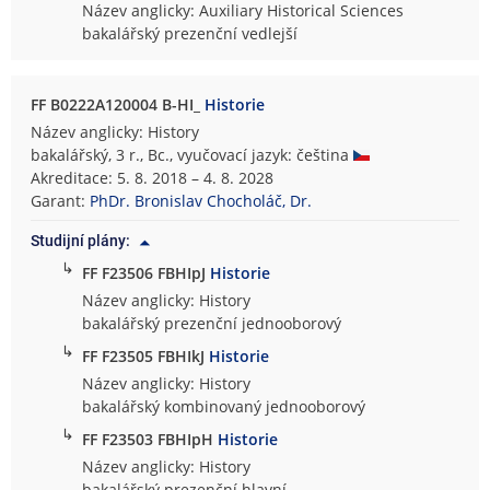
Název anglicky: Auxiliary Historical Sciences
bakalářský prezenční vedlejší
FF B0222A120004 B-HI_
Historie
Název anglicky: History
bakalářský, 3 r., Bc., vyučovací jazyk: čeština
Akreditace: 5. 8. 2018 – 4. 8. 2028
Garant:
PhDr. Bronislav Chocholáč, Dr.
Studijní plány:
↳
FF F23506 FBHIpJ
Historie
Název anglicky: History
bakalářský prezenční jednooborový
↳
FF F23505 FBHIkJ
Historie
Název anglicky: History
bakalářský kombinovaný jednooborový
↳
FF F23503 FBHIpH
Historie
Název anglicky: History
bakalářský prezenční hlavní