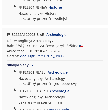
↳
FF F23504 FBHIpV
Historie
Název anglicky: History
bakalářský prezenční vedlejší
FF B0222A120005 B-AE_
Archeologie
Název anglicky: Archaeology
bakalářský, 3 r., Bc., vyučovací jazyk: čeština
Akreditace: 5. 8. 2018 – 4. 8. 2028
Garant:
doc. Mgr. Petr Hrubý, Ph.D.
Studijní plány:
↳
FF F21301 FBAEpJ
Archeologie
Název anglicky: Archaeology
bakalářský prezenční jednooborový
↳
FF F21303 FBAEpH
Archeologie
Název anglicky: Archaeology
bakalářský prezenční hlavní
↳
FF F21304 FBAEpV
Archeologie