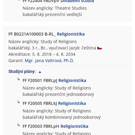
FF F22404 FBDVpV
Divadelní studia
Název anglicky: Theatre Studies
bakalářský prezenční vedlejší
FF B0221A100003 B-RL_
Religionistika
Název anglicky: Study of Religions
bakalářský, 3 r., Bc., vyučovací jazyk: čeština
Akreditace: 5. 8. 2018 – 4. 8. 2034
Garant:
Mgr. Jana Valtrová, Ph.D.
Studijní plány:
↳
FF F20501 FBRLpJ
Religionistika
Název anglicky: Study of Religions
bakalářský prezenční jednooborový
↳
FF F20505 FBRLkJ
Religionistika
Název anglicky: Study of Religions
bakalářský kombinovaný jednooborový
↳
FF F20503 FBRLpH
Religionistika
Název anglicky: Study of Religions