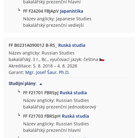
bakalářský prezenční hlavní
↳
FF F24204 FBJApV
Japanistika
Název anglicky: Japanese Studies
bakalářský prezenční vedlejší
FF B0231A090012 B-RS_
Ruská studia
Název anglicky: Russian Studies
bakalářský, 3 r., Bc., vyučovací jazyk: čeština
Akreditace: 5. 8. 2018 – 4. 8. 2028
Garant:
Mgr. Josef Šaur, Ph.D.
Studijní plány:
↳
FF F21701 FBRSpJ
Ruská studia
Název anglicky: Russian Studies
bakalářský prezenční jednooborový
↳
FF F21703 FBRSpH
Ruská studia
Název anglicky: Russian Studies
bakalářský prezenční hlavní
↳