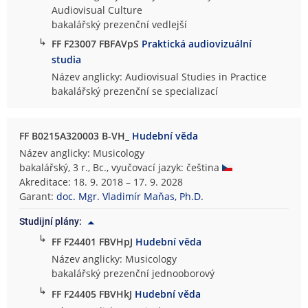
Audiovisual Culture
bakalářský prezenční vedlejší
↳
FF F23007 FBFAVpS
Praktická audiovizuální
studia
Název anglicky: Audiovisual Studies in Practice
bakalářský prezenční se specializací
FF B0215A320003 B-VH_
Hudební věda
Název anglicky: Musicology
bakalářský, 3 r., Bc., vyučovací jazyk: čeština
Akreditace: 18. 9. 2018 – 17. 9. 2028
Garant:
doc. Mgr. Vladimír Maňas, Ph.D.
Studijní plány:
↳
FF F24401 FBVHpJ
Hudební věda
Název anglicky: Musicology
bakalářský prezenční jednooborový
↳
FF F24405 FBVHkJ
Hudební věda