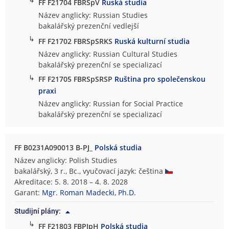
FF F21704 FBRSpV
Ruská studia
Název anglicky: Russian Studies
bakalářský prezenční vedlejší
↳
FF F21702 FBRSpSRKS
Ruská kulturní studia
Název anglicky: Russian Cultural Studies
bakalářský prezenční se specializací
↳
FF F21705 FBRSpSRSP
Ruština pro společenskou
praxi
Název anglicky: Russian for Social Practice
bakalářský prezenční se specializací
FF B0231A090013 B-PJ_
Polská studia
Název anglicky: Polish Studies
bakalářský, 3 r., Bc., vyučovací jazyk: čeština
Akreditace: 5. 8. 2018 – 4. 8. 2028
Garant:
Mgr. Roman Madecki, Ph.D.
Studijní plány:
↳
FF F21803 FBPJpH
Polská studia