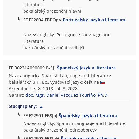
Literature
bakalářský prezenční hlavní
↳
FF F22804 FBPOpV
Portugalský jazyk a literatura
Název anglicky: Portuguese Language and
Literature
bakalářský prezenční vedlejší
FF B0231A090009 B-SJ_
Španělský jazyk a literatura
Název anglicky: Spanish Language and Literature
bakalářský, 3 r., Bc., vyučovací jazyk: čeština
Akreditace: 5. 8. 2018 – 4. 8. 2028
Garant:
doc. Mgr. Daniel Vázquez Touriño, Ph.D.
Studijní plány:
↳
FF F22901 FBSJpJ
Španělský jazyk a literatura
Název anglicky: Spanish Language and Literature
bakalářský prezenční jednooborový
↳
FF F22903 FBSJpH
Španělský jazyk a literatura