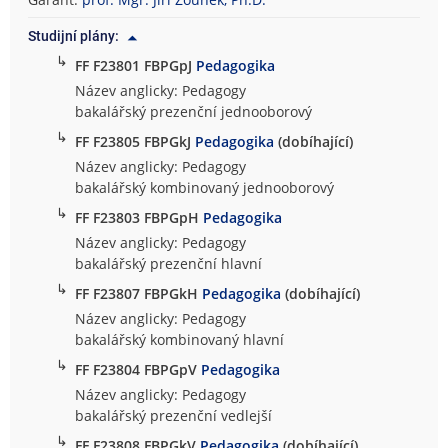
o
Studijní plány:
f
↳
i
FF F23801 FBPGpJ
Pedagogika
c
Název anglicky: Pedagogy
k
bakalářský prezenční jednooborový
á
↳
FF F23805 FBPGkJ
Pedagogika
(dobíhající)
f
Název anglicky: Pedagogy
a
bakalářský kombinovaný jednooborový
k
↳
FF F23803 FBPGpH
Pedagogika
u
l
Název anglicky: Pedagogy
t
bakalářský prezenční hlavní
a
↳
FF F23807 FBPGkH
Pedagogika
(dobíhající)
Název anglicky: Pedagogy
bakalářský kombinovaný hlavní
↳
FF F23804 FBPGpV
Pedagogika
Název anglicky: Pedagogy
bakalářský prezenční vedlejší
↳
FF F23808 FBPGkV
Pedagogika
(dobíhající)