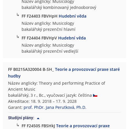
Název anglicky: Musicology
bakalářský kombinovaný jednooborový
↳
FF F24403 FBVHpH
Hudební věda
Název anglicky: Musicology
bakalářský prezenční hlavní
↳
FF F24404 FBVHpV
Hudební věda
Název anglicky: Musicology
bakalářský prezenční vedlejší
FF B0215A320004 B-SH_
Teorie a provozovací praxe staré
hudby
Název anglicky: Theory and performing Practice of
Ancient Music
bakalářský, 3 r., Bc., vyučovací jazyk: čeština
Akreditace: 18. 9. 2018 – 17. 9. 2028
Garant:
prof. PhDr. Jana Perutková, Ph.D.
Studijní plány:
↳
FF F24505 FBSHkJ
Teorie a provozovací praxe