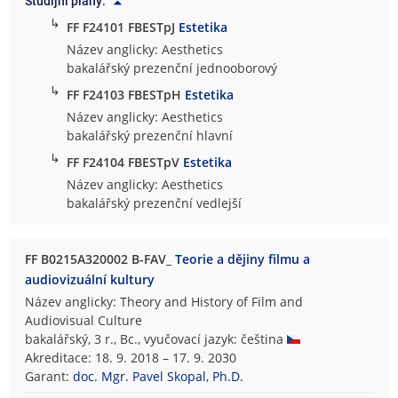
Studijní plány:
↳
FF F24101 FBESTpJ
Estetika
Název anglicky: Aesthetics
bakalářský prezenční jednooborový
↳
FF F24103 FBESTpH
Estetika
Název anglicky: Aesthetics
bakalářský prezenční hlavní
↳
FF F24104 FBESTpV
Estetika
Název anglicky: Aesthetics
bakalářský prezenční vedlejší
FF B0215A320002 B-FAV_
Teorie a dějiny filmu a
audiovizuální kultury
Název anglicky: Theory and History of Film and
Audiovisual Culture
bakalářský, 3 r., Bc., vyučovací jazyk: čeština
Akreditace: 18. 9. 2018 – 17. 9. 2030
Garant:
doc. Mgr. Pavel Skopal, Ph.D.