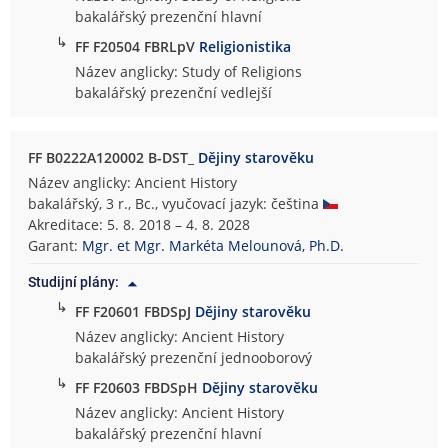
bakalářský prezenční hlavní
↳
FF F20504 FBRLpV
Religionistika
Název anglicky: Study of Religions
bakalářský prezenční vedlejší
FF B0222A120002 B-DST_
Dějiny starověku
Název anglicky: Ancient History
bakalářský, 3 r., Bc., vyučovací jazyk: čeština
Akreditace: 5. 8. 2018 – 4. 8. 2028
Garant:
Mgr. et Mgr. Markéta Melounová, Ph.D.
Studijní plány:
↳
FF F20601 FBDSpJ
Dějiny starověku
Název anglicky: Ancient History
bakalářský prezenční jednooborový
↳
FF F20603 FBDSpH
Dějiny starověku
Název anglicky: Ancient History
bakalářský prezenční hlavní