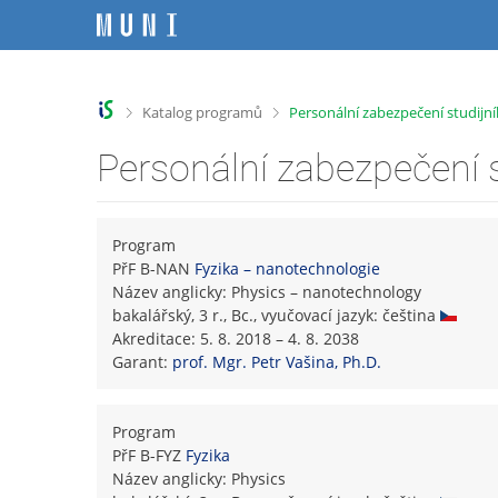
P
P
P
P
ř
ř
ř
ř
e
e
e
e
s
s
s
s
k
k
k
k
>
>
Katalog programů
Personální zabezpečení studij
o
o
o
o
č
č
č
č
Personální zabezpečení 
i
i
i
i
t
t
t
t
n
n
n
n
a
a
a
a
Program
h
h
o
p
PřF B-NAN
Fyzika – nanotechnologie
o
l
b
a
Název anglicky: Physics – nanotechnology
r
a
s
t
bakalářský, 3 r., Bc., vyučovací jazyk: čeština
n
v
a
i
Akreditace: 5. 8. 2018 – 4. 8. 2038
í
i
h
č
Garant:
prof. Mgr. Petr Vašina, Ph.D.
l
č
k
i
k
u
š
u
Program
t
PřF B-FYZ
Fyzika
u
Název anglicky: Physics