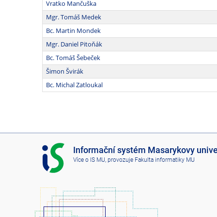
Vratko Mančuška
Mgr. Tomáš Medek
Bc. Martin Mondek
Mgr. Daniel Pitoňák
Bc. Tomáš Šebeček
Šimon Švirák
Bc. Michal Zatloukal
I
Informační systém Masarykovy unive
S
Více o IS MU
, provozuje
Fakulta informatiky MU
M
U