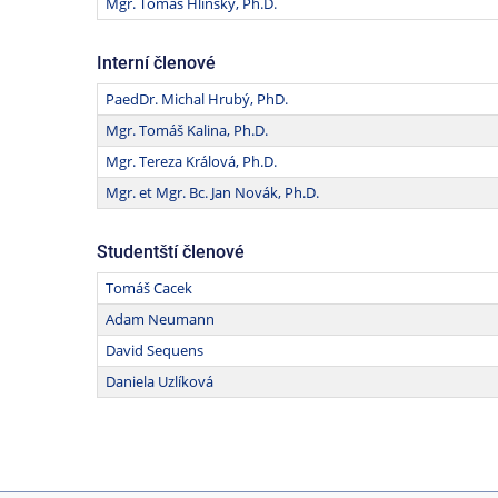
Mgr. Tomáš Hlinský, Ph.D.
Interní členové
PaedDr. Michal Hrubý, PhD.
Mgr. Tomáš Kalina, Ph.D.
Mgr. Tereza Králová, Ph.D.
Mgr. et Mgr. Bc. Jan Novák, Ph.D.
Studentští členové
Tomáš Cacek
Adam Neumann
David Sequens
Daniela Uzlíková