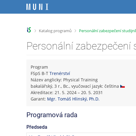
P
P
P
P
ř
ř
ř
ř
e
e
e
e
s
s
s
s
k
k
k
k
>
>
Katalog programů
Personální zabezpečení studij
o
o
o
o
č
č
č
č
Personální zabezpečení 
i
i
i
i
t
t
t
t
n
n
n
n
a
a
a
a
Program
h
h
o
p
FSpS B-T
Trenérství
o
l
b
a
Název anglicky: Physical Training
r
a
s
t
bakalářský, 3 r., Bc., vyučovací jazyk: čeština
n
v
a
i
Akreditace: 21. 5. 2024 – 20. 5. 2031
í
i
h
č
Garant:
Mgr. Tomáš Hlinský, Ph.D.
l
č
k
i
k
u
Programová rada
š
u
t
Předseda
u