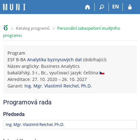
P
P
P
P
EN
ř
ř
ř
ř
e
e
e
e
s
s
s
s
>
>
Katalog programů
Personální zabezpečení studijního
k
k
k
k
programu
o
o
o
o
č
č
č
č
i
i
i
i
Program
t
t
t
t
ESF B-BA
Analytika byznysových dat
(dobíhající)
n
n
n
n
Název anglicky: Business Analytics
a
a
a
a
bakalářský, 3 r., Bc., vyučovací jazyk: čeština
h
h
o
p
Akreditace: 27. 10. 2020 – 26. 10. 2027
o
l
b
a
Garant:
Ing. Mgr. Vlastimil Reichel, Ph.D.
r
a
s
t
n
v
a
i
Programová rada
í
i
h
č
l
č
k
Předseda
i
k
u
š
u
Ing. Mgr. Vlastimil Reichel, Ph.D.
t
u