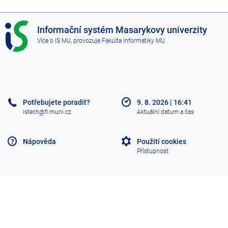
I
Informační systém Masarykovy univerzity
S
Více o IS MU
, provozuje
Fakulta informatiky MU
M
U
Potřebujete poradit?
9. 8. 2026
|
16:41
istech@fi.muni.cz
Aktuální datum a čas
Nápověda
Použití cookies
Přístupnost
Klasický IS
Nahoru