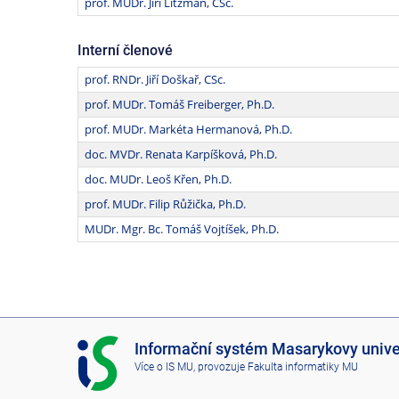
prof. MUDr. Jiří Litzman, CSc.
Interní členové
prof. RNDr. Jiří Doškař, CSc.
prof. MUDr. Tomáš Freiberger, Ph.D.
prof. MUDr. Markéta Hermanová, Ph.D.
doc. MVDr. Renata Karpíšková, Ph.D.
doc. MUDr. Leoš Křen, Ph.D.
prof. MUDr. Filip Růžička, Ph.D.
MUDr. Mgr. Bc. Tomáš Vojtíšek, Ph.D.
I
Informační systém Masarykovy unive
S
Více o IS MU
, provozuje
Fakulta informatiky MU
M