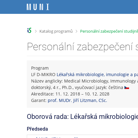
P
P
P
P
ř
ř
ř
ř
e
e
e
e
s
s
s
s
k
k
k
k
>
>
Katalog programů
Personální zabezpečení studij
o
o
o
o
č
č
č
č
Personální zabezpečení 
i
i
i
i
t
t
t
t
n
n
n
n
a
a
a
a
Program
h
h
o
p
LF D-MIKRO
Lékařská mikrobiologie, imunologie a p
o
l
b
a
Název anglicky: Medical Microbiology, Immunology 
r
a
s
t
doktorský, 4 r., Ph.D., vyučovací jazyk: čeština
n
v
a
i
Akreditace: 11. 12. 2018 – 10. 12. 2028
í
i
h
č
Garant:
prof. MUDr. Jiří Litzman, CSc.
l
č
k
i
k
u
Oborová rada: Lékařská mikrobiologie
š
u
t
Předseda
u