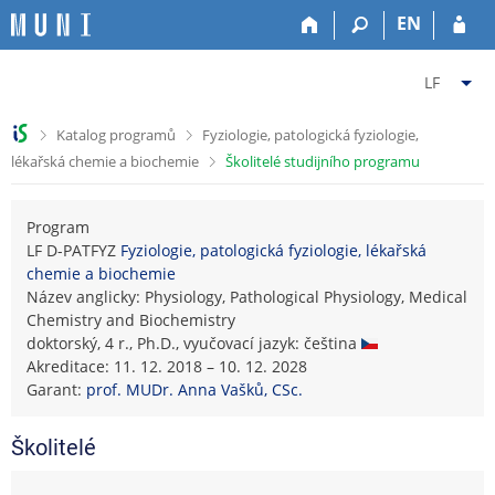
P
P
P
P
EN
ř
ř
ř
ř
e
e
e
e
Z
s
s
s
s
LF
k
k
k
k
m
o
o
o
o
ě
>
>
Katalog programů
Fyziologie, patologická fyziologie,
č
č
č
č
n
>
lékařská chemie a biochemie
Školitelé studijního programu
i
i
i
i
i
t
t
t
t
t
n
n
n
n
f
Program
a
a
a
a
a
LF D-PATFYZ
Fyziologie, patologická fyziologie, lékařská
h
h
o
p
chemie a biochemie
k
o
l
b
a
Název anglicky: Physiology, Pathological Physiology, Medical
u
r
a
s
t
Chemistry and Biochemistry
l
n
v
a
i
doktorský, 4 r., Ph.D., vyučovací jazyk: čeština
t
í
i
h
č
Akreditace: 11. 12. 2018 – 10. 12. 2028
u
l
č
k
Garant:
prof. MUDr. Anna Vašků, CSc.
L
i
k
u
é
š
u
k
Školitelé
t
a
u
ř