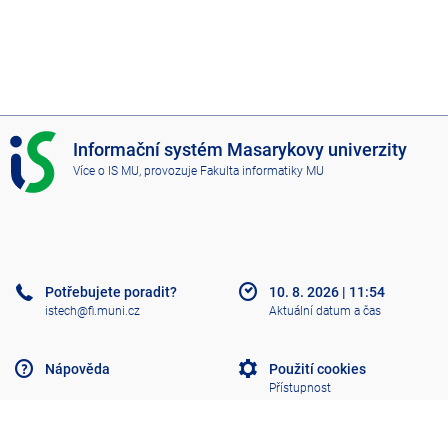
I
Informační systém Masarykovy univerzity
S
Více o IS MU
, provozuje
Fakulta informatiky MU
M
U
Potřebujete poradit?
10. 8. 2026
|
11:54
istech@fi.muni.cz
Aktuální datum a čas
Nápověda
Použití cookies
Přístupnost
Klasický IS