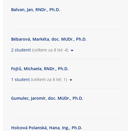
s
Balvan, Jan, RNDr., Ph.D.
k
á
f
a
k
Bébarová, Markéta, doc. MUDr., Ph.D.
u
2 studenti
(celkem za 8 let: 4)
l
t
a
Fojtů, Michaela, RNDr., Ph.D.
1 student
(celkem za 8 let: 1)
Gumulec, Jaromír, doc. MUDr., Ph.D.
Holcová Polanská, Hana, Ing., Ph.D.