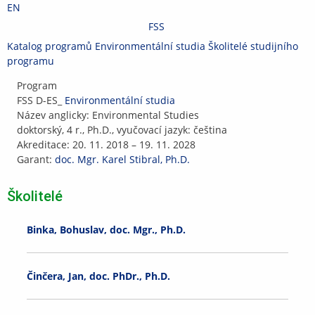
Přeskočit
Přeskočit
Přeskočit
Přeskočit
EN
na
na
na
na
FSS
horní
hlavičku
obsah
patičku
>
Katalog programů
>
Environmentální studia
Změnit
>
Školitelé studijního
lištu
programu
fakultu
Fakulta
Program
sociálních
FSS D-ES_
Environmentální studia
studií
Název anglicky: Environmental Studies
doktorský, 4 r., Ph.D., vyučovací jazyk: čeština
Akreditace: 20. 11. 2018 – 19. 11. 2028
Garant:
doc. Mgr. Karel Stibral, Ph.D.
Školitelé
Binka, Bohuslav, doc. Mgr., Ph.D.
Činčera, Jan, doc. PhDr., Ph.D.