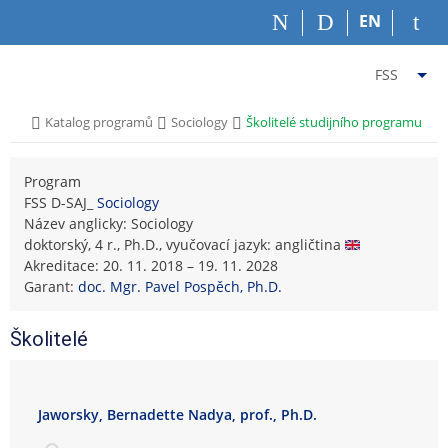
P
P
P
P
EN
ř
ř
ř
ř
e
e
e
e
Z
s
s
s
s
FSS
k
k
k
k
m
o
o
o
o
ě
>
>
>
Katalog programů
Sociology
Školitelé studijního programu
č
č
č
č
n
i
i
i
i
i
t
t
t
t
Program
t
n
n
n
n
FSS D-SAJ_
Sociology
f
a
a
a
a
Název anglicky: Sociology
a
h
h
o
p
doktorský, 4 r., Ph.D., vyučovací jazyk: angličtina
k
o
l
b
a
Akreditace: 20. 11. 2018 – 19. 11. 2028
u
r
a
s
t
Garant:
doc. Mgr. Pavel Pospěch, Ph.D.
l
n
v
a
i
t
í
i
h
č
u
Školitelé
l
č
k
F
i
k
u
a
š
u
k
t
Jaworsky, Bernadette Nadya, prof., Ph.D.
u
u
l