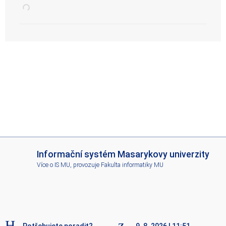
I
Informační systém Masarykovy univerzity
S
Více o IS MU
, provozuje
Fakulta informatiky MU
M
U