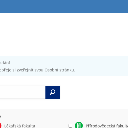
adání.
epřeje si zveřejnit svou Osobní stránku.
Vyhledat
A
Lékařská fakulta
Přírodovědecká fakult