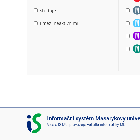
studuje
i mezi neaktivními
I
Informační systém Masarykovy unive
S
Více o IS MU
, provozuje
Fakulta informatiky MU
M
U