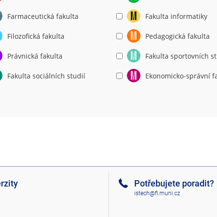
Farmaceutická fakulta
Fakulta informatiky
Filozofická fakulta
Pedagogická fakulta
Právnická fakulta
Fakulta sportovních st
Fakulta sociálních studií
Ekonomicko-správní f
rzity
Potřebujete poradit?
istech@fi.muni.cz