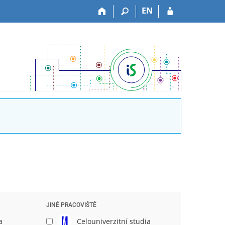
EN
JINÉ PRACOVIŠTĚ
a
Celouniverzitní studia