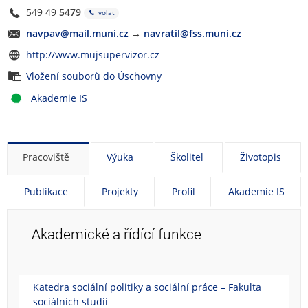
s
549 49
5479
volat
o
navpav@mail.muni.cz
→
navratil@fss.muni.cz
u
k
http://www.mujsupervizor.cz
r
Vložení souborů do Úschovny
o
m
Akademie IS
o
u
p
o
Pracoviště
Výuka
Školitel
Životopis
d
o
Publikace
Projekty
Profil
Akademie IS
b
e
n
Akademické a řídící funkce
k
u
Katedra sociální politiky a sociální práce – Fakulta
sociálních studií