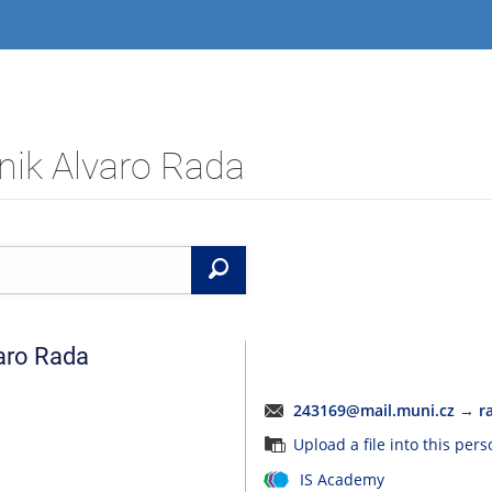
nik Alvaro Rada
Search
aro
Rada
243169@mail.muni.cz
→
r
Upload a file into this per
IS Academy