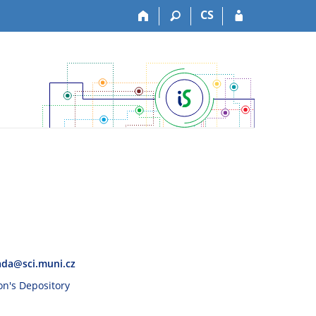
CS
ada@sci.muni.cz
son's Depository