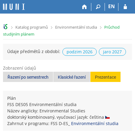
P
P
P
P
EN
ř
ř
ř
ř
e
e
e
e
s
s
s
s
>
>
>
Katalog programů
Environmentální studia
Průchod
k
k
k
k
studijním plánem
o
o
o
o
č
č
č
č
i
i
i
i
Údaje předmětů z období:
podzim 2026
jaro 2027
t
t
t
t
n
n
n
n
a
a
a
a
Zobrazení údajů
h
h
o
p
Řazení po semestrech
Klasické řazení
Prezentace
o
l
b
a
r
a
s
t
n
v
a
i
Plán
í
i
h
č
FSS DES05 Environmentální studia
l
č
k
Název anglicky: Environmental Studies
i
k
u
doktorský kombinovaný, vyučovací jazyk: čeština
š
u
Zahrnut v programu: FSS D-ES_
Environmentální studia
t
u