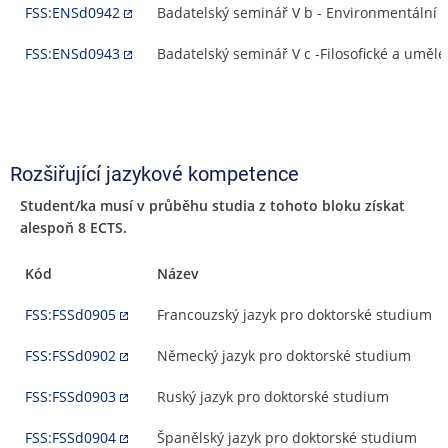
FSS:ENSd0942
Badatelský seminář V b - Environmentální 
FSS:ENSd0943
Badatelský seminář V c -Filosofické a uměle
Rozšiřující jazykové kompetence
Student/ka musí v průběhu studia z tohoto bloku získat
alespoň 8 ECTS.
Kód
Název
FSS:FSSd0905
Francouzský jazyk pro doktorské studium
FSS:FSSd0902
Německý jazyk pro doktorské studium
FSS:FSSd0903
Ruský jazyk pro doktorské studium
FSS:FSSd0904
Španělský jazyk pro doktorské studium