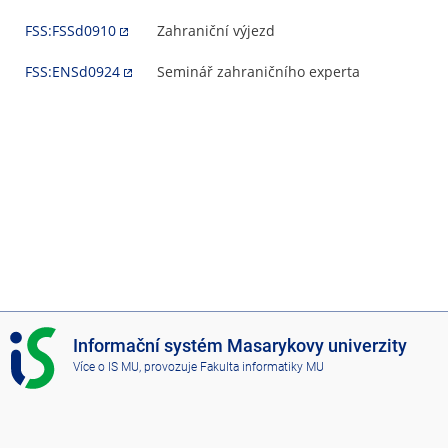
FSS:FSSd0910
Zahraniční výjezd
FSS:ENSd0924
Seminář zahraničního experta
I
Informační systém Masarykovy univerzity
S
Více o IS MU
, provozuje
Fakulta informatiky MU
M
U