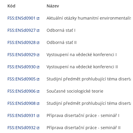
Kód
Název
FSS:ENSd0901
Aktuální otázky humanitní environmentalist
FSS:ENSd0927
Odborná stať I
FSS:ENSd0928
Odborná stať II
FSS:ENSd0929
Vystoupení na vědecké konferenci I
FSS:ENSd0930
Vystoupení na vědecké konferenci II
FSS:ENSd0905
Studijní předmět prohlubující téma disertac
FSS:ENSd0906
Současné sociologické teorie
FSS:ENSd0908
Studijní předmět prohlubující téma disertac
FSS:ENSd0931
Příprava disertační práce - seminář I
FSS:ENSd0932
Příprava disertační práce - seminář II