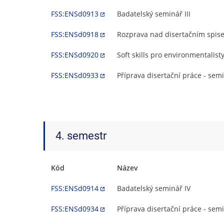
FSS:ENSd0913
Badatelský seminář III
FSS:ENSd0918
Rozprava nad disertačním spis
FSS:ENSd0920
Soft skills pro environmentalist
FSS:ENSd0933
Příprava disertační práce - semin
4. semestr
Kód
Název
FSS:ENSd0914
Badatelský seminář IV
FSS:ENSd0934
Příprava disertační práce - semi