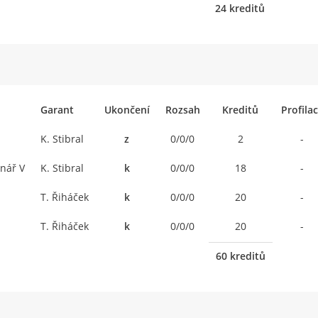
24 kreditů
Garant
Ukončení
Rozsah
Kreditů
Profila
K. Stibral
z
0/0/0
2
-
inář V
K. Stibral
k
0/0/0
18
-
T. Řiháček
k
0/0/0
20
-
T. Řiháček
k
0/0/0
20
-
60 kreditů