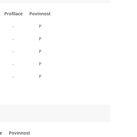
Profilace
Povinnost
-
P
-
P
-
P
-
P
-
P
ce
Povinnost