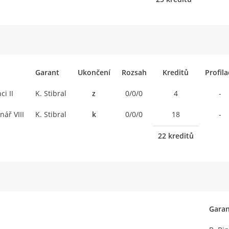
Garant
Ukončení
Rozsah
Kreditů
Profila
i II
K. Stibral
z
0/0/0
4
-
nář VIII
K. Stibral
k
0/0/0
18
-
22 kreditů
Garan