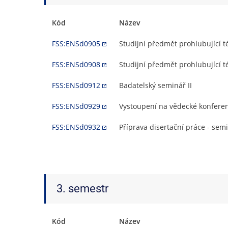
Kód
Název
FSS:ENSd0905
Studijní předmět prohlubující t
FSS:ENSd0908
Studijní předmět prohlubující té
FSS:ENSd0912
Badatelský seminář II
FSS:ENSd0929
Vystoupení na vědecké konferen
FSS:ENSd0932
Příprava disertační práce - semi
3. semestr
Kód
Název