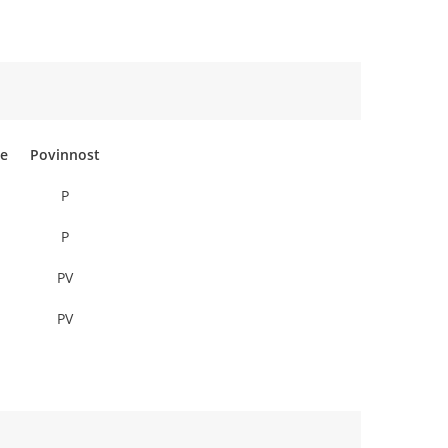
ce
Povinnost
P
P
PV
PV