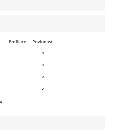
Profilace
Povinnost
-
P
-
P
-
P
-
P
tů