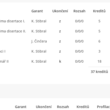
Garant
Ukončení
Rozsah
Kreditů
éma disertace I.
K. Stibral
z
0/0/0
5
ma disertace II.
K. Stibral
z
0/0/0
5
J. Činčera
z
0/0/0
6
ci I
K. Stibral
z
0/0/0
3
nář II
K. Stibral
k
0/0/0
18
37 kreditů
Garant
Ukončení
Rozsah
Kreditů
Profila