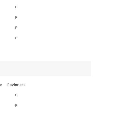
P
P
P
P
ce
Povinnost
P
P