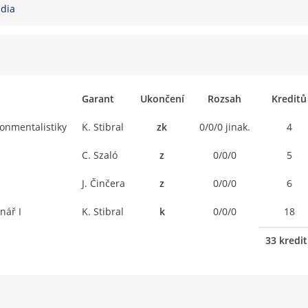
udia
Garant
Ukončení
Rozsah
Kreditů
ronmentalistiky
K. Stibral
zk
0/0/0 jinak.
4
C. Szaló
z
0/0/0
5
J. Činčera
z
0/0/0
6
nář I
K. Stibral
k
0/0/0
18
33 kredi