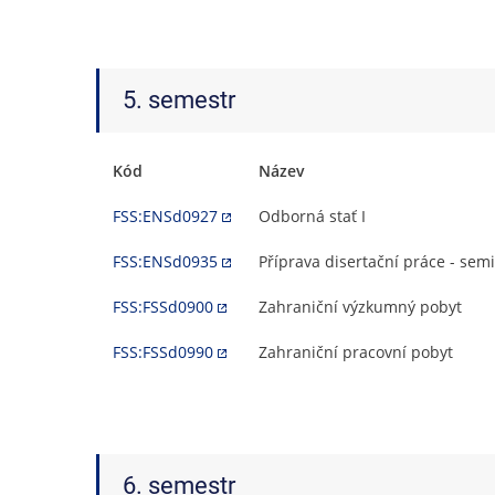
5. semestr
Kód
Název
FSS:ENSd0927
Odborná stať I
FSS:ENSd0935
Příprava disertační práce - sem
FSS:FSSd0900
Zahraniční výzkumný pobyt
FSS:FSSd0990
Zahraniční pracovní pobyt
6. semestr