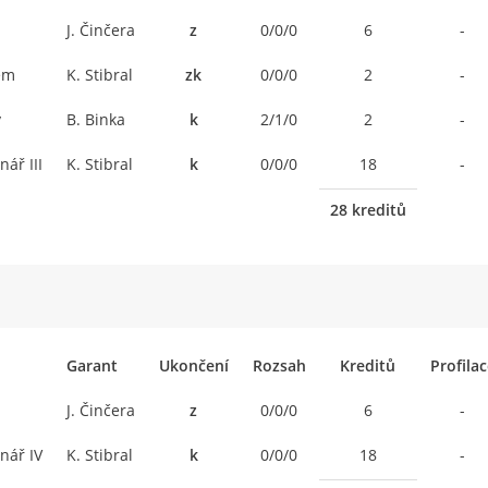
J. Činčera
z
0/0/0
6
-
em
K. Stibral
zk
0/0/0
2
-
y
B. Binka
k
2/1/0
2
-
ář III
K. Stibral
k
0/0/0
18
-
28 kreditů
Garant
Ukončení
Rozsah
Kreditů
Profila
J. Činčera
z
0/0/0
6
-
nář IV
K. Stibral
k
0/0/0
18
-