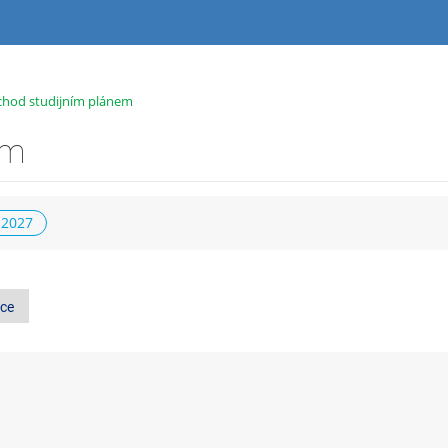
chod studijním plánem
em
 2027
ce