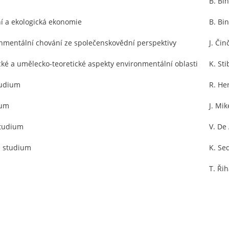
B. Bi
ní a ekologická ekonomie
B. Bi
onmentální chování ze společenskovědní perspektivy
J. Čin
ické a umělecko-teoretické aspekty environmentální oblasti
K. Sti
tudium
R. He
ium
J. Mi
studium
V. De
é studium
K. Se
T. Ři