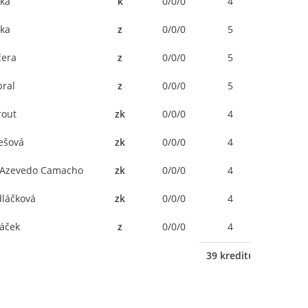
nka
k
0/0/0
4
-
nka
z
0/0/0
5
-
čera
z
0/0/0
5
-
bral
z
0/0/0
5
-
rout
zk
0/0/0
4
-
kešová
zk
0/0/0
4
-
 Azevedo Camacho
zk
0/0/0
4
-
dláčková
zk
0/0/0
4
-
háček
z
0/0/0
4
-
39 kreditů