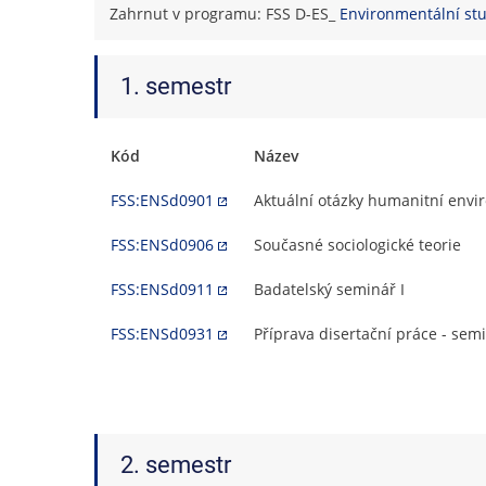
Zahrnut v programu: FSS D-ES_
Environmentální st
1. semestr
Kód
Název
FSS:ENSd0901
Aktuální otázky humanitní envi
FSS:ENSd0906
Současné sociologické teorie
FSS:ENSd0911
Badatelský seminář I
FSS:ENSd0931
Příprava disertační práce - semi
2. semestr