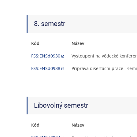
8. semestr
Kód
Název
FSS:ENSd0930
Vystoupení na vědecké konferenc
FSS:ENSd0938
Příprava disertační práce - semi
Libovolný semestr
Kód
Název