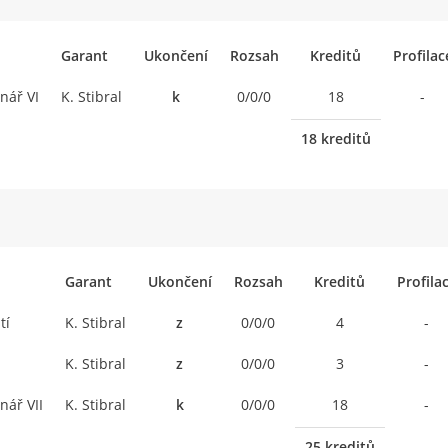
Garant
Ukončení
Rozsah
Kreditů
Profilac
nář VI
K. Stibral
k
0/0/0
18
-
18 kreditů
Garant
Ukončení
Rozsah
Kreditů
Profila
tí
K. Stibral
z
0/0/0
4
-
K. Stibral
z
0/0/0
3
-
nář VII
K. Stibral
k
0/0/0
18
-
25 kreditů