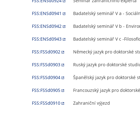
FSS:ENSd0924
Seminář zahraničního experta
FSS:ENSd0941
Badatelský seminář V a - Sociál
FSS:ENSd0942
Badatelský seminář V b - Envir
FSS:ENSd0943
Badatelský seminář V c -Filosof
FSS:FSSd0902
Německý jazyk pro doktorské s
FSS:FSSd0903
Ruský jazyk pro doktorské stud
FSS:FSSd0904
Španělský jazyk pro doktorské 
FSS:FSSd0905
Francouzský jazyk pro doktorsk
FSS:FSSd0910
Zahraniční výjezd