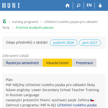
P
P
P
P
EN
ř
ř
ř
ř
e
e
e
e
s
s
s
s
>
>
Katalog programů
Učitelství ruského jazyka pro základní
k
k
k
k
>
školy
Průchod studijním plánem
o
o
o
o
č
č
č
č
i
i
i
i
Údaje předmětů z období:
podzim 2026
jaro 2027
t
t
t
t
n
n
n
n
a
a
a
a
Zobrazení údajů
h
h
o
p
Řazení po semestrech
Klasické řazení
Prezentace
o
l
b
a
r
a
s
t
n
v
a
i
í
i
h
č
Plán
l
č
k
PdF NRJ2hp Učitelství ruského jazyka pro základní školy
i
k
u
Název anglicky: Lower Secondary School Teacher Training
š
u
in Russian Language
t
navazující prezenční hlavní, vyučovací jazyk: čeština
u
Zahrnut v programu: PdF N-RJ2
Učitelství ruského jazyka