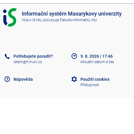
I
Informační systém Masarykovy univerzity
S
Více o IS MU
, provozuje
Fakulta informatiky MU
M
U
Potřebujete poradit?
9. 8. 2026
|
17:46
istech@fi.muni.cz
Aktuální datum a čas
Nápověda
Použití cookies
Přístupnost
Klasický IS
Nahoru