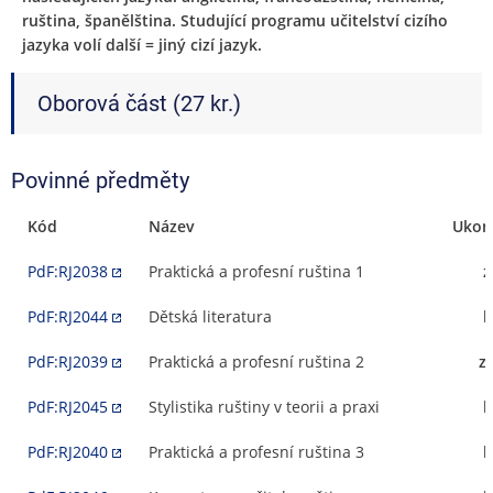
ruština, španělština. Studující programu učitelství cizího
jazyka volí další = jiný cizí jazyk.
Oborová část (27 kr.)
Povinné předměty
Kód
Název
Ukon
PdF:RJ2038
Praktická a profesní ruština 1
z
PdF:RJ2044
Dětská literatura
k
PdF:RJ2039
Praktická a profesní ruština 2
z
PdF:RJ2045
Stylistika ruštiny v teorii a praxi
k
PdF:RJ2040
Praktická a profesní ruština 3
k