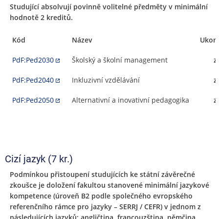
Studující absolvují povinně volitelné předměty v minimální
hodnotě 2 kreditů.
Kód
Název
Ukon
PdF:Ped2030
Školský a školní management
z
PdF:Ped2040
Inkluzivní vzdělávání
z
PdF:Ped2050
Alternativní a inovativní pedagogika
z
Cizí jazyk (7 kr.)
Podmínkou přistoupení studujících ke státní závěrečné
zkoušce je doložení fakultou stanovené minimální jazykové
kompetence (úroveň B2 podle společného evropského
referenčního rámce pro jazyky – SERRJ / CEFR) v jednom z
následujících jazyků: angličtina, francouzština, němčina,