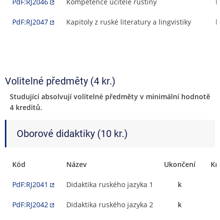
PdF:RJ2046
Kompetence učitele ruštiny
k
PdF:RJ2047
Kapitoly z ruské literatury a lingvistiky
k
Volitelné předměty (4 kr.)
Studující absolvují volitelné předměty v minimální hodnotě
4 kreditů.
Oborové didaktiky (10 kr.)
Kód
Název
Ukončení
Kr
PdF:RJ2041
Didaktika ruského jazyka 1
k
PdF:RJ2042
Didaktika ruského jazyka 2
k