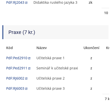
PdF:RJ2043
Didaktika ruského jazyka 3
zk
10 k
Praxe (7 kr.)
Kód
Název
Ukončení
Kr
PdF:Ped2910
Učitelská praxe 1
z
PdF:Ped2911
Seminář k učitelské praxi
z
PdF:RJ6002
Učitelská praxe 2
z
PdF:RJ6003
Učitelská praxe 3
z
7 k