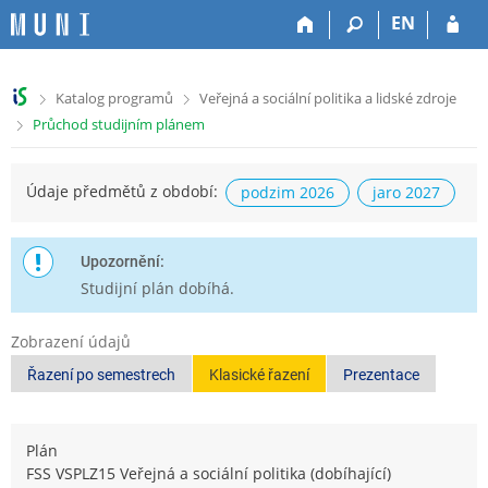
P
P
P
P
EN
ř
ř
ř
ř
e
e
e
e
s
s
s
s
>
>
Katalog programů
Veřejná a sociální politika a lidské zdroje
k
k
k
k
>
Průchod studijním plánem
o
o
o
o
č
č
č
č
i
i
i
i
Údaje předmětů z období:
podzim 2026
jaro 2027
t
t
t
t
n
n
n
n
a
a
a
a
h
h
o
p
Upozornění:
o
l
b
a
Studijní plán dobíhá.
r
a
s
t
n
v
a
i
Zobrazení údajů
í
i
h
č
Řazení po semestrech
Klasické řazení
Prezentace
l
č
k
i
k
u
š
u
t
Plán
u
FSS VSPLZ15 Veřejná a sociální politika (dobíhající)