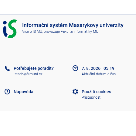
I
Informační systém Masarykovy univerzity
S
Více o IS MU
, provozuje
Fakulta informatiky MU
M
U
Potřebujete poradit?
7. 8. 2026
|
05:19
istech@fi.muni.cz
Aktuální datum a čas
Nápověda
Použití cookies
Přístupnost
Klasický IS