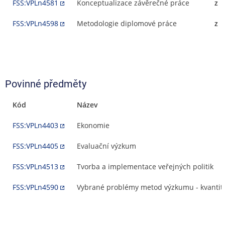
FSS:VPLn4581
Konceptualizace závěrečné práce
z
FSS:VPLn4598
Metodologie diplomové práce
z
Povinné předměty
Kód
Název
FSS:VPLn4403
Ekonomie
FSS:VPLn4405
Evaluační výzkum
FSS:VPLn4513
Tvorba a implementace veřejných politik
FSS:VPLn4590
Vybrané problémy metod výzkumu - kvantitat