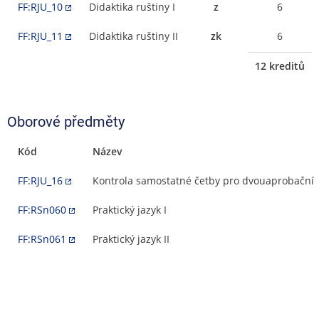
FF:RJU_10
Didaktika ruštiny I
z
6
FF:RJU_11
Didaktika ruštiny II
zk
6
12 kreditů
Oborové předměty
Kód
Název
FF:RJU_16
Kontrola samostatné četby pro dvouaprobační
FF:RSn060
Praktický jazyk I
FF:RSn061
Praktický jazyk II