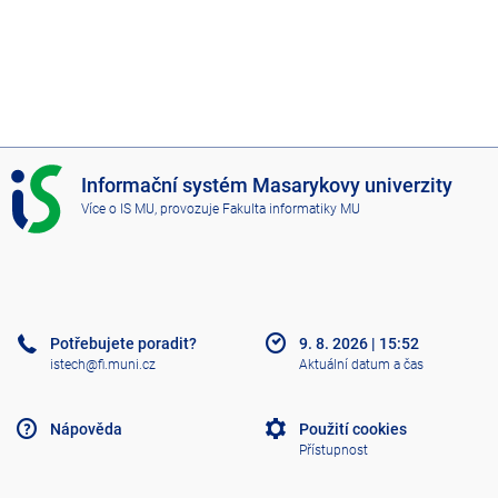
I
Informační systém Masarykovy univerzity
S
Více o IS MU
, provozuje
Fakulta informatiky MU
M
U
Potřebujete poradit?
9. 8. 2026
|
15:52
istech@fi.muni.cz
Aktuální datum a čas
Nápověda
Použití cookies
Přístupnost