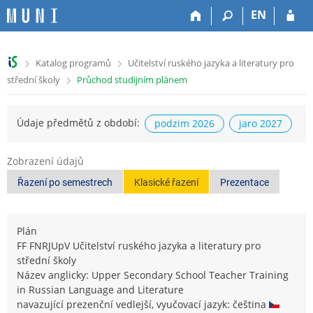
P
P
P
P
EN
ř
ř
ř
ř
e
e
e
e
s
s
s
s
>
>
Katalog programů
Učitelství ruského jazyka a literatury pro
k
k
k
k
>
střední školy
Průchod studijním plánem
o
o
o
o
č
č
č
č
i
i
i
i
Údaje předmětů z období:
podzim 2026
jaro 2027
t
t
t
t
n
n
n
n
a
a
a
a
Zobrazení údajů
h
h
o
p
Řazení po semestrech
Klasické řazení
Prezentace
o
l
b
a
r
a
s
t
n
v
a
i
í
i
h
č
Plán
l
č
k
FF FNRJUpV Učitelství ruského jazyka a literatury pro
i
k
u
střední školy
š
u
Název anglicky: Upper Secondary School Teacher Training
t
in Russian Language and Literature
u
navazující prezenční vedlejší, vyučovací jazyk: čeština