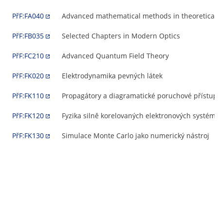
PřF:FA040
Advanced mathematical methods in theoretical
PřF:FB035
Selected Chapters in Modern Optics
PřF:FC210
Advanced Quantum Field Theory
PřF:FK020
Elektrodynamika pevných látek
PřF:FK110
Propagátory a diagramatické poruchové přístup
PřF:FK120
Fyzika silně korelovaných elektronových systém
PřF:FK130
Simulace Monte Carlo jako numerický nástroj