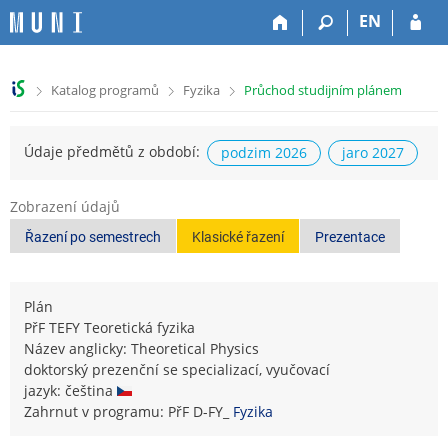
P
P
P
P
EN
ř
ř
ř
ř
e
e
e
e
s
s
s
s
>
>
>
Katalog programů
Fyzika
Průchod studijním plánem
k
k
k
k
o
o
o
o
č
č
č
č
Údaje předmětů z období:
podzim 2026
jaro 2027
i
i
i
i
t
t
t
t
n
n
n
n
Zobrazení údajů
a
a
a
a
Řazení po semestrech
Klasické řazení
Prezentace
h
h
o
p
o
l
b
a
r
a
s
t
n
v
a
i
Plán
í
i
h
č
PřF TEFY Teoretická fyzika
l
č
k
Název anglicky: Theoretical Physics
i
k
u
doktorský prezenční se specializací, vyučovací
š
u
jazyk: čeština
t
Zahrnut v programu: PřF D-FY_
Fyzika
u