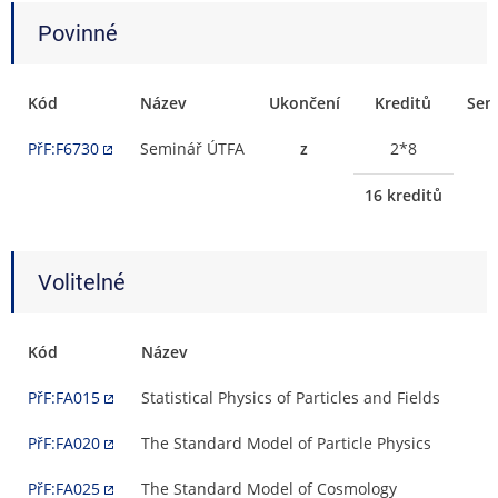
Povinné
Kód
Název
Ukončení
Kreditů
Sem
PřF:F6730
Seminář ÚTFA
z
2*8
16 kreditů
Volitelné
Kód
Název
PřF:FA015
Statistical Physics of Particles and Fields
PřF:FA020
The Standard Model of Particle Physics
PřF:FA025
The Standard Model of Cosmology