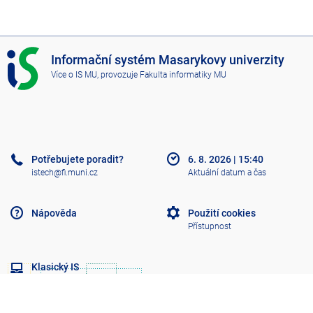
I
Informační systém Masarykovy univerzity
S
Více o IS MU
, provozuje
Fakulta informatiky MU
M
U
Potřebujete poradit?
6. 8. 2026
|
15:40
istech@fi.muni.cz
Aktuální datum a čas
Nápověda
Použití cookies
Přístupnost
Klasický IS