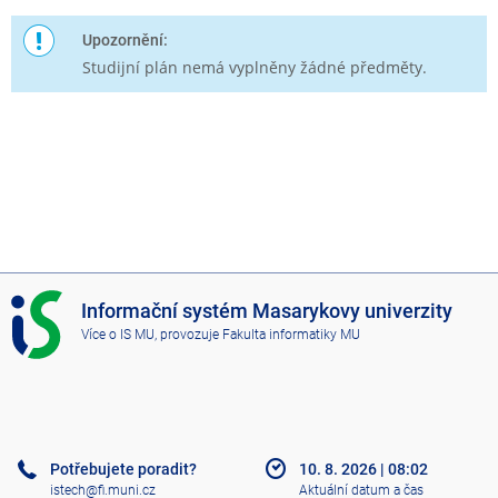
Upozornění:
Studijní plán nemá vyplněny žádné předměty.
I
Informační systém Masarykovy univerzity
S
Více o IS MU
, provozuje
Fakulta informatiky MU
M
U
Potřebujete poradit?
10. 8. 2026
|
08:02
istech@fi.muni.cz
Aktuální datum a čas