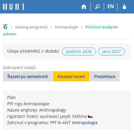
P
P
P
P
EN
ř
ř
ř
ř
e
e
e
e
s
s
s
s
>
>
>
Katalog programů
Antropologie
Průchod studijním
k
k
k
k
plánem
o
o
o
o
č
č
č
č
i
i
i
i
Údaje předmětů z období:
podzim 2026
jaro 2027
t
t
t
t
n
n
n
n
a
a
a
a
Zobrazení údajů
h
h
o
p
Řazení po semestrech
Klasické řazení
Prezentace
o
l
b
a
r
a
s
t
n
v
a
i
Plán
í
i
h
č
PřF rigo Antropologie
l
č
k
Název anglicky: Anthropology
i
k
u
rigorózní řízení, vyučovací jazyk: čeština
š
u
Zahrnut v programu: PřF N-ANT
Antropologie
t
u